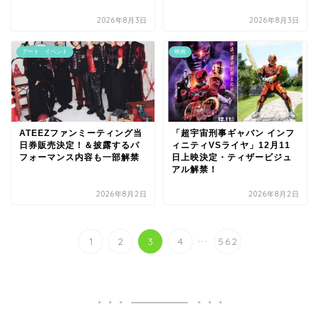
2026年8月3日
2026年8月3日
アート イベント
映画
ATEEZファンミーティング当
「超宇宙刑事ギャバン インフ
日券販売決定！＆披露するパ
ィニティVSライヤ」12月11
フォーマンス内容も一部解禁
日上映決定・ティザービジュ
アル解禁！
2026年8月2日
2026年8月2日
...
1
2
3
4
562