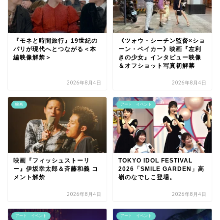
『モネと時間旅行』19世紀の
《ツォウ・シーチン監督×ショ
パリが現代へとつながる＜本
ーン・ベイカー》映画『左利
編映像解禁＞
きの少女』インタビュー映像
＆オフショット写真初解禁
2026年8月4日
2026年8月4日
映画
アート イベント
映画『フィッシュストーリ
TOKYO IDOL FESTIVAL
ー』伊坂幸太郎＆斉藤和義 コ
2026「SMILE GARDEN」高
メント解禁
嶺のなでしこ登場。
2026年8月4日
2026年8月4日
アート イベント
アート イベント