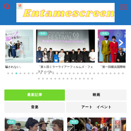
映画
映画
には騙されない」
「第１回ミラーライアーフィルムズ・フェ
「第一回横浜国際映画
スティバル」
最新記事
映画
音楽
アート イベント
映画
映画