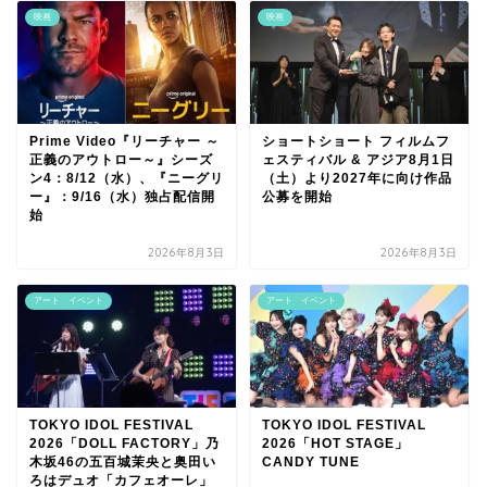
映画
映画
Prime Video『リーチャー ～
ショートショート フィルムフ
正義のアウトロー～』シーズ
ェスティバル & アジア8月1日
ン4：8/12（水）、『ニーグリ
（土）より2027年に向け作品
ー』：9/16（水）独占配信開
公募を開始
始
2026年8月3日
2026年8月3日
アート イベント
アート イベント
TOKYO IDOL FESTIVAL
TOKYO IDOL FESTIVAL
2026「DOLL FACTORY」乃
2026「HOT STAGE」
木坂46の五百城茉央と奥田い
CANDY TUNE
ろはデュオ「カフェオーレ」