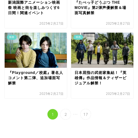
新潟国際アニメーション映画
『たべっ子どうぶつ THE
祭 映画と街を楽しみつくす6
MOVIE』第2弾声優解禁＆場
日間！関連イベント
面写真解禁
2025年2月27日
2025年2月27日
映画
映画
『Playground／校庭』著名人
日本屈指の武術家集結！『英
コメント第二弾、追加場面写
雄傳』作品情報＆ティザービ
解禁
ジュアル解禁！
2025年2月27日
2025年2月27日
...
1
2
17