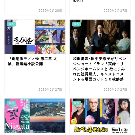
公開！
2025年2月28日
2025年2月27日
映画
映画
『劇場版モノノ怪 第二章 火
和田聰宏×田中美奈子がリベン
鼠』新短編小説公開
ジショートドラマ「実録・リ
ベンジホームレスと 欲にまみ
れた社長婦人」キャストコメ
ント＆場面カット１０枚解禁
2025年2月27日
2025年2月27日
映画
映画