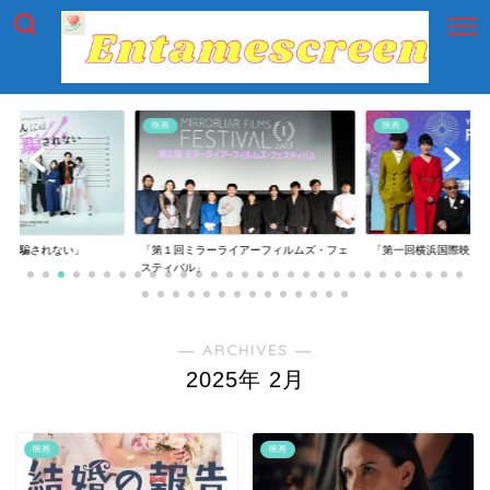
映画
映画
には騙されない」
「第１回ミラーライアーフィルムズ・フェ
「第一回横浜国際映画
スティバル」
― ARCHIVES ―
2025年 2月
映画
映画