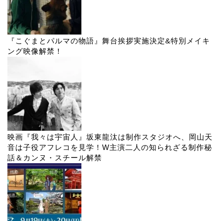
『こぐまとパルマの物語』舞台挨拶実施決定&特別メイキ
ング映像解禁！
映画『我々は宇宙人』坂東龍汰は制作スタジオへ、岡山天
音は子役アフレコを見学！W主演二人の知られざる制作秘
話＆カンヌ・スチール解禁