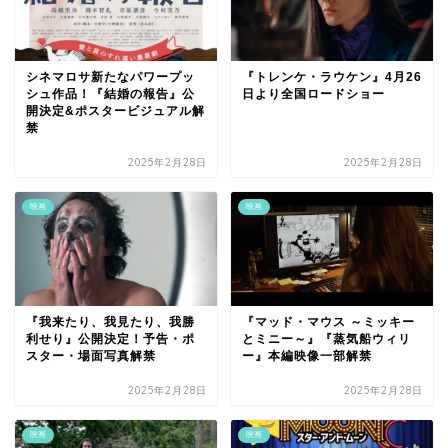
シネマロサ新たなパワープッ
『トレンケ・ラウケン』4月26
シュ作品！『結婚の報告』公
日より全国ロードショー
開決定&ポスタービジュアル解
禁
2025年2月28日
2025年2月28日
映画
映画
『我来たり、我見たり、我勝
『マッド・マウス ～ミッキー
利せり』公開決定！予告・ポ
とミニー～』『蒸気船ウィリ
スター・場面写真解禁
ー』本編映像一部解禁
2025年2月28日
2025年2月28日
映画
映画