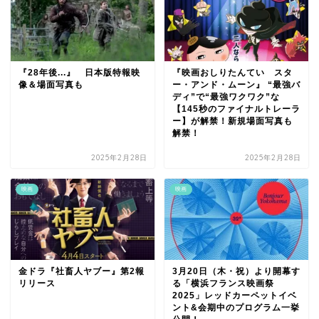
『28年後...』 日本版特報映
『映画おしりたんてい スタ
像＆場面写真も
ー・アンド・ムーン』 “最強バ
ディ”で“最強ワクワク”な
【145秒のファイナルトレーラ
ー】が解禁！新規場面写真も
解禁！
2025年2月28日
2025年2月28日
映画
映画
金ドラ『社畜人ヤブー』第2報
3月20日（木・祝）より開幕す
リリース
る「横浜フランス映画祭
2025」レッドカーペットイベ
ント&会期中のプログラム一挙