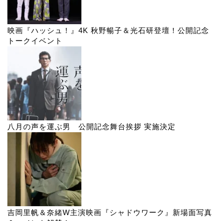
映画『ハッシュ！』4K 秋野暢子＆光石研登壇！公開記念
トークイベント
八月の声を運ぶ男 公開記念舞台挨拶 実施決定
吉岡里帆＆奈緒W主演映画『シャドウワーク』新場面写真