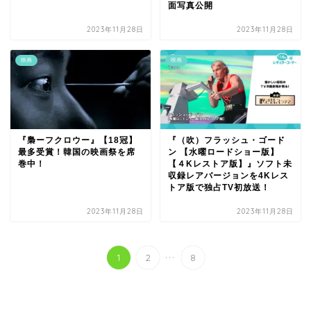
面写真公開
2023年11月28日
2023年11月28日
映画
映画
『梟ーフクロウー』【18冠】
『（吹）フラッシュ・ゴード
最多受賞！韓国の映画祭を席
ン 【水曜ロードショー版】
巻中！
【４Kレストア版】』ソフト未
収録レアバージョンを4Kレス
トア版で独占TV初放送！
2023年11月28日
2023年11月28日
...
1
2
8