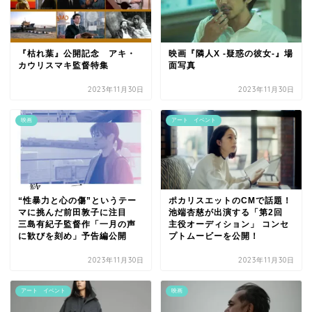
『枯れ葉』公開記念 アキ・
映画『隣人X -疑惑の彼女-』場
カウリスマキ監督特集
面写真
2023年11月30日
2023年11月30日
映画
アート イベント
“性暴力と心の傷”というテー
ポカリスエットのCMで話題！
マに挑んだ前田敦子に注目
池端杏慈が出演する「第2回
三島有紀子監督作「一月の声
主役オーディション」 コンセ
に歓びを刻め」予告編公開
プトムービーを公開！
2023年11月30日
2023年11月30日
アート イベント
映画