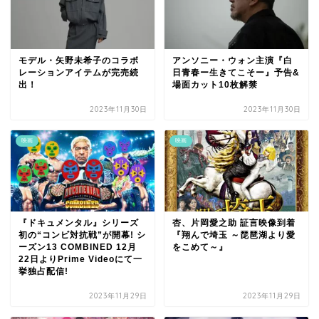
モデル・矢野未希子のコラボ
アンソニー・ウォン主演『白
レーションアイテムが完売続
日青春ー生きてこそー』予告&
出！
場面カット10枚解禁
2023年11月30日
2023年11月30日
映画
映画
『ドキュメンタル』シリーズ
杏、片岡愛之助 証言映像到着
初の“コンビ対抗戦”が開幕! シ
『翔んで埼玉 ～琵琶湖より愛
ーズン13 COMBINED 12月
をこめて～』
22日よりPrime Videoにて一
挙独占配信!
2023年11月29日
2023年11月29日