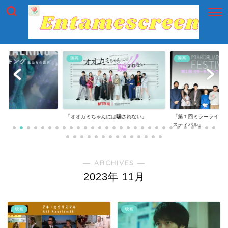
映画
映画
g」
「オオカミちゃんには騙されない」
「第１回ミラーライア
スティバル」
― ARCHIVES ―
2023年 11月
映画
映画