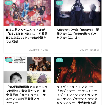
音楽
音楽
BiSの新アルバムタイトルが
Adoのカバー曲「unravel」新
『NEVER MiND』に 初回盤
作アルバム『Adoの歌ってみ
BDにはZepp Haneda公演を
たアルバム』より
フル収録
2023年11月28日
2023年11月28日
映画
映画
「第2回新潟国際アニメーショ
ライヴ・ドキュメンタリー
ン映画祭」審査員が決定 審
『ボブ・マーリー ラスト・ラ
査員長は「カートゥーン・サ
イブ・イン・ジャマイカ レゲ
ルーン」の映画監督ノラ・ト
エ・サンスプラッシュ デジタ
ゥーミー
ルリマスター』予告映像＆場