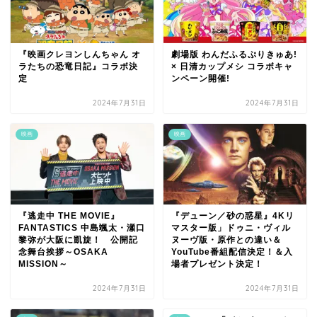
『映画クレヨンしんちゃん オ
劇場版 わんだふるぷりきゅあ!
ラたちの恐竜日記』コラボ決
× 日清カップメシ コラボキャ
定
ンペーン開催!
2024年7月31日
2024年7月31日
映画
映画
『逃走中 THE MOVIE』
『デューン／砂の惑星』4Kリ
FANTASTICS 中島颯太・瀬口
マスター版」ドゥニ・ヴィル
黎弥が大阪に凱旋！ 公開記
ヌーヴ版・原作との違い＆
念舞台挨拶～OSAKA
YouTube番組配信決定！＆入
MISSION～
場者プレゼント決定！
2024年7月31日
2024年7月31日