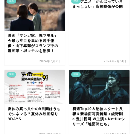
劇場アニメ「がんばっていき
映画
映画
まっしょい」応援映像が公開
映画『マンガ家、堀マモル』
今最も注目を集める若手俳
優・山下幸輝がスランプ中の
漫画家・堀マモルを熱演！
2024年7月31日
2024年7月31日
映画
映画
夏休み真っ只中の9日間はうち
初週Top10＆配信スタート反
でシネマる？夏休み映画祭り
響＆新場面写真解禁＜綾野剛
9DAYS
× 豊川悦司 W主演＞Netflixシ
リーズ「地面師たち」