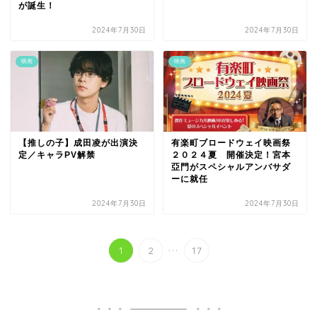
が誕生！
2024年7月30日
2024年7月30日
映画
映画
【推しの子】成田凌が出演決
有楽町ブロードウェイ映画祭
定／キャラPV解禁
２０２４夏 開催決定！宮本
亞門がスペシャルアンバサダ
ーに就任
2024年7月30日
2024年7月30日
...
1
2
17