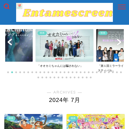
映画
映画
「オオカミちゃんには騙されない」
「第１回ミラーライアー
スティバル」
― ARCHIVES ―
2024年 7月
映画
映画