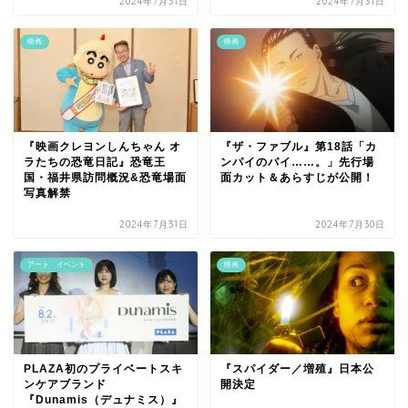
2024年7月31日
2024年7月31日
映画
映画
『映画クレヨンしんちゃん オ
『ザ・ファブル』第18話「カ
ラたちの恐竜日記』恐竜王
ンパイのパイ……。」先行場
国・福井県訪問概況&恐竜場面
面カット＆あらすじが公開！
写真解禁
2024年7月31日
2024年7月30日
アート イベント
映画
PLAZA初のプライベートスキ
『スパイダー／増殖』日本公
ンケアブランド
開決定
『Dunamis（デュナミス）』