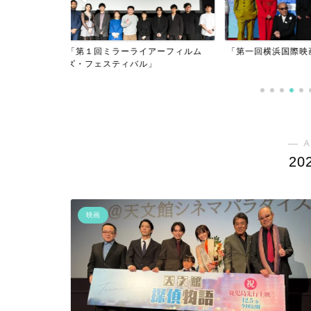
アーフィルム
「第一回横浜国際映画祭」
」
「逃げきれた夢」
― A
20
映画