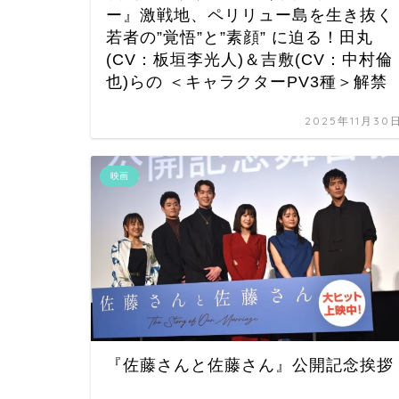
ー』激戦地、ペリリュー島を生き抜く
若者の”覚悟”と”素顔” に迫る！田丸
(CV：板垣李光人)＆吉敷(CV：中村倫
也)らの ＜キャラクターPV3種＞解禁
2025年11月30
映画
『佐藤さんと佐藤さん』公開記念挨拶