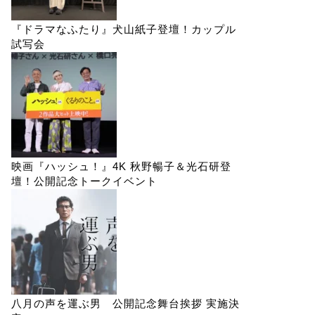
『ドラマなふたり』犬山紙子登壇！カップル
試写会
映画『ハッシュ！』4K 秋野暢子＆光石研登
壇！公開記念トークイベント
八月の声を運ぶ男 公開記念舞台挨拶 実施決