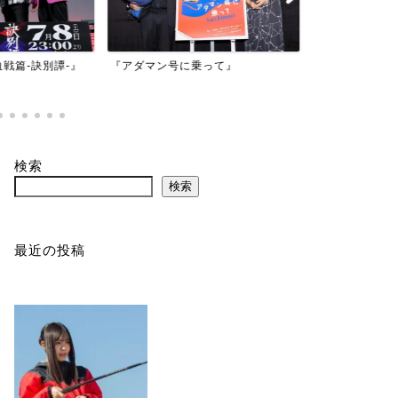
映画『もしか
乗って』
『バイオハザード：デスアイラン
かもしれない
ド』
検索
検索
最近の投稿