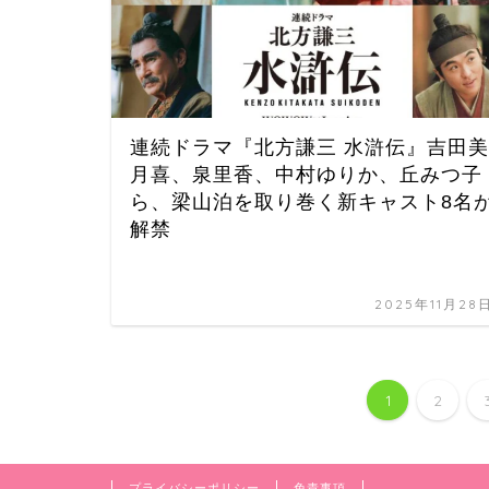
連続ドラマ『北方謙三 水滸伝』吉田美
月喜、泉里香、中村ゆりか、丘みつ子
ら、梁山泊を取り巻く新キャスト8名
解禁
2025年11月28
1
2
プライバシーポリシー
免責事項