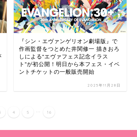
『シン・エヴァンゲリオン劇場版』で
作画監督をつとめた井関修一 描きおろ
が
しによる“エヴァフェス記念イラス
ト”が初公開！明日から本フェス・イベ
ントチケットの一般販売開始
日
2025年11月28日
...
3
4
5
16