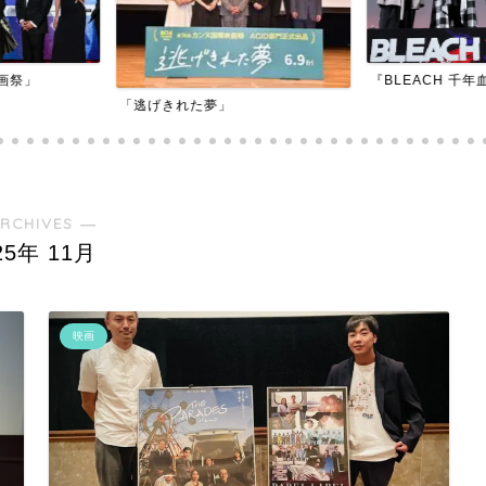
『BLEACH 千年血戦篇-訣別譚-』
『アダマン号に
RCHIVES ―
25年 11月
映画