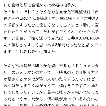
した宮地監督に会場からは祝福の拍手が。
その拍手に照れくさそうな顔を見せた宮地監督は「吉
井さんやEROさんを撮影して、家に帰ると『吉井さん
の撮影をするたびに優しくなってるよ』と（妻に）言
われたことがあって、それがすごくうれしかったんで
す」と告白。「振り返ってみれば、吉井さんやEROさ
んの優しさをすごく思い出す3年間だったなと思ってい
ます」としみじみ付け加えた。
そんな宮地監督の朗らかな姿に吉井も「ドキュメンタ
リーのカメラマンの方って、（映像の）切り取り方と
か繋ぎ方とかクセが強い人もいたりするんですけど、
宮地監督はすごく品が良くて。僕はそこですごく油断
してしまったというか。見事に後ろから抱かれてしま
ったというか。だから、僕の魂が撮っているみたいな
感覚。（監督と）一心同体な感じが絶対伝わると思う