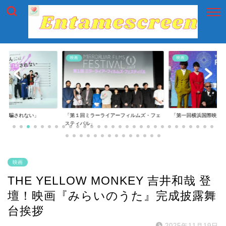
映画
映画
には騙されない」
「第１回ミラーライアーフィルムズ・フェ
「第一回横浜国際映画
スティバル」
映画
THE YELLOW MONKEY 吉井和哉 登
壇！映画『みらいのうた』完成披露舞
台挨拶
2025年11月19日