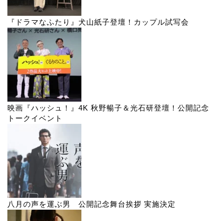
『ドラマなふたり』犬山紙子登壇！カップル試写会
映画『ハッシュ！』4K 秋野暢子＆光石研登壇！公開記念
トークイベント
八月の声を運ぶ男 公開記念舞台挨拶 実施決定