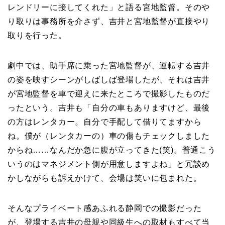
レンドリーに接してくれた」と語る宮地監督。そのや
り取りは事務所を介さず、吉井と宮地監督が直接やり
取りを行った。
劇中では、助手席に乗った宮地監督が、運転する吉井
の姿を映すシーンがしばしば登場したが、それは吉井
が宮地監督を車で迎えに来たところで撮影したものだ
ったという。吉井も「自分の車もありますけど、最後
の方はレンタカー。自分で手配して借りてますから
ね。僕が（レンタカーの）車の傷もチェックしました
からね……なんだか急に腹が立ってきた(笑)。普通こう
いうのはマネジメント側が用意しますよね」と冗談め
かしながらも訴えかけて、会場は笑いに包まれた。
そんなプライベート感あふれる静岡での撮影だった
が、登場する吉井の母親や同級生への取材もすべて当