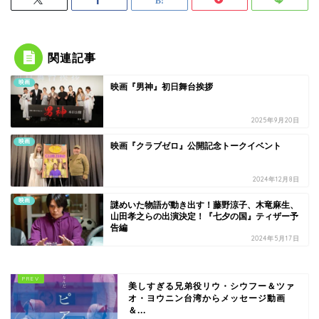
関連記事
映画
映画『男神』初日舞台挨拶
2025年9月20日
映画
映画『クラブゼロ』公開記念トークイベント
2024年12月8日
映画
謎めいた物語が動き出す！藤野涼子、木竜麻生、
山田孝之らの出演決定！『七夕の国』ティザー予
告編
2024年5月17日
美しすぎる兄弟役リウ・シウフー＆ツァ
オ・ヨウニン台湾からメッセージ動画
＆...