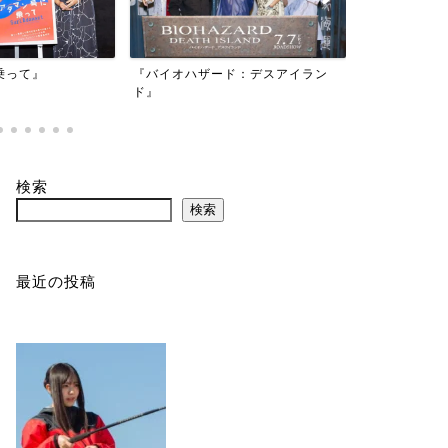
映画『もしか
乗って』
『バイオハザード：デスアイラン
かもしれない
ド』
検索
検索
最近の投稿