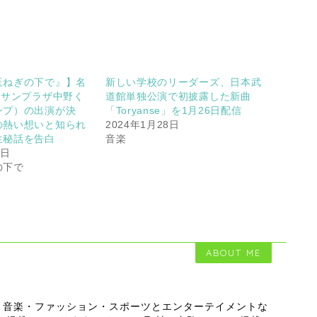
玉ねぎの下で』】名
新しい学校のリーダーズ、日本武
”サンプラザ中野く
道館単独公演で初披露した新曲
ンプ）の出演が決
「Toryanse」を1月26日配信
の熱い想いと知られ
2024年1月28日
生秘話を告白
音楽
7日
の下で
ABOUT ME
・音楽・ファッション・スポーツとエンターテイメントな