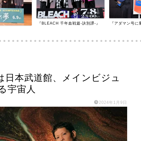
『BLEACH 千年血戦篇-訣別譚-』
『アダマン号に
会場は日本武道館、メインビジュ
る宇宙人
2024年1月9日