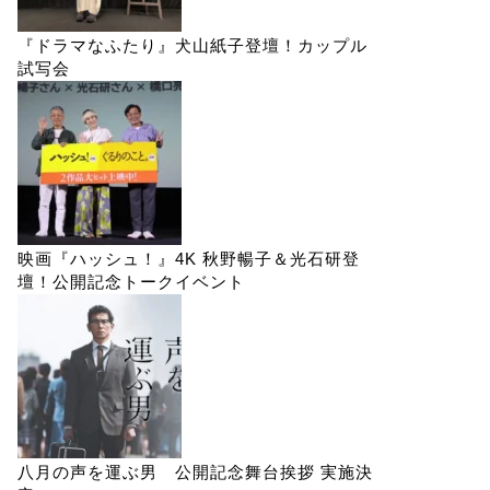
『ドラマなふたり』犬山紙子登壇！カップル
試写会
映画『ハッシュ！』4K 秋野暢子＆光石研登
壇！公開記念トークイベント
八月の声を運ぶ男 公開記念舞台挨拶 実施決