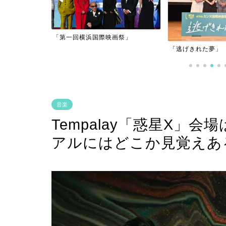
アーフィルム
「第一回横浜国際映画祭」
」
「逃げきれた夢」
音楽
Tempalay「惑星X」
アルにはどこか見覚えあ