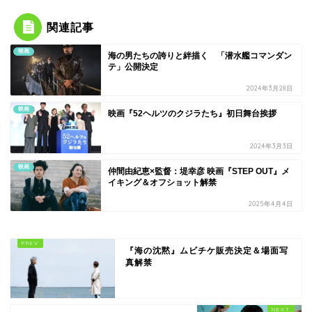
関連記事
映画
海の男たちの誇りと絆描く 「潜水艦コマンダン
テ」公開決定
2024年3月28日
映画
映画『52ヘルツのクジラたち』初日舞台挨拶
2024年3月3日
映画
仲間由紀恵×監督：堤幸彦 映画『STEP OUT』メ
イキング＆オフショット解禁
2025年4月4日
『海の沈黙』ムビチケ販売決定＆場面写
真解禁