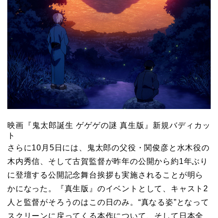
映画『鬼太郎誕生 ゲゲゲの謎 真生版』新規バディカッ
ト
さらに10月5日には、鬼太郎の父役・関俊彦と水木役の
木内秀信、そして古賀監督が昨年の公開から約1年ぶり
に登壇する公開記念舞台挨拶も実施されることが明ら
かになった。『真生版』のイベントとして、キャスト2
人と監督がそろうのはこの日のみ。“真なる姿”となって
スクリーンに戻ってくる本作について、そして日本全