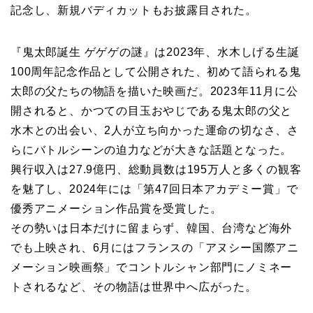
記念し、新規バディカットもお披露目された。
『鬼太郎誕生 ゲゲゲの謎』は2023年、水木しげる生誕
100周年記念作品として公開された、初めて語られる鬼
太郎の父たちの物語を描いた映画だ。2023年11月に公
開されると、かつての目玉おやじである鬼太郎の父と
水木との出会い、2人が立ち向かった運命の切なさ、さ
らにバトルシーンの迫力などが大きな話題となった。
興行収入は27.9億円、総動員数は195万人と多くの観客
を魅了し、2024年には「第47回日本アカデミー賞」で
優秀アニメーション作品賞を受賞した。
その勢いは日本だけに留まらず、韓国、台湾など海外
でも上映され、6月にはフランスの「アヌシー国際アニ
メーション映画祭」でコントルシャン部門にノミネー
トされるなど、その物語は世界中へ広がった。