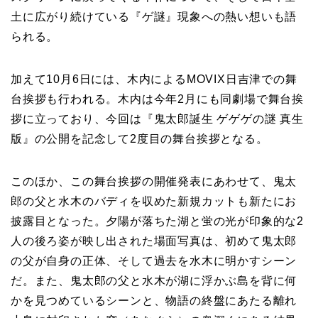
土に広がり続けている『ゲ謎』現象への熱い想いも語
られる。
加えて10月6日には、木内によるMOVIX日吉津での舞
台挨拶も行われる。木内は今年2月にも同劇場で舞台挨
拶に立っており、今回は『鬼太郎誕生 ゲゲゲの謎 真生
版』の公開を記念して2度目の舞台挨拶となる。
このほか、この舞台挨拶の開催発表にあわせて、鬼太
郎の父と水木のバディを収めた新規カットも新たにお
披露目となった。夕陽が落ちた湖と蛍の光が印象的な2
人の後ろ姿が映し出された場面写真は、初めて鬼太郎
の父が自身の正体、そして過去を水木に明かすシーン
だ。また、鬼太郎の父と水木が湖に浮かぶ島を背に何
かを見つめているシーンと、物語の終盤にあたる離れ