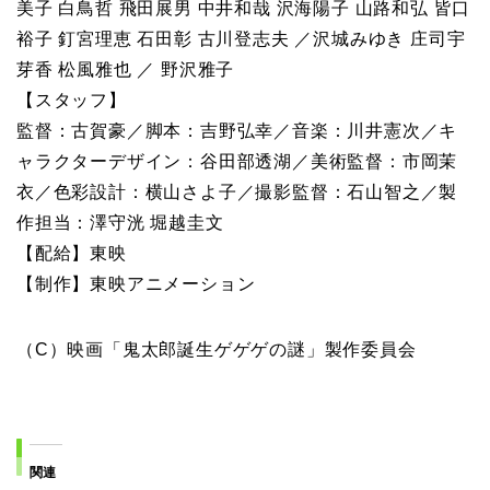
美子 白鳥哲 飛田展男 中井和哉 沢海陽子 山路和弘 皆口
裕子 釘宮理恵 石田彰 古川登志夫 ／沢城みゆき 庄司宇
芽香 松風雅也 ／ 野沢雅子
【スタッフ】
監督：古賀豪／脚本：吉野弘幸／音楽：川井憲次／キ
ャラクターデザイン：谷田部透湖／美術監督：市岡茉
衣／色彩設計：横山さよ子／撮影監督：石山智之／製
作担当：澤守洸 堀越圭文
【配給】東映
【制作】東映アニメーション
（C）映画「鬼太郎誕生ゲゲゲの謎」製作委員会
関連