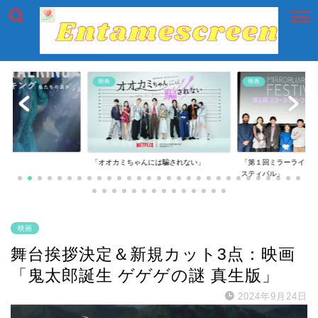
映画
映画
には騙されない」
「第１回ミラーライアーフィルムズ・フェ
「第一回横浜国際映画
スティバル」
映画
舞台挨拶決定＆新規カット3点：映画
「鬼太郎誕生 ゲゲゲの謎 真生版」
2024年9月24日