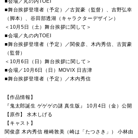
■会場／丸の内TOEI
■舞台挨拶登壇者（予定）／古賀豪（監督）、吉野弘幸
（脚本）、谷田部透湖（キャラクターデザイン）
＜10月5日（土）舞台挨拶に関して＞
■会場／丸の内TOEI
■舞台挨拶登壇者（予定）／関俊彦、木内秀信、古賀豪
（監督）
＜10月6日（日）舞台挨拶に関して＞
■会場／10月6日（日）MOVIX 日吉津
■舞台挨拶登壇者（予定）／木内秀信
【作品情報】
『鬼太郎誕生 ゲゲゲの謎 真生版』 10月4日（金）公開
【原作】 水木しげる
【キャスト】
関俊彦 木内秀信 種崎敦美（崎は「たつさき」） 小林由