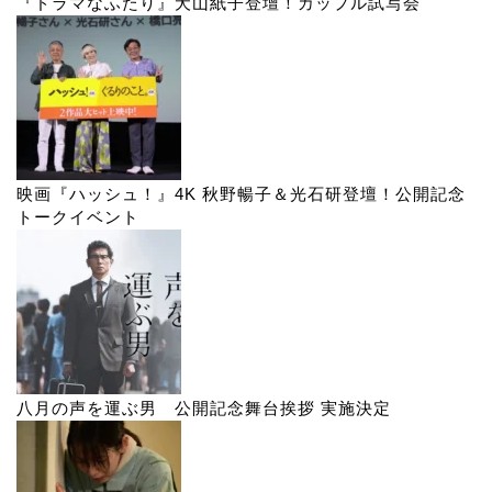
『ドラマなふたり』犬山紙子登壇！カップル試写会
映画『ハッシュ！』4K 秋野暢子＆光石研登壇！公開記念
トークイベント
八月の声を運ぶ男 公開記念舞台挨拶 実施決定