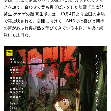
映画『鬼太郎誕生 ゲゲゲの謎』に327カットのリテイ
クを加え、合わせて音も再ダビングした映画『鬼太郎
誕生 ゲゲゲの謎 真生版』は、10月4日より全国の劇場
で再上映される。公開に向けて、SNSでは喜びと期待
の声があふれ再び熱を帯びてきている本作。今後の続
報にも注目だ。