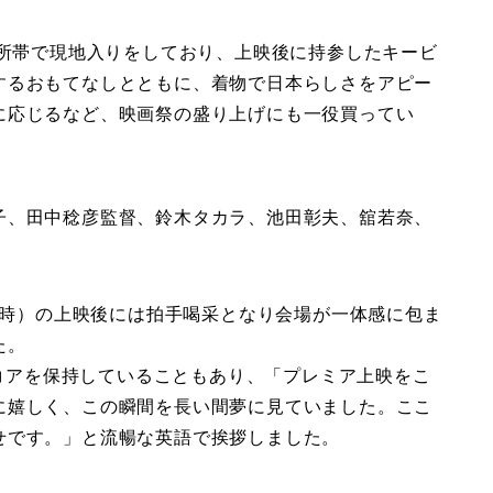
大所帯で現地入りをしており、上映後に持参したキービ
するおもてなしとともに、着物で日本らしさをアピー
に応じるなど、映画祭の盛り上げにも一役買ってい
子、田中稔彦監督、鈴木タカラ、池田彰夫、舘若奈、
20時）の上映後には拍手喝采となり会場が一体感に包ま
た。
スコアを保持していることもあり、「プレミア上映をこ
に嬉しく、この瞬間を長い間夢に見ていました。ここ
せです。」と流暢な英語で挨拶しました。