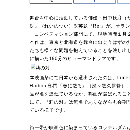
舞台を中心に活動している俳優・田中稔彦（
対』（れいのつい）※英題『Rei』が、オラ
ーコンペティション部門にて、現地時間１月
本作は、東京と北海道を舞台に出会うはずの
たちも様々な問題を抱えていることを映し出
に描いた190分のヒューマンドラマです。
本映画祭にて日本から選出されたのは、Lime
Harbour部門『春に散る』（瀬々敬久監督
品が名を連ねているなか、邦画が選ばれるこ
にて、『莉の対』は無名でありながらも会期
ている様子です。
街一帯が映画色に染まっているロッテルダム