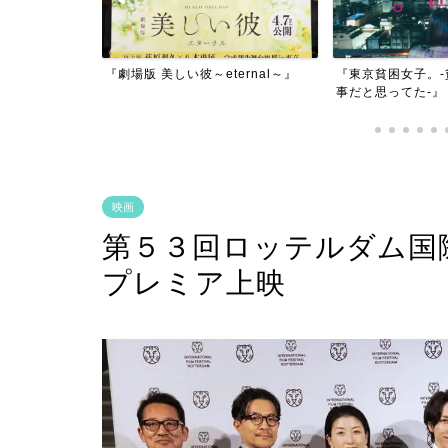
ernal～』
『東京貧困女子。-貧困なんて他人
Netflix 「THE 
事だと思ってた-』
映画
第５３回ロッテルダム国
プレミア上映