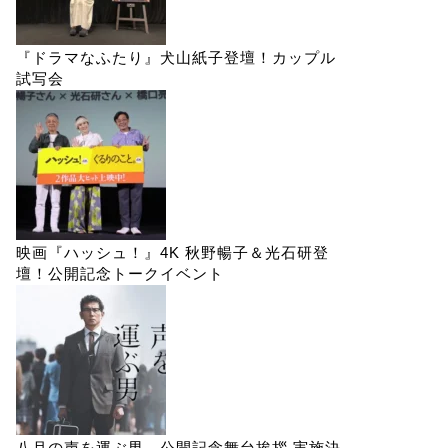
『ドラマなふたり』犬山紙子登壇！カップル
試写会
映画『ハッシュ！』4K 秋野暢子＆光石研登
壇！公開記念トークイベント
八月の声を運ぶ男 公開記念舞台挨拶 実施決