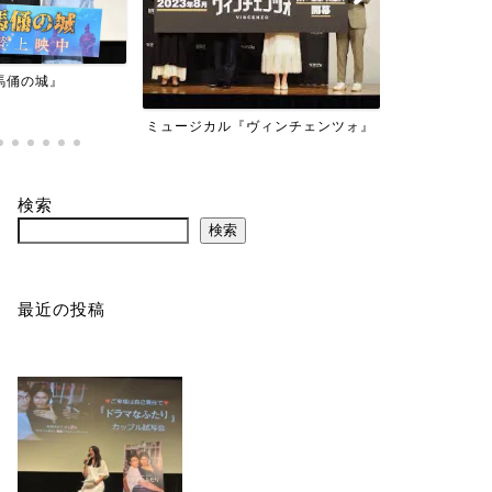
劇場アニメ「青春ブタ野郎はおでか
劇場版「グリ
けシスターの夢を見ない」
ヴィンチェンツォ』
検索
検索
最近の投稿