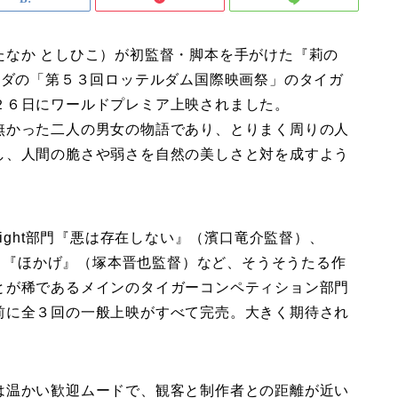
たなか としひこ）が初監督・脚本を手がけた『莉の
ンダの「第５３回ロッテルダム国際映画祭」のタイガ
２６日にワールドプレミア上映されました。
無かった二人の男女の物語であり、とりまく周りの人
し、人間の脆さや弱さを自然の美しさと対を成すよう
light部門『悪は存在しない』（濱口竜介監督）、
）、『ほかげ』（塚本晋也監督）など、そうそうたる作
とが稀であるメインのタイガーコンペティション部門
前に全３回の一般上映がすべて完売。大きく期待され
は温かい歓迎ムードで、観客と制作者との距離が近い