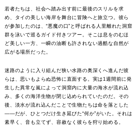
若者たちは、社会へ踏み出す前に最後のスリルを求
め、タイの美しい海岸を舞台に冒険へと旅立つ。彼ら
が参加したのは、“悪魔の口”と呼ばれる人里離れた洞窟
群を泳いで巡るガイド付きツアー。そこは息をのむほ
ど美しい一方、一瞬の油断も許されない過酷な自然が
広がる場所だった。
迷路のように入り組んだ狭い水路の奥深くへ進んだ彼
らは、思いもよらぬ恐怖に直面する。実は1週間前に発
生した異常な嵐によって洞窟内に大量の海水が流れ込
み、多くの海洋生物が閉じ込められていたのだ。その
後、淡水が流れ込んだことで生物たちは命を落とした
――だが、ひとつだけ生き延びた“何か”がいた。それは
素早く、音も立てず、容赦なく彼らを狩り始める。