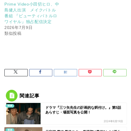
Prime Video小田切ヒロ、中
島健人出演 メイクバトル
番組 『ビューティバトルロ
ワイヤル』独占配信決定
2026年7月9日
類似投稿
関連記事
映画
ドラマ『三ツ矢先生の計画的な餌付け。』第5話
あらすじ・場面写真を公開！
2024年8月19日
映画