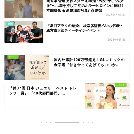
元宝塚 雪組 男役スター 彩凪翔 “男役”から“巫女
役”へ…満を持して 初のホラーヒロインに挑戦！
本編映像 ＆ 新規場面写真7 点 解禁
2025年7月31日
映画
『夏目アラタの結婚』 堤幸彦監督×Voicy代表・
緒方憲太郎ティーチインイベント
2024年9月1日
国内外累計100万部超え！GLコミックの
金字塔『付き合ってあげてもいいか...
『第37回 日本 ジュエリー ベスト ドレ
ッサー賞』 『40代部門部門』...