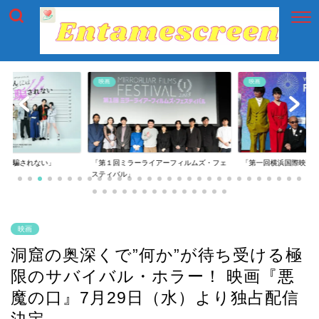
映画
映画
には騙されない」
「第１回ミラーライアーフィルムズ・フェ
「第一回横浜国際映画
スティバル」
映画
洞窟の奥深くで”何か”が待ち受ける極
限のサバイバル・ホラー！ 映画『悪
魔の口』7月29日（水）より独占配信
決定