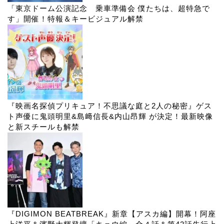
「東京ドーム公演記念 乗車準備会 僕たちは、超特急で
す」開催！特報＆キービジュアル解禁
『映画名探偵プリキュア！不思議な庭と2人の秘密』ゲス
ト声優に鬼頭明里&島﨑信長&内山昂輝 が決定！最新映像
と新スチールも解禁
『DIGIMON BEATBREAK』新章【アスカ編】開幕！阿座