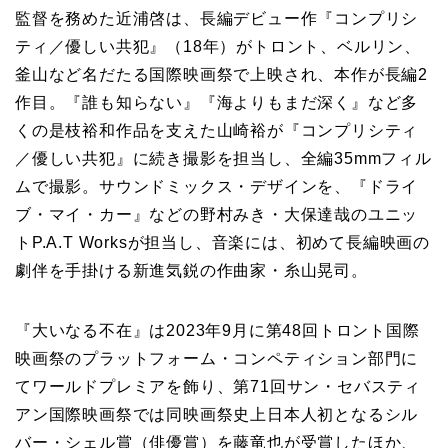
監督を務めた近浦啓は、長編デビュー作『コンプリシ
ティ／優しい共犯』（18年）がトロント、ベルリン、
釜山など名だたる国際映画祭で上映され、本作が長編2
作目。『誰も知らない』『海よりもまだ深く』など多
くの是枝裕和作品を支えた山崎裕が『コンプリシティ
／優しい共犯』に続き撮影を担当し、全編35mmフィル
ムで撮影。サウンドミックス・デザインを、『ドライ
ブ・マイ・カー』などの野村みき・大保達哉のユニッ
トP.A.T Worksが担当し、音楽には、初めて長編映画の
劇伴を手掛ける新進気鋭の作曲家・糸山晃司。
『大いなる不在』は2023年9月に第48回トロント国際
映画祭のプラットフォーム・コンペティション部門に
てワールドプレミアを飾り、第71回サン・セバスティ
アン国際映画祭では同映画祭史上日本人初となるシル
バー・シェル賞（俳優賞）を藤竜也が受賞したほか、