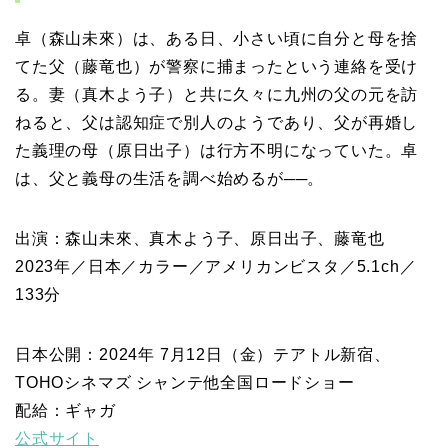
卓（森山未來）は、ある日、小さい頃に自分と母を捨
てた父（藤竜也）が警察に捕まったという連絡を受け
る。妻（真木よう子）と共に久々に九州の父の元を訪
ねると、父は認知症で別人のようであり、父が再婚し
た義理の母（原日出子）は行方不明になっていた。卓
は、父と義母の生活を調べ始めるが──。
出演：森山未來、真木よう子、原日出子、藤竜也
2023年／日本／カラー／アメリカンビスタ／5.1ch／
133分
日本公開：2024年 7月12日（金）テアトル新宿、
TOHOシネマズ シャンテ他全国ロードショー
配給：ギャガ
公式サイト