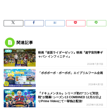
関連記事
映画
映画『仮面ライダーゼッツ』映画『超宇宙刑事ギ
ャバン インフィニティ』
2026年7月13日
映画
「ボボボーボ・ボーボボ」エイプリルフール企画
2026年4月1日
映画
『ドキュメンタル』シリーズ初の“コンビ対抗
戦”が開幕! シーズン13 COMBINED 12月22日よ
りPrime Videoにて一挙独占配信!
2023年11月29日