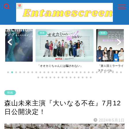
映画
映画
g」
「オオカミちゃんには騙されない」
「第１回ミラーライア
スティバル」
映画
森山未來主演『大いなる不在』7月12
日公開決定！
2024年5月1日