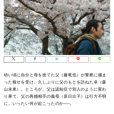
幼い頃に自分と母を捨てた父（藤竜也）が警察に捕ま
った報せを受け、久しぶりに父のもとを訪ねた卓（森
山未來）。ところが、父は認知症で別人のように変わ
り果て、父の再婚相手の義母（原日出子）は行方不明
に。いったい何が起こったのか──。