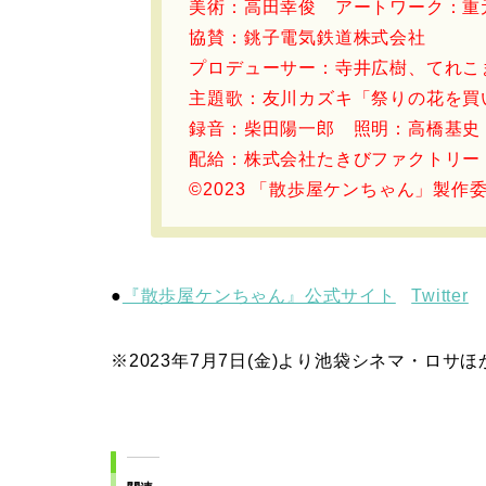
美術：高田幸俊 アートワーク：重
協賛：銚子電気鉄道株式会社
プロデューサー：寺井広樹、てれこま
主題歌：友川カズキ「祭りの花を買
録音：柴田陽一郎 照明：高橋基史
配給：株式会社たきびファクトリー
©︎2023 「散歩屋ケンちゃん」製作
●
『散歩屋ケンちゃん』公式サイト
Twitter
※2023年7月7日(金)より池袋シネマ・ロサ