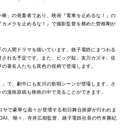
い棒」の発案者であり、映画『電車を止めるな！』の
『カメラを止めるな！』で撮影監督を務めた曽根剛が
子の人間ドラマを描いています。銚子電鉄にまつわる
付される予定です。また、ビッグ錠、友川カズキ、佐
界の著名人たちも異色の役柄で登場します。
く」で、劇中にも友川の歌唱シーンが登場します。さ
ンの漫画原稿も映画の中で見ることができます。
・ロサで豪華な面々が登壇する初日舞台挨拶が行われま
IDAI、瑚々、寺井広樹監督、銚子電鉄社長の竹本勝紀