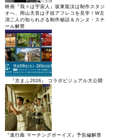
映画『我々は宇宙人』坂東龍汰は制作スタジ
オへ、岡山天音は子役アフレコを見学！W主
演二人の知られざる制作秘話＆カンヌ・スチ
ール解禁
『京まふ2026』 コラボビジュアル大公開
『進行曲 マーチングボーイズ』予告編解禁