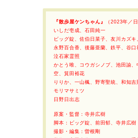
『散歩屋ケンちゃん』
（2023年／
いしだ壱成、石田純一
ビッグ錠、佐伯日菜子、友川カズキ、
永野百合香、後藤亜蘭、鉄平、谷口
泣石家霊照
かとう唯、コウガシノブ、池田諭、
空、箕田裕花
りりか、一山楓、野寄聖統、和知吉
モリマサミツ
日野日出志
原案・監督：寺井広樹
脚本：ビッグ錠、前田郁、寺井広樹
撮影・編集：曽根剛