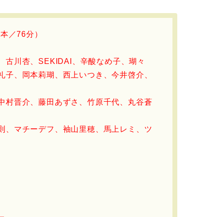
日本／76分）
古川杏、SEKIDAI、辛酸なめ子、瑚々
礼子、岡本莉瑚、西上いつき、今井啓介、
中村晋介、藤田あずさ、竹原千代、丸谷蒼
則、マチーデフ、袖山里穂、馬上レミ、ツ