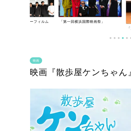
アーフィルム
「第一回横浜国際映画祭」
」
「逃げきれた夢」
映画
映画『散歩屋ケンちゃん