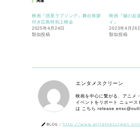
関連
映画『惑星ラブソング』舞台挨拶
映画『嘘の起源
付き広島特別上映会
イ』
2025年4月24日
2023年4月26
類似投稿
類似投稿
エンタメスクリーン
映画を中心に繋がる、アニメ
イベントをリポート ニュー
は こちら release.ensc@
http://www.entamescreen.onl
BLOG：