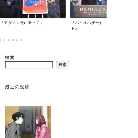
映画『もしか
乗って』
『バイオハザード：デスアイラン
かもしれない
ド』
検索
検索
最近の投稿