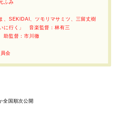
元ふみ
、SEKIDAI、ツモリマサミツ、三留丈樹
いに行く」 音楽監督：林有三
 助監督：市川徹
委員会
ほか全国順次公開