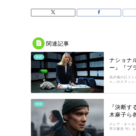
関連記事
映画
ナショナ
ー』『プ
高評価の口コミ
ャ』のスマッシュ
映画
『決断す
木麻子ら
クレア・キーガ
早川書房 刊）