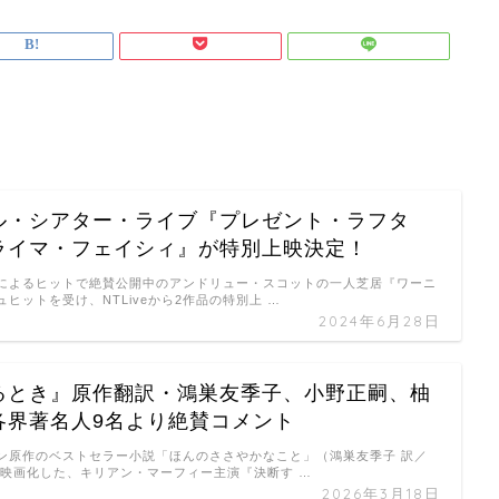
ル・シアター・ライブ『プレゼント・ラフタ
ライマ・フェイシィ』が特別上映決定！
によるヒットで絶賛公開中のアンドリュー・スコットの一人芝居『ワーニ
ヒットを受け、NTLiveから2作品の特別上 …
2024年6月28日
るとき』原作翻訳・鴻巣友季子、小野正嗣、柚
各界著名人9名より絶賛コメント
ン原作のベストセラー小説「ほんのささやかなこと」（鴻巣友季子 訳／
を映画化した、キリアン・マーフィー主演『決断す …
2026年3月18日