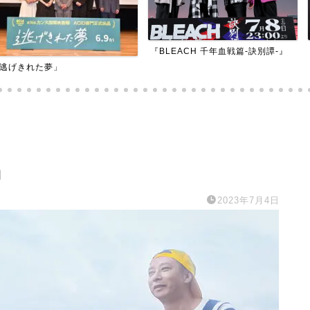
『BLEACH 千年血戦篇-訣別譚-』
『アダマン号に
』
2023年7月4日