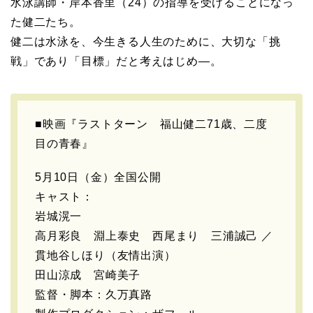
水泳講師・岸本香里（24）の指導を受けることになっ
た健二たち。
健二は水泳を、今生きる人生のために、大切な「挑
戦」であり「目標」だと考えはじめ—。
■映画『ラストターン 福山健二71歳、二度
目の青春』
5月10日（金）全国公開
キャスト：
岩城滉一
高月彩良 淵上泰史 西尾まり 三浦誠己 ／
貫地谷しほり（友情出演）
田山涼成 宮崎美子
監督・脚本：久万真路