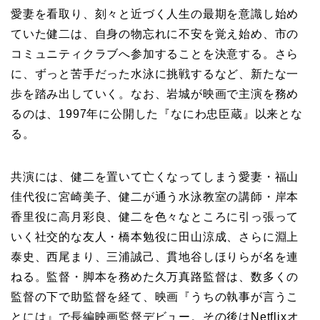
愛妻を看取り、刻々と近づく人生の最期を意識し始め
ていた健二は、自身の物忘れに不安を覚え始め、市の
コミュニティクラブへ参加することを決意する。さら
に、ずっと苦手だった水泳に挑戦するなど、新たな一
歩を踏み出していく。なお、岩城が映画で主演を務め
るのは、1997年に公開した『なにわ忠臣蔵』以来とな
る。
共演には、健二を置いて亡くなってしまう愛妻・福山
佳代役に宮崎美子、健二が通う水泳教室の講師・岸本
香里役に高月彩良、健二を色々なところに引っ張って
いく社交的な友人・橋本勉役に田山涼成、さらに淵上
泰史、西尾まり、三浦誠己、貫地谷しほりらが名を連
ねる。監督・脚本を務めた久万真路監督は、数多くの
監督の下で助監督を経て、映画『うちの執事が言うこ
とには』で長編映画監督デビュー。その後はNetflixオ