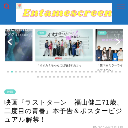
映画
映画
には騙されない」
「第１回ミラーライアーフィルムズ・フェ
「第一回横浜国際映画
スティバル」
映画
映画『ラストターン 福山健二71歳、
二度目の青春』本予告＆ポスタービジ
ュアル解禁！
2024年2月8日