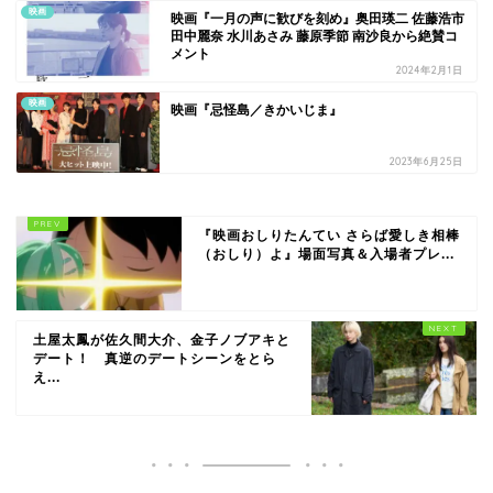
映画
映画『一月の声に歓びを刻め』奥田瑛二 佐藤浩市
田中麗奈 水川あさみ 藤原季節 南沙良から絶賛コ
メント
2024年2月1日
映画
映画『忌怪島／きかいじま』
2023年6月25日
『映画おしりたんてい さらば愛しき相棒
（おしり）よ』場面写真＆入場者プレ...
土屋太鳳が佐久間大介、金子ノブアキと
デート！ 真逆のデートシーンをとら
え...