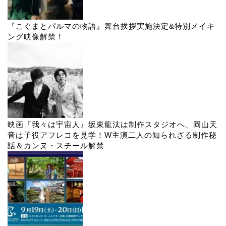
『こぐまとパルマの物語』舞台挨拶実施決定&特別メイキ
ング映像解禁！
映画『我々は宇宙人』坂東龍汰は制作スタジオへ、岡山天
音は子役アフレコを見学！W主演二人の知られざる制作秘
話＆カンヌ・スチール解禁