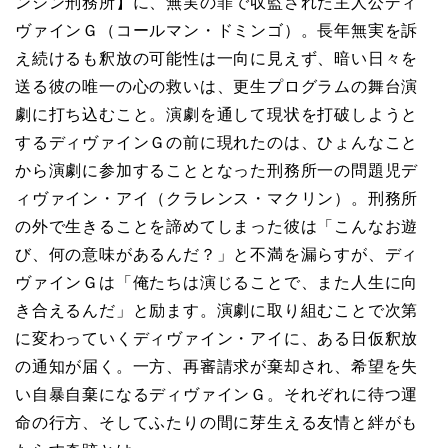
ンシン刑務所】に、無実の罪で収監された主人公ディ
ヴァインＧ（コールマン・ドミンゴ）。長年無実を訴
え続けるも釈放の可能性は一向に見えず、暗い日々を
送る彼の唯一の心の救いは、更生プログラムの舞台演
劇に打ち込むこと。演劇を通して現状を打破しようと
するディヴァインＧの前に現れたのは、ひょんなこと
から演劇に参加することとなった刑務所一の問題児デ
ィヴァイン・アイ（クラレンス・マクリン）。刑務所
の外で生きることを諦めてしまった彼は「こんなお遊
び、何の意味があるんだ？」と不満を漏らすが、ディ
ヴァインＧは「俺たちは演じることで、また人生に向
き合えるんだ」と励ます。演劇に取り組むことで次第
に変わっていくディヴァイン・アイに、ある日仮釈放
の通知が届く。一方、再審請求が棄却され、希望を失
い自暴自棄になるディヴァインＧ。それぞれに待つ運
命の行方、そしてふたりの間に芽生える友情と絆がも