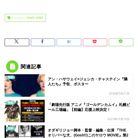
シンシン／SING SING
関連記事
映画
アン・ハサウェイ×ジェシカ・チャステイン『隣
人たち』予告、ポスター
2026年3月27日
映画
「劇場先行版 アニメ『ゴールデンカムイ』札幌ビ
ール工場編」【前編】応援上映決定！
2025年10月14日
映画
オダギリジョー脚本・監督・編集・出演 『THE
オリバーな犬、(Gosh!!)このヤロウ MOVIE』第2