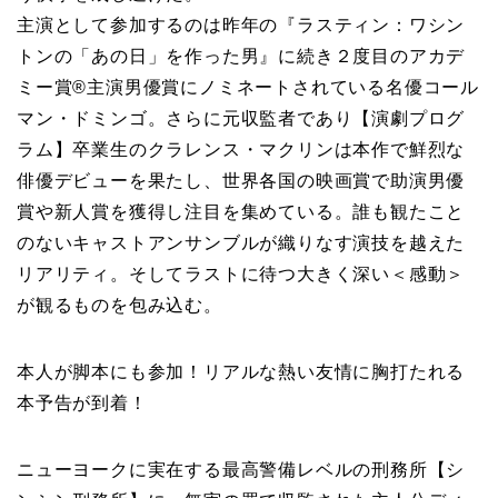
主演として参加するのは昨年の『ラスティン：ワシン
トンの「あの日」を作った男』に続き２度目のアカデ
ミー賞®主演男優賞にノミネートされている名優コール
マン・ドミンゴ。さらに元収監者であり【演劇プログ
ラム】卒業生のクラレンス・マクリンは本作で鮮烈な
俳優デビューを果たし、世界各国の映画賞で助演男優
賞や新人賞を獲得し注目を集めている。誰も観たこと
のないキャストアンサンブルが織りなす演技を越えた
リアリティ。そしてラストに待つ大きく深い＜感動＞
が観るものを包み込む。
本人が脚本にも参加！リアルな熱い友情に胸打たれる
本予告が到着！
ニューヨークに実在する最高警備レベルの刑務所【シ