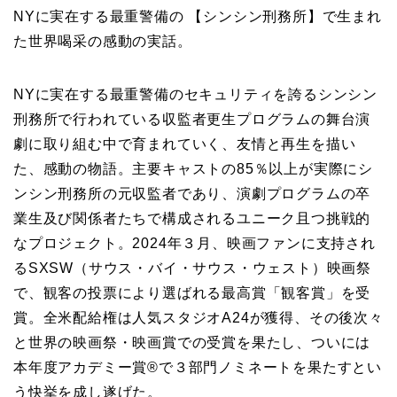
NYに実在する最重警備の 【シンシン刑務所】で生まれ
た世界喝采の感動の実話。
NYに実在する最重警備のセキュリティを誇るシンシン
刑務所で行われている収監者更生プログラムの舞台演
劇に取り組む中で育まれていく、友情と再生を描い
た、感動の物語。主要キャストの85％以上が実際にシ
ンシン刑務所の元収監者であり、演劇プログラムの卒
業生及び関係者たちで構成されるユニーク且つ挑戦的
なプロジェクト。2024年３月、映画ファンに支持され
るSXSW（サウス・バイ・サウス・ウェスト）映画祭
で、観客の投票により選ばれる最高賞「観客賞」を受
賞。全米配給権は人気スタジオA24が獲得、その後次々
と世界の映画祭・映画賞での受賞を果たし、ついには
本年度アカデミー賞®で３部門ノミネートを果たすとい
う快挙を成し遂げた。