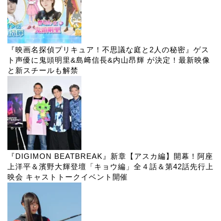
『映画名探偵プリキュア！不思議な庭と2人の秘密』ゲス
ト声優に鬼頭明里&島﨑信長&内山昂輝 が決定！最新映像
と新スチールも解禁
『DIGIMON BEATBREAK』新章【アスカ編】開幕！阿座
上洋平＆濱野大輝登壇「キョウ編」全４話＆第42話先行上
映会 キャストトークイベント開催