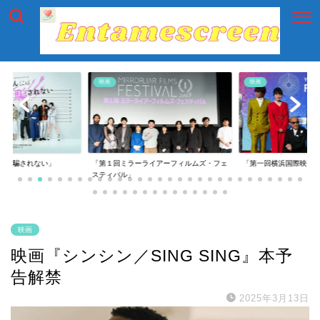
映画
映画
には騙されない」
「第１回ミラーライアーフィルムズ・フェ
「第一回横浜国際映画
スティバル」
映画
映画『シンシン／SING SING』本予
告解禁
2025年3月13日