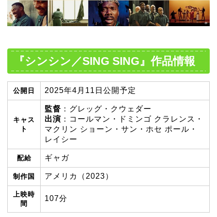
『シンシン／SING SING』作品
情報
2025年4月11日公開予定
公開日
監督
：グレッグ・クウェダー
出演
：コールマン・ドミンゴ クラレンス・
キャス
ト
マクリン ショーン・サン・ホセ ポール・
レイシー
ギャガ
配給
アメリカ（2023）
制作国
上映時
107分
間