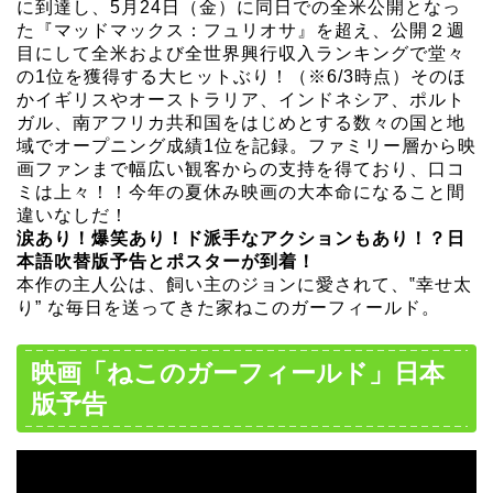
に到達し、5月24日（金）に同日での全米公開となっ
た『マッドマックス：フュリオサ』を超え、公開２週
目にして全米および全世界興行収入ランキングで堂々
の1位を獲得する大ヒットぶり！（※6/3時点）そのほ
かイギリスやオーストラリア、インドネシア、ポルト
ガル、南アフリカ共和国をはじめとする数々の国と地
域でオープニング成績1位を記録。ファミリー層から映
画ファンまで幅広い観客からの支持を得ており、口コ
ミは上々！！今年の夏休み映画の大本命になること間
違いなしだ！
涙あり！爆笑あり！ド派手なアクションもあり！？日
本語吹替版予告とポスターが到着！
本作の主人公は、飼い主のジョンに愛されて、‟幸せ太
り” な毎日を送ってきた家ねこのガーフィールド。
映画「ねこのガーフィールド」日本
版予告