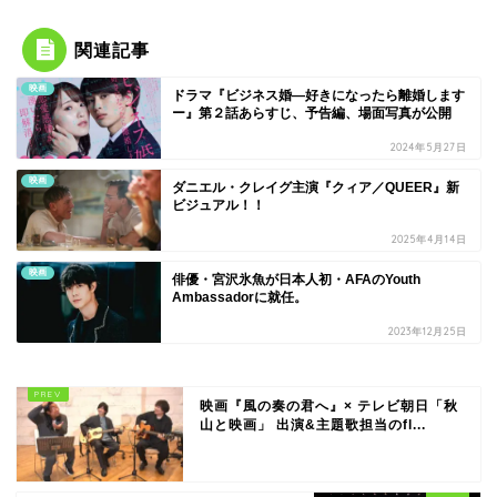
関連記事
映画
ドラマ『ビジネス婚―好きになったら離婚します
ー』第２話あらすじ、予告編、場面写真が公開
2024年5月27日
映画
ダニエル・クレイグ主演『クィア／QUEER』新
ビジュアル！！
2025年4月14日
映画
俳優・宮沢氷魚が日本人初・AFAのYouth
Ambassadorに就任。
2023年12月25日
映画『風の奏の君へ』× テレビ朝日「秋
山と映画」 出演&主題歌担当のfl...