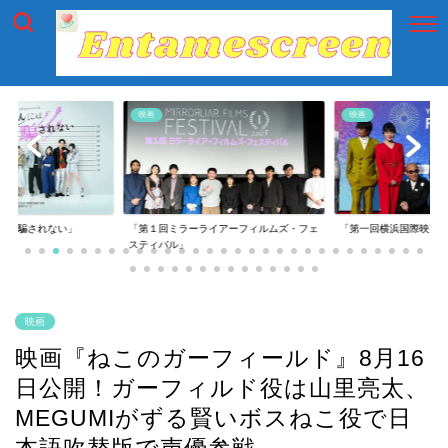
映画
映画
には騙されない」
「第１回ミラーライアーフィルムズ・フェ
「第一回横浜国際映画
スティバル」
映画
映画『ねこのガーフィールド』8月16
日公開！ガーフィルド役は山里亮太、
MEGUMIがずる賢いボスねこ役で日
本語吹替版で声優参戦