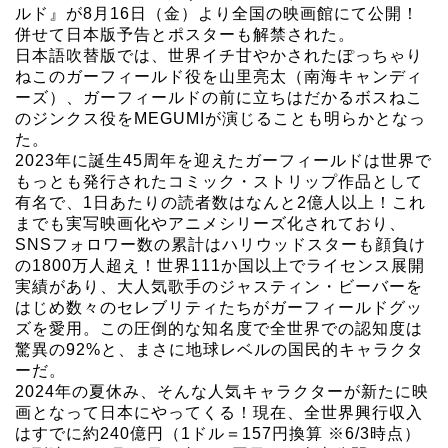
ルド』が8月16日（金）より全国の映画館にて公開！
併せて日本版予告とポスターも解禁された。
日本語吹替版では、世界イチ甘やかされたぽっちゃり
ねこのガーフィールド役を山里亮太（南海キャンディ
ーズ）、ガーフィールドの前に立ちはだかるボスねこ
のジンクス役をMEGUMIが演じることも明らかとなっ
た。
2023年に誕生45周年を迎えたガーフィールドは世界で
もっとも発行されたコミック・ストリップ作品として
有名で、1日あたりの読者数はなんと2億人以上！これ
までも実写映画化やアニメシリーズ化されており、
SNSフォロワー数の累計はハリウッドスターも顔負け
の1800万人超え！世界111か国以上でライセンス展開
実績があり、大人気歌手のジャスティン・ビーバーを
はじめ数々のセレブリティたちがガーフィールドグッ
ズを愛用。この圧倒的な知名度で全世界での認知度は
驚異の92%と、まさに地球レベルの国民的キャラクタ
ーだ。
2024年の夏休み、そんな人気キャラクターが新たに映
画となって日本にやってくる！現在、全世界興行収入
はすでに約240億円（1ドル＝157円換算 ※6/3時点）