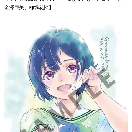
金澤亜美、柳堀花怜】