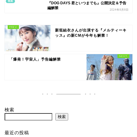
映画
『DOG DAYS 君といつまでも』公開決定＆予告
編解禁
2024年8月8日
新垣結衣さんが出演する『メルティーキ
ッス』の新CMが今年も解禁！
「爆発！宇宙人」予告編解禁
検索
検索
最近の投稿