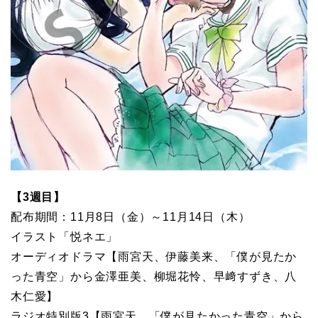
【3週目】
配布期間：11月8日（金）～11月14日（木）
イラスト「悦ネエ」
オーディオドラマ【雨宮天、伊藤美来、「僕が見たか
った青空」から金澤亜美、柳堀花怜、早﨑すずき、八
木仁愛】
ラジオ特別版3【雨宮天、「僕が見たかった青空」から