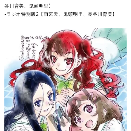
谷川育美、鬼頭明里】
▪ラジオ特別版2【雨宮天、鬼頭明里、長谷川育美】