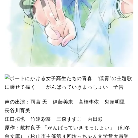
声の出演：雨宮 天 伊藤美来 高橋李依 鬼頭明里
長谷川育美
江口拓也 竹達彩奈 三森すずこ 内田彩
原作：敷村良子 「がんばっていきまっしょい」（幻冬
舎文庫）（松山市主催第４回坊っちゃん文学賞大賞受