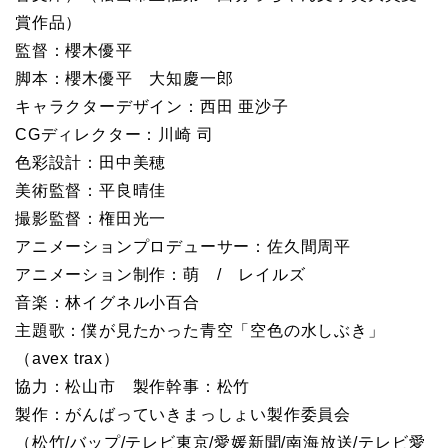
賞作品）
監督：櫻木優平
脚本：櫻木優平 大知慶一郎
キャラクターデザイン：西田 亜沙子
CGディレクター：川崎 司
色彩設計：田中美穂
美術監督：平良晴佳
撮影監督：権田光一
アニメーションプロデューサー：佐久間周平
アニメーション制作：萌 / レイルズ
音楽：林イグネル小百合
主題歌：僕が見たかった青空「空色の水しぶき」
（avex trax）
協力：松山市 製作幹事：松竹
製作：がんばっていきまっしょい製作委員会
（松竹/バップ/テレビ東京/愛媛新聞/南海放送/テレビ愛