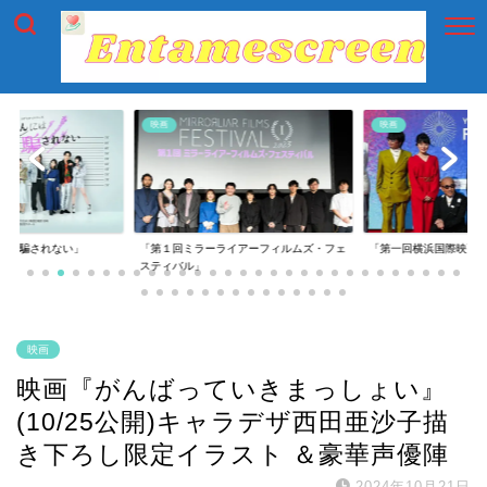
映画
映画
には騙されない」
「第１回ミラーライアーフィルムズ・フェ
「第一回横浜国際映画
スティバル」
映画
映画『がんばっていきまっしょい』
(10/25公開)キャラデザ西田亜沙子描
き下ろし限定イラスト ＆豪華声優陣
2024年10月21日