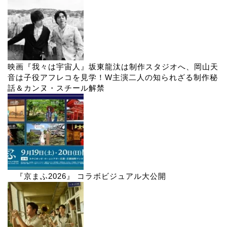
映画『我々は宇宙人』坂東龍汰は制作スタジオへ、岡山天
音は子役アフレコを見学！W主演二人の知られざる制作秘
話＆カンヌ・スチール解禁
『京まふ2026』 コラボビジュアル大公開