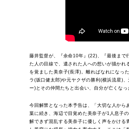
藤井監督が、『余命10年』(22)、『最後ま
た人の目線で、遺された人への想いが描かれ
を覚ました美奈子(長澤)。離ればなれになっ
ラ(坂口健太郎)や元ヤクザの勝利(横浜流星)
ー)とその仲間たちと出会い、自分が亡くなっ
今回解禁となった本予告は、「大切な人から
葉に続き、海辺で目覚めた美奈子が1人息子
解できず混乱する美奈子に優しく声をかける