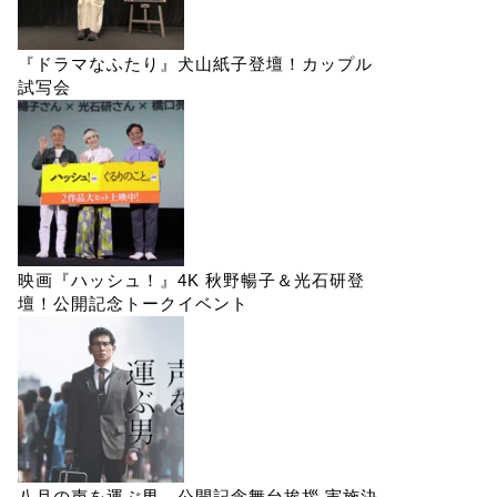
『ドラマなふたり』犬山紙子登壇！カップル
試写会
映画『ハッシュ！』4K 秋野暢子＆光石研登
壇！公開記念トークイベント
八月の声を運ぶ男 公開記念舞台挨拶 実施決