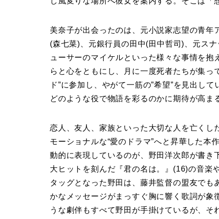
し風変りな場所へ彼女を案内する。そこは「
美奈子が出会ったのは、元小説家志望の青年
(森七菜)、元銀行員の田中(田中哲司)、元ス
ューサーのマイケルといった様々な事情を抱
らと心をともにし、月に一度死者たちが集っ
ド”に参加し、やがて一筋の”希望”を見出し
どのような役で物語を彩るのかに期待が高ま
恋人、友人、家族といった大切な人を亡くし
モーショナルな“愛のドラマ”へと昇華した本
動的に表現しているのが、野田洋次郎が書き
大ヒットを刻んだ『君の名は。』(16)の音
タッグとなった野田は、藤井監督の盟友でもあ
かなメッセージがまっすぐ胸に響く歌詞が象
うな劇伴もすべて野田が手掛けているが、そ