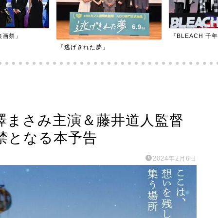
『BLEACH 千年血戦篇-訣別譚-』
『アダマン号に
澤まさみ主演＆藤井道人監督
禁となる本予告
2024年2月6日