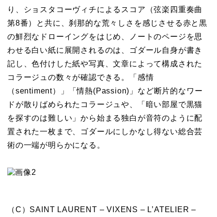
り、ショスタコーヴィチによるスコア（弦楽四重奏曲
第8番）と共に、刹那的な荒々しさを感じさせる赤と黒
の鮮烈なドローイングをはじめ、ノートのページを思
わせる白い紙に展開されるのは、ゴダール自身が書き
記し、色付けした紙や写真、文章によって構成された
コラージュの数々が確認できる。「感情
（sentiment）」「情熱(Passion)」など断片的なワー
ドが散りばめられたコラージュや、「暗い部屋で黒猫
を探すのは難しい」から始まる独白が音符のように配
置された一枚まで、ゴダールにしかなし得ない総合芸
術の一端が明らかになる。
（C）SAINT LAURENT – VIXENS – L’ATELIER –