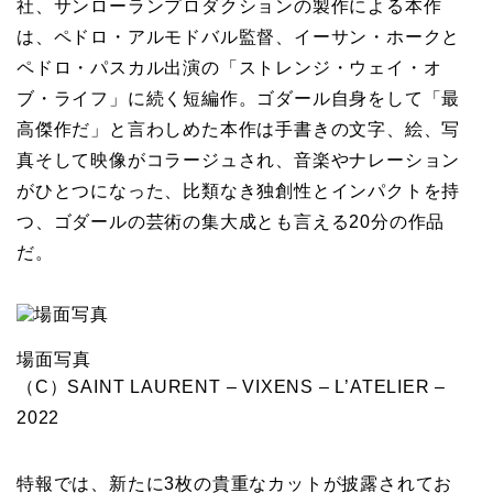
社、サンローランプロダクションの製作による本作
は、ペドロ・アルモドバル監督、イーサン・ホークと
ペドロ・パスカル出演の「ストレンジ・ウェイ・オ
ブ・ライフ」に続く短編作。ゴダール自身をして「最
高傑作だ」と言わしめた本作は手書きの文字、絵、写
真そして映像がコラージュされ、音楽やナレーション
がひとつになった、比類なき独創性とインパクトを持
つ、ゴダールの芸術の集大成とも言える20分の作品
だ。
場面写真
（C）SAINT LAURENT – VIXENS – L’ATELIER –
2022
特報では、新たに3枚の貴重なカットが披露されてお