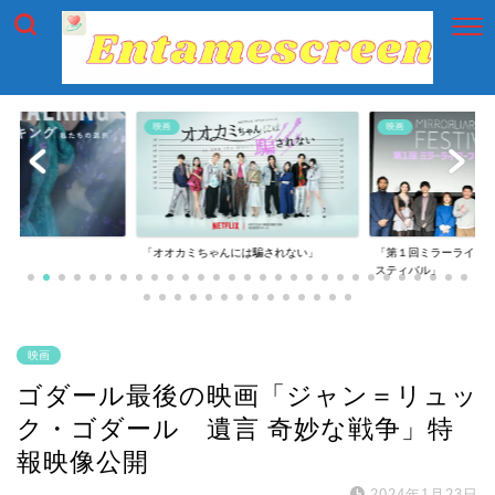
映画
映画
g」
「オオカミちゃんには騙されない」
「第１回ミラーライア
スティバル」
映画
ゴダール最後の映画「ジャン＝リュッ
ク・ゴダール 遺言 奇妙な戦争」特
報映像公開
2024年1月23日