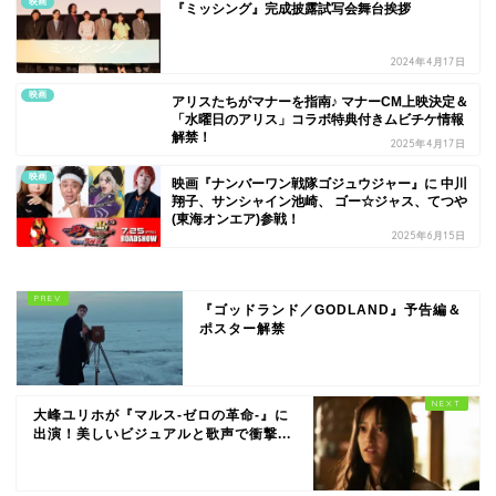
映画
『ミッシング』完成披露試写会舞台挨拶
2024年4月17日
映画
アリスたちがマナーを指南♪ マナーCM上映決定＆
「水曜日のアリス」コラボ特典付きムビチケ情報
解禁！
2025年4月17日
映画
映画『ナンバーワン戦隊ゴジュウジャー』に 中川
翔子、サンシャイン池崎、 ゴー☆ジャス、てつや
(東海オンエア)参戦！
2025年6月15日
『ゴッドランド／GODLAND』予告編＆
ポスター解禁
大峰ユリホが『マルス-ゼロの革命-』に
出演！美しいビジュアルと歌声で衝撃...