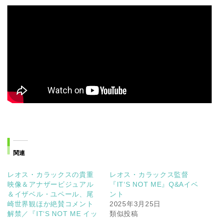
関連
レオス・カラックスの貴重
レオス・カラックス監督
映像＆アナザービジュアル
『ITʻS NOT ME』Q&Aイベ
＆イザベル・ユペール、尾
ント
崎世界観ほか絶賛コメント
2025年3月25日
解禁／『ITʻS NOT ME イッ
類似投稿