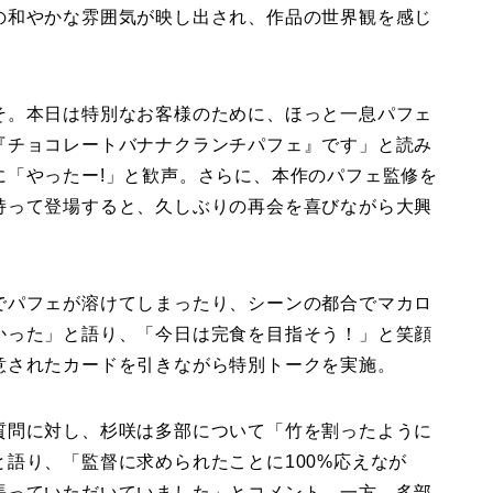
の和やかな雰囲気が映し出され、作品の世界観を感じ
そ。本日は特別なお客様のために、ほっと一息パフェ
『チョコレートバナナクランチパフェ』です」と読み
に「やったー!」と歓声。さらに、本作のパフェ監修を
持って登場すると、久しぶりの再会を喜びながら大興
でパフェが溶けてしまったり、シーンの都合でマカロ
かった」と語り、「今日は完食を目指そう！」と笑顔
意されたカードを引きながら特別トークを実施。
質問に対し、杉咲は多部について「竹を割ったように
語り、「監督に求められたことに100%応えなが
張っていただいていました」とコメント。一方、多部