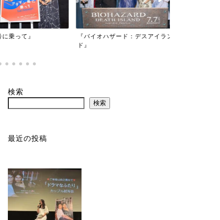
映画『もしか
乗って』
『バイオハザード：デスアイラン
かもしれない
ド』
検索
検索
最近の投稿