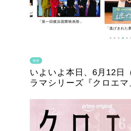
アーフィルム
「第一回横浜国際映画祭」
」
「逃げきれた夢」
映画
いよいよ本日、6月12日（金）
ラマシリーズ『クロエマ