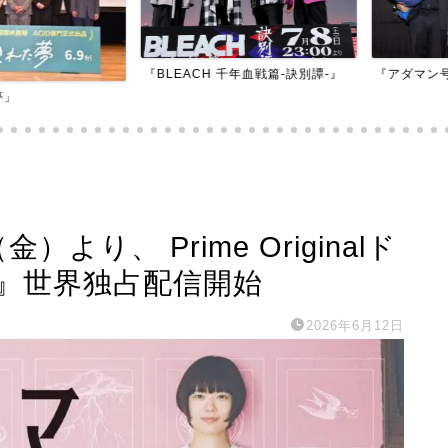
『BLEACH 千年血戦篇-訣別譚-』
『アダマン号に
より、 Prime Originalド
』世界独占配信開始
2026年6月12日