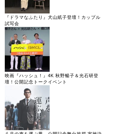
『ドラマなふたり』犬山紙子登壇！カップル
試写会
映画『ハッシュ！』4K 秋野暢子＆光石研登
壇！公開記念トークイベント
八月の声を運ぶ男 公開記念舞台挨拶 実施決