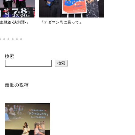
映画『もしか
乗って』
『バイオハザード：デスアイラン
かもしれない
ド』
検索
検索
最近の投稿