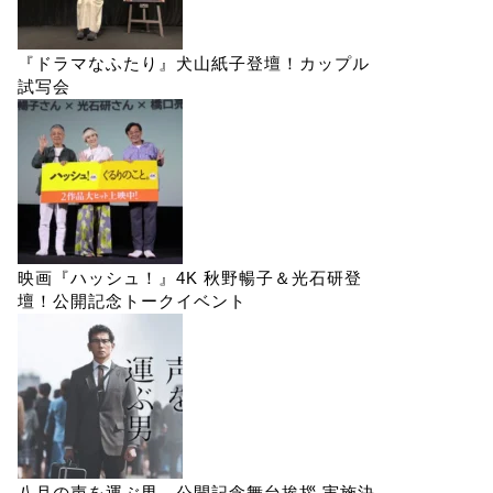
『ドラマなふたり』犬山紙子登壇！カップル
試写会
映画『ハッシュ！』4K 秋野暢子＆光石研登
壇！公開記念トークイベント
八月の声を運ぶ男 公開記念舞台挨拶 実施決