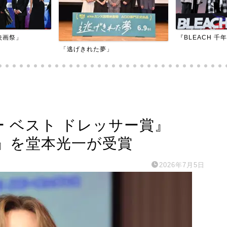
『BLEACH 千年血戦篇-訣別譚-』
『アダマン号に
ー ベスト ドレッサー賞』
』を堂本光一が受賞
2026年7月5日