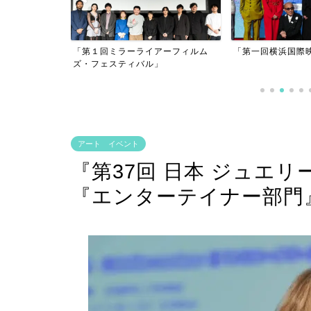
アーフィルム
「第一回横浜国際映画祭」
」
「逃げきれた夢」
アート イベント
『第37回 日本 ジュエリ
『エンターテイナー部門