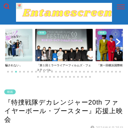
映画
映画
には騙されない」
「第１回ミラーライアーフィルムズ・フェ
「第一回横浜国際映画
スティバル」
映画
『特捜戦隊デカレンジャー20th ファ
イヤーボール・ブースター』応援上映
会
2024年6月25日