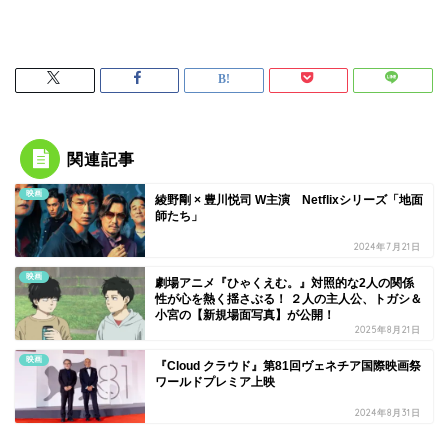
関連記事
映画
綾野剛 × 豊川悦司 W主演 Netflixシリーズ「地面
師たち」
2024年7月21日
映画
劇場アニメ『ひゃくえむ。』対照的な2人の関係
性が心を熱く揺さぶる！ ２人の主人公、トガシ＆
小宮の【新規場面写真】が公開！
2025年8月21日
映画
『Cloud クラウド』第81回ヴェネチア国際映画祭
ワールドプレミア上映
2024年8月31日