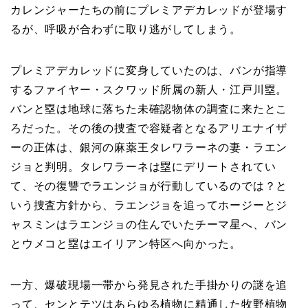
カレンジャーたちの前にプレミアデカレッドが登場す
るが、呼吸が合わずに取り逃がしてしまう。
プレミアデカレッドに変身していたのは、バンが指導
するファイヤー・スクワッド所属の新人・江戸川塁。
バンと塁は地球に落ちた未確認物体の調査に来たとこ
ろだった。その後の捜査で容疑者となるアリエナイザ
ーの正体は、銀河の麻薬王タレワラーネの妻・ラエン
ジョと判明。タレワラーネは塁にデリートされてい
て、その復讐でラエンジョが行動しているのでは？と
いう捜査方針から、ラエンジョを追ってホージーとジ
ャスミンはラエンジョの住んでいたチーマ星へ、バン
とウメコと塁はエイリアン特区へ向かった。
一方、爆破現場一帯から発見された手掛かりの謎を追
って、センとテツはあらゆる植物に精通した牧野植物