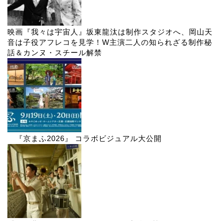
映画『我々は宇宙人』坂東龍汰は制作スタジオへ、岡山天
音は子役アフレコを見学！W主演二人の知られざる制作秘
話＆カンヌ・スチール解禁
『京まふ2026』 コラボビジュアル大公開