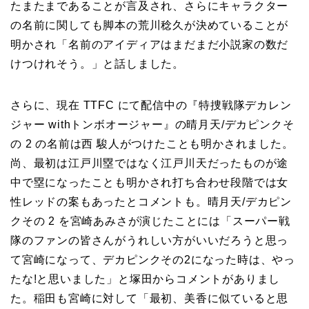
たまたまであることが言及され、さらにキャラクター
の名前に関しても脚本の荒川稔久が決めていることが
明かされ「名前のアイディアはまだまだ小説家の数だ
けつけれそう。」と話しました。
さらに、現在 TTFC にて配信中の『特捜戦隊デカレン
ジャー withトンボオージャー』の晴月天/デカピンクそ
の 2 の名前は西 駿人がつけたことも明かされました。
尚、最初は江戸川塁ではなく江戸川天だったものが途
中で塁になったことも明かされ打ち合わせ段階では女
性レッドの案もあったとコメントも。晴月天/デカピン
クその 2 を宮崎あみさが演じたことには「スーパー戦
隊のファンの皆さんがうれしい方がいいだろうと思っ
て宮崎になって、デカピンクその2になった時は、やっ
たな!と思いました」と塚田からコメントがありまし
た。稲田も宮崎に対して「最初、美香に似ていると思