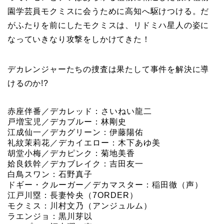
園学芸員モクミスに会うために高知へ駆けつける。だ
がふたりを前にしたモクミスは、リドミハ星人の姿に
なっていきなり攻撃をしかけてきた！
デカレンジャーたちの捜査は果たして事件を解決に導
けるのか!?
赤座伴番／デカレッド：さいねい龍二
戸増宝児／デカブルー：林剛史
江成仙一／デカグリーン：伊藤陽佑
礼紋茉莉花／デカイエロー：木下あゆ美
胡堂小梅／デカピンク：菊地美香
姶良鉄幹／デカブレイク：吉田友一
白鳥スワン：石野真子
ドギー・クルーガー／デカマスター：稲田徹（声）
江戸川塁：長妻怜央（7ORDER）
モクミス：川村文乃（アンジュルム）
ラエンジョ：黒川芽以