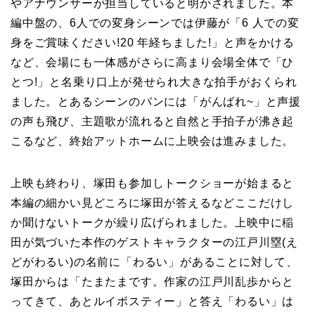
やアナウンサーが担当していると明かされました。本
編中盤の、6人での変身シーンでは伊藤が「6 人での変
身をご賞味ください!20 年経ちました!」と声をかける
など、会場にも一体感がさらに高まり会場全体で「ひ
とつ!」と名乗り口上が発せられ大きな拍手がおくられ
ました。とあるシーンのバンには「がんばれ~」と声援
の声も飛び、主題歌が流れると自然と手拍子が沸き起
こるなど、終始アットホームに上映会は進みました。
上映も終わり、塚田も参加しトークショーが始まると
本編の細かい見どころに塚田が答えるなどここだけし
か聞けないトークが繰り広げられました。上映中に稲
田が気づいた本作のゲストキャラクターの江戸川塁(え
どがわるい)の名前に「わるい」があることに対して、
塚田からは「たまたまです。作家の江戸川乱歩からと
ってきて、あとルイボスティー」と答え「わるい」は