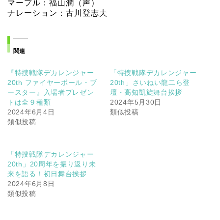
マープル：福山潤（声）
ナレーション：古川登志夫
関連
『特捜戦隊デカレンジャー
「特捜戦隊デカレンジャー
20th ファイヤーボール・ブ
20th」さいねい龍二ら登
ースター』入場者プレゼン
壇・高知凱旋舞台挨拶
トは全９種類
2024年5月30日
2024年6月4日
類似投稿
類似投稿
「特捜戦隊デカレンジャー
20th」20周年を振り返り未
来を語る！初日舞台挨拶
2024年6月8日
類似投稿