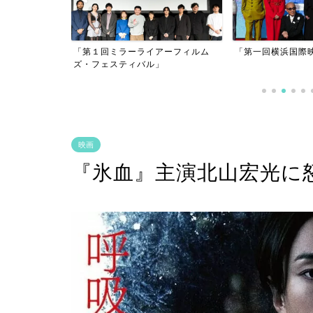
アーフィルム
「第一回横浜国際映画祭」
」
「逃げきれた夢」
映画
『氷血』主演北山宏光に