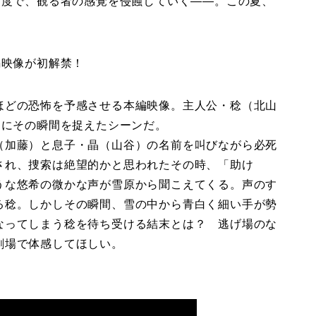
速度で、観る者の感覚を侵蝕していく――。この夏、
編映像が初解禁！
どの恐怖を予感させる本編映像。主人公・稔（北山
さにその瞬間を捉えたシーンだ。
（加藤）と息子・晶（山谷）の名前を叫びながら必死
され、捜索は絶望的かと思われたその時、「助け
うな悠希の微かな声が雪原から聞こえてくる。声のす
る稔。しかしその瞬間、雪の中から青白く細い手が勢
なってしまう稔を待ち受ける結末とは？ 逃げ場のな
劇場で体感してほしい。