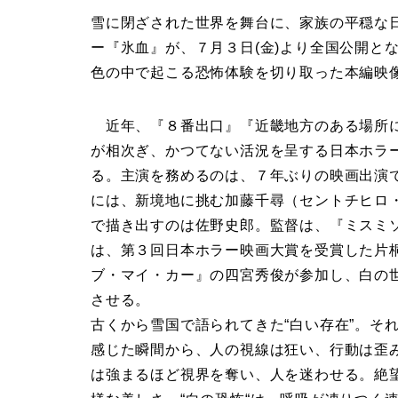
雪に閉ざされた世界を舞台に、家族の平穏な日
ー『氷血』が、７月３日(金)より全国公開と
色の中で起こる恐怖体験を切り取った本編映
近年、『８番出口』『近畿地方のある場所に
が相次ぎ、かつてない活況を呈する日本ホラ
る。主演を務めるのは、７年ぶりの映画出演
には、新境地に挑む加藤千尋（セントチヒロ
で描き出すのは佐野史郎。監督は、『ミスミ
は、第３回日本ホラー映画大賞を受賞した片
ブ・マイ・カー』の四宮秀俊が参加し、白の
させる。
古くから雪国で語られてきた“白い存在”。そ
感じた瞬間から、人の視線は狂い、行動は歪
は強まるほど視界を奪い、人を迷わせる。絶