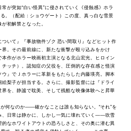
常が突如“白い怪異”に侵されていく《侵蝕感》ホラ
なる。（配給：ショウゲート）この度、真っ白な雪景
像が初解禁となった。
ついて』『事故物件ゾク 恐い間取り』などヒット作
ー界。その最前線に、新たな衝撃が殴り込みをかけ
で本作がホラー映画初主演となる北山宏光。ヒロイン
・チッチ）。認知症の父役を、圧倒的な存在感と怪演
ソウ』でＪホラーに革新をもたらした内藤瑛亮。脚本
桐絵梨子が担当する。さらに、撮影監督には『ドライ
世界を、静謐で耽美、そして残酷な映像体験へと昇華
れが何なのか――確かなことは誰も知らない。“それ”を
み、日常は静かに、しかし一気に壊れていく――吹雪
望的なホワイトアウトの恐ろしさと、その奥に潜む異