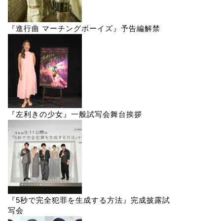
『進行曲 マーチングボーイズ』予告編解禁
『左利きの少女』一般試写会舞台挨拶
『5秒で完全犯罪を生成する方法』完成披露試
写会