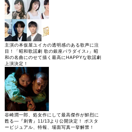
主演の本仮屋ユイカの透明感のある歌声に注
目！「昭和歌謡劇 歌の銀座パラダイス♪」昭
和の名曲にのせて描く最高にHAPPYな歌謡劇
上演決定！
谷崎潤一郎、処女作にして最高傑作が鮮烈に
甦る―『刺青』11/13より公開決定！ ポスタ
ービジュアル、特報、場面写真一挙解禁！