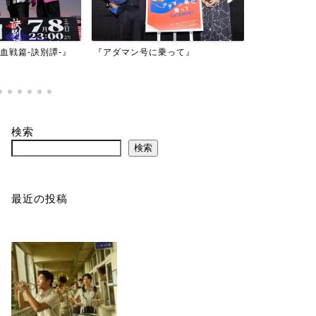
映画『もしか
乗って』
『バイオハザード：デスアイラン
かもしれない
ド』
検索
検索
最近の投稿