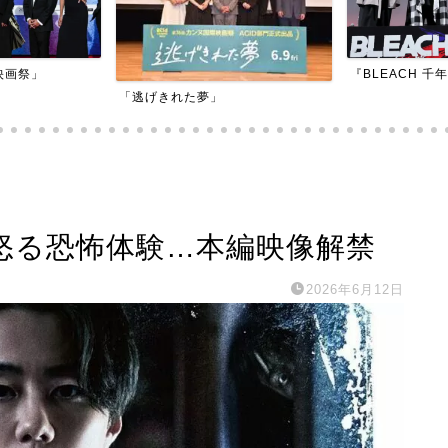
『BLEACH 千年血戦篇-訣別譚-』
『アダマン号に
怒る恐怖体験…本編映像解禁
2026年6月12日