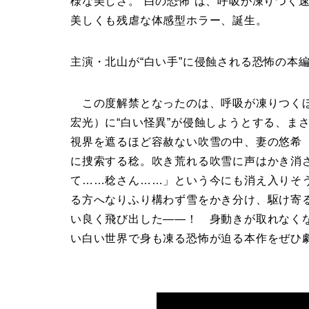
様な美しさ。“白の恐怖“は、呼吸が凍りつく
美しくも残虐な体感型ホラー、誕生。
主演・北山が“白い手”に侵蝕される恐怖の本
この度解禁となったのは、呼吸が凍りつくほ
宏光）に“白い怪異”が侵蝕しようとする、ま
視界を遮るほど容赦ない吹雪の中、妻の悠希
に捜索する稔。吹き荒れる吹雪に声はかき消
て……稔さん……」という今にも消え入りそ
る方へなりふり構わず雪をかき分け、駆け寄
い良く飛び出した――！ 身動きが取れなく
い白い世界で身も凍る恐怖が迫る本作をぜひ