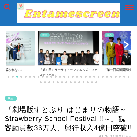
映画
映画
には騙されない」
「第１回ミラーライアーフィルムズ・フェ
「第一回横浜国際映画
スティバル」
映画
『劇場版すとぷり はじまりの物語～
Strawberry School Festival!!!～』観
客動員数36万人、興行収入4億円突破‼
2024年8月5日