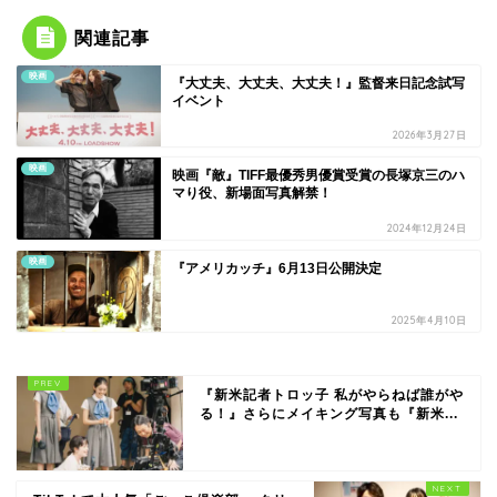
関連記事
映画
『大丈夫、大丈夫、大丈夫！』監督来日記念試写
イベント
2026年3月27日
映画
映画『敵』TIFF最優秀男優賞受賞の長塚京三のハ
マり役、新場面写真解禁！
2024年12月24日
映画
『アメリカッチ』6月13日公開決定
2025年4月10日
『新米記者トロッ子 私がやらねば誰がや
る！』さらにメイキング写真も『新米...