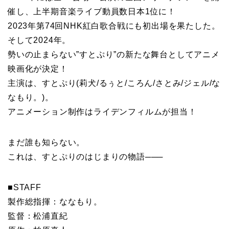
催し、上半期音楽ライブ動員数日本1位に！
2023年第74回NHK紅白歌合戦にも初出場を果たした。
そして2024年。
勢いの止まらない”すとぷり”の新たな舞台としてアニメ
映画化が決定！
主演は、すとぷり(莉犬/るぅと/ころん/さとみ/ジェル/な
なもり。)。
アニメーション制作はライデンフィルムが担当！
まだ誰も知らない。
これは、すとぷりのはじまりの物語───
■STAFF
製作総指揮：ななもり。
監督：松浦直紀