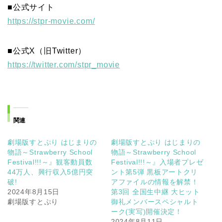
■公式サイト
https://stpr-movie.com/
■公式X（旧Twitter）
https://twitter.com/stpr_movie
関連
劇場版すとぷり はじまりの
劇場版すとぷり はじまりの
物語～Strawberry School
物語～Strawberry School
Festival!!!～』観客動員数
Festival!!!～』入場者プレゼ
44万人、興行収入5億円突
ント第5弾 黒板アートクリ
破!
アファイルの情報を解禁！
2024年8月15日
第3回 全国生中継 大ヒット
劇場版すとぷり
御礼メンバースペシャルト
ーク(実写)開催決定！
2024年8月11日