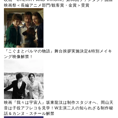
映画祭＜長編アニメ部門/観客賞・金賞＞受賞
『こぐまとパルマの物語』舞台挨拶実施決定&特別メイキ
ング映像解禁！
映画『我々は宇宙人』坂東龍汰は制作スタジオへ、岡山天
音は子役アフレコを見学！W主演二人の知られざる制作秘
話＆カンヌ・スチール解禁