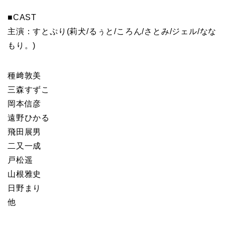
■CAST
主演：すとぷり(莉犬/るぅと/ころん/さとみ/ジェル/なな
もり。)
種﨑敦美
三森すずこ
岡本信彦
遠野ひかる
飛田展男
二又一成
戸松遥
山根雅史
日野まり
他