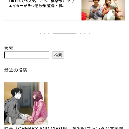
TikTokで大人気「ごっこ倶楽部」 クリ
エイターが放つ意欲作 監督・脚...
検索
検索
最近の投稿
映画『CHERRY AND VIRGIN』第30回ファンタジア国際