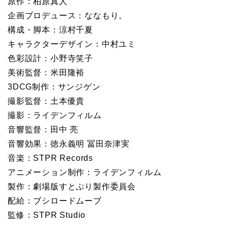
原作：柏原真人
企画プロデュース：ななもり。
構成・脚本：涼村千夏
キャラクターデザイン：中村ユミ
色彩設計：小野寺笑子
美術監督：米田隆裕
3DCG制作：サンジゲン
撮影監督：土本優貴
撮影：ライデンフィルム
音響監督：田中 亮
音響効果：徳永義明 冨田奈津実
音楽：STPR Records
アニメーション制作：ライデンフィルム
製作：劇場版すとぷり製作委員会
配給：ブシロードムーブ
監修：STPR Studio