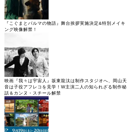
『こぐまとパルマの物語』舞台挨拶実施決定&特別メイキ
ング映像解禁！
映画『我々は宇宙人』坂東龍汰は制作スタジオへ、岡山天
音は子役アフレコを見学！W主演二人の知られざる制作秘
話＆カンヌ・スチール解禁