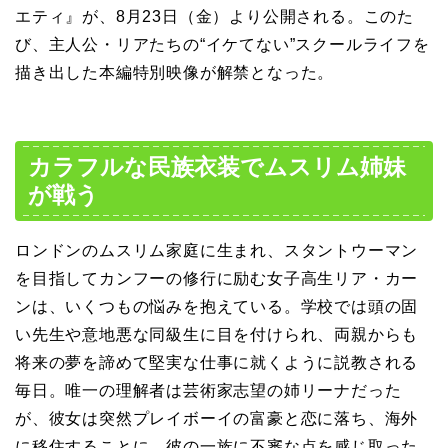
エティ』が、8月23日（金）より公開される。このた
び、主人公・リアたちの“イケてない”スクールライフを
描き出した本編特別映像が解禁となった。
カラフルな民族衣装でムスリム姉妹
が戦う
ロンドンのムスリム家庭に生まれ、スタントウーマン
を目指してカンフーの修行に励む女子高生リア・カー
ンは、いくつもの悩みを抱えている。学校では頭の固
い先生や意地悪な同級生に目を付けられ、両親からも
将来の夢を諦めて堅実な仕事に就くように説教される
毎日。唯一の理解者は芸術家志望の姉リーナだった
が、彼女は突然プレイボーイの富豪と恋に落ち、海外
に移住することに。彼の一族に不審な点を感じ取った