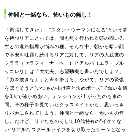
仲間と一緒なら、怖いもの無し！
「緊張してきた」—“スタントウーマンになる”という夢
を持つリアにとっては、間も無く行われる頭の固い先
生との進路指導が悩みの種。そんな中、朝から暗い顔
で不安を吐露し続けるリアに対して、リアの大親友の
クララ（セラフィーナ・ベー）とアルバ（エラ・ブル
ッコレリ）は「大丈夫、志望動機も書いたでしょ？」
「力を抜きなよ」と声を掛ける。やがて、リアの緊張
をほぐそうと“いつもの掛け声と決めポーズ”で熱い友情
を3人で確かめあい、テンションが上がったのも束の
間、その様子を見ていたクラスメイトから、思いっき
りバカにされてしまう。仲間と一緒なら、怖いもの無
し。だけど、リアたちのそして10代特有の“イケてな
い”リアルなスクールライフを切り取ったシーンとなっ