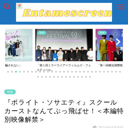
映画
映画
には騙されない」
「第１回ミラーライアーフィルムズ・フェ
「第一回横浜国際映画
スティバル」
映画
『ポライト・ソサエティ』スクール
カーストなんてぶっ飛ばせ！＜本編特
別映像解禁＞
2024年8月9日