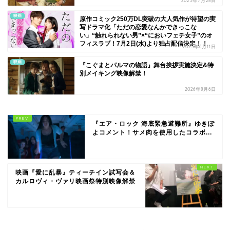
2025年7月28日
映画
原作コミック250万DL突破の大人気作が待望の実
写ドラマ化「ただの恋愛なんかできっこな
い」“触れられない男”×“においフェチ女子”のオ
フィスラブ！7月2日(水)より独占配信決定！！
2025年6月11日
映画
『こぐまとパルマの物語』舞台挨拶実施決定&特
別メイキング映像解禁！
2026年8月6日
『エア・ロック 海底緊急避難所』ゆきぽ
よコメント！サメ肉を使用したコラボ...
映画『愛に乱暴』ティーチイン試写会＆
カルロヴィ・ヴァリ映画祭特別映像解禁