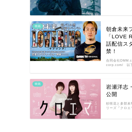
映画
朝倉未来
「LOVE 
話配信ス
禁！
合同会社DMM.c
corp.com/
映画
岩瀬洋志
公開
杉咲花と多部未華
リーズ『クロエ