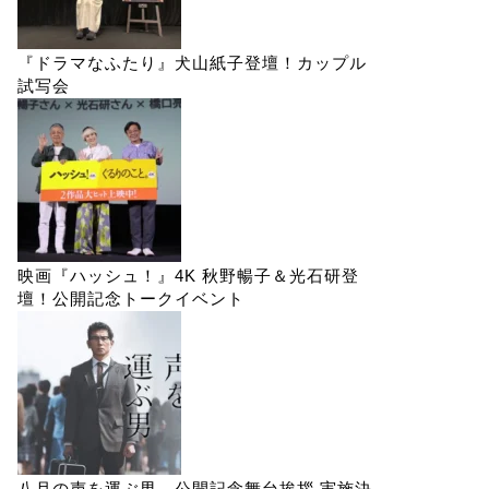
『ドラマなふたり』犬山紙子登壇！カップル
試写会
映画『ハッシュ！』4K 秋野暢子＆光石研登
壇！公開記念トークイベント
八月の声を運ぶ男 公開記念舞台挨拶 実施決