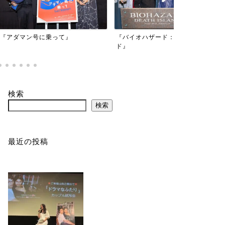
映画『もしか
乗って』
『バイオハザード：デスアイラン
かもしれない
ド』
検索
検索
最近の投稿