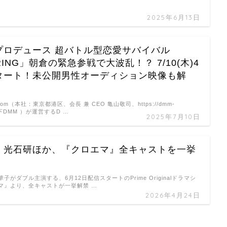
2025年6月13日
プロデュース 超バトル型恋愛サバイバル
RING」朝倉の緊急参戦で大波乱！？ 7/10(木)4
タート！未公開男性オーディション映像も解
om（本社：東京都港区、会長 兼 CEO 亀山敬司、https://dmm-
 以下DMM ）が運営するD …
2025年7月10日
・光石研ほか、『クロエマ』全キャストを一挙
子がダブル主演する、6月12日配信スタートのPrime Originalドラマシ
マ』より、全キャストが一挙解禁 …
2026年4月24日