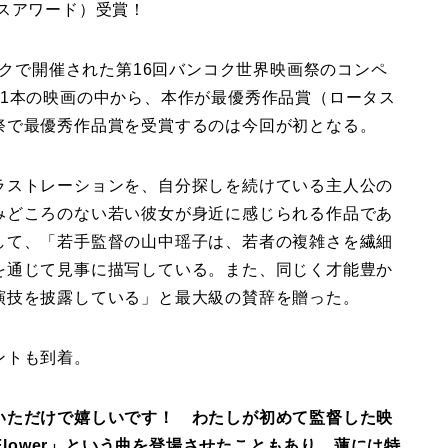
スアワード）受賞！
コクで開催された第16回バンコク世界映画祭のコンペ
21本の映画の中から、本作が最優秀作品賞（ロータス
祭で最優秀作品賞を受賞するのは今回が初となる。
ラストレーションを、自分探しを続けている主人公の
みどころのない若い彼女が身近に感じられる作品であ
して、「若手監督の山中瑶子は、若者の複雑さを繊細
を通じて見事に描写している。また、同じく才能豊か
演技を披露している」と最大級の賛辞を贈った。
ントも到着。
ただけで嬉しいです！ わたしが初めて監督した映
Flower」という曲を登場させたこともあり、蓮には特