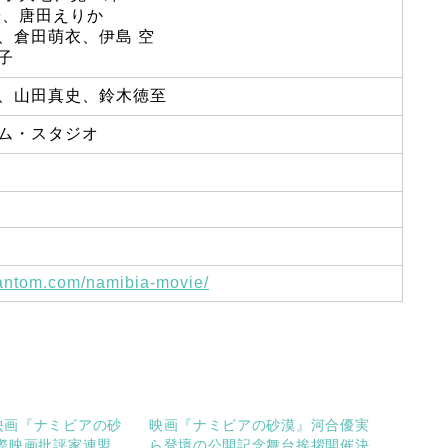
歩、唐田えりか
、倉田萌衣、伊島 空
子
、山田真史、鈴木徳至
ム・スタジオ
hantom.com/namibia-movie/
映画『ナミビアの砂
映画『ナミビアの砂漠』河合優実
際映画批評家連盟
ら登壇の公開記念舞台挨拶開催決