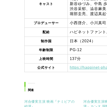
新谷ゆづみ、中島 
キャスト
渋谷采郁、澁谷麻美
堀部圭亮、渡辺真起
小西啓介、小川真司
プロデューサー
ハピネットファント
配給
日本（2024）
制作国
PG-12
年齢制限
137分
上映時間
https://happinet-p
公式サイト
関連
河合優実主演 映画『ナミビアの
河合優実主演
砂漠』
漠』カンヌ 国