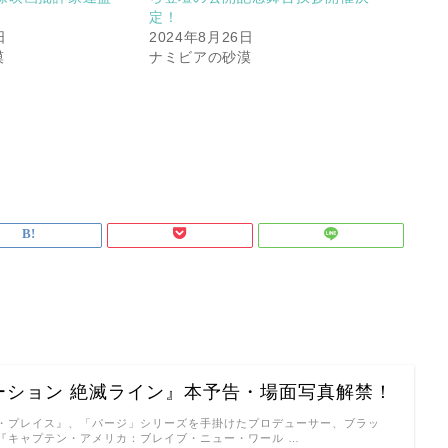
定！
日
2024年8月26日
漠
ナミビアの砂漠
ーション 絶滅ライン』本予告・場面写真解禁！
・プレイス』、「パージ」シリーズを手掛けたプロデューサー、ブラッ
『キャプテン・アメリカ：ブレイブ・ニュー・ワール …