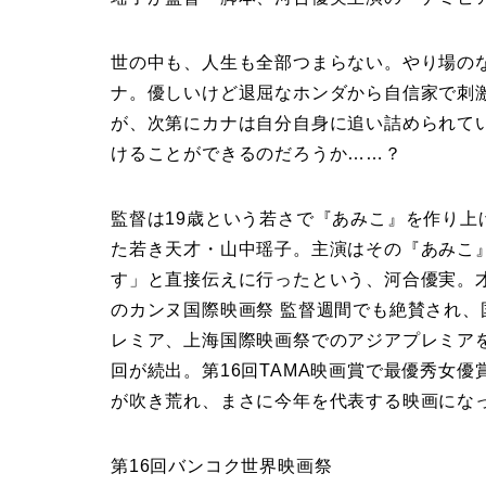
世の中も、人生も全部つまらない。やり場の
ナ。優しいけど退屈なホンダから自信家で刺
が、次第にカナは自分自身に追い詰められて
けることができるのだろうか……？
監督は19歳という若さで『あみこ』を作り
た若き天才・山中瑶子。主演はその『あみこ
す」と直接伝えに行ったという、河合優実。
のカンヌ国際映画祭 監督週間でも絶賛され
レミア、上海国際映画祭でのアジアプレミア
回が続出。第16回TAMA映画賞で最優秀女
が吹き荒れ、まさに今年を代表する映画にな
第16回バンコク世界映画祭