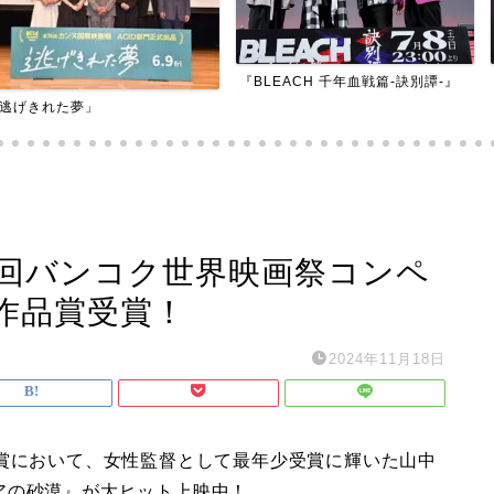
『BLEACH 千年血戦篇-訣別譚-』
『アダマン号に
6回バンコク世界映画祭コンペ
作品賞受賞！
2024年11月18日
盟賞において、女性監督として最年少受賞に輝いた山中
アの砂漠』が大ヒット上映中！