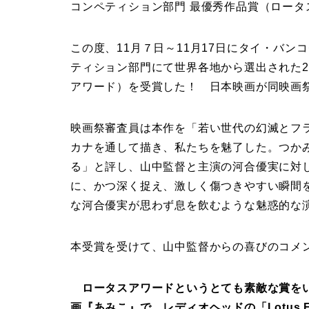
コンペティション部門 最優秀作品賞（ロータ
この度、11月７日～11月17日にタイ・バン
ティション部門にて世界各地から選出された
アワード）を受賞した！ 日本映画が同映画
映画祭審査員は本作を「若い世代の幻滅とフ
カナを通して描き、私たちを魅了した。つか
る」と評し、山中監督と主演の河合優実に対
に、かつ深く捉え、激しく傷つきやすい瞬間
な河合優実が思わず息を飲むような魅惑的な
本受賞を受けて、山中監督からの喜びのコメ
ロータスアワードというとても素敵な賞をい
画『あみこ』で、レディオヘッドの「Lotus 