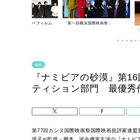
アーフィルム
「第一回横浜国際映画祭」
」
「逃げきれた夢」
映画
『ナミビアの砂漠』第1
ティション部門 最優秀
第77回カンヌ国際映画祭国際映画批評家連
瑶子が監督・脚本、河合優実主演の『ナミビ