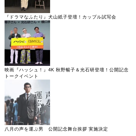
『ドラマなふたり』犬山紙子登壇！カップル試写会
映画『ハッシュ！』4K 秋野暢子＆光石研登壇！公開記念
トークイベント
八月の声を運ぶ男 公開記念舞台挨拶 実施決定