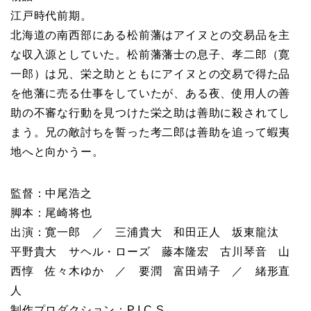
江戸時代前期。
北海道の南西部にある松前藩はアイヌとの交易品を主
な収入源としていた。松前藩藩士の息子、孝二郎（寛
一郎）は兄、栄之助とともにアイヌとの交易で得た品
を他藩に売る仕事をしていたが、ある夜、使用人の善
助の不審な行動を見つけた栄之助は善助に殺されてし
まう。兄の敵討ちを誓った考二郎は善助を追って蝦夷
地へと向かうー。
監督：中尾浩之
脚本：尾崎将也
出演：寛一郎 ／ 三浦貴大 和田正人 坂東龍汰
平野貴大 サヘル・ローズ 藤本隆宏 古川琴音 山
西惇 佐々木ゆか ／ 要潤 富田靖子 ／ 緒形直
人
制作プロダクション：P.I.C.S.