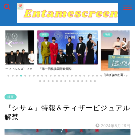
映画
映画
イアーフィルムズ・フェ
「第一回横浜国際映画祭」
「逃げきれた夢」
映画
『シサㇺ』特報＆ティザービジュアル
解禁
2024年5月28日