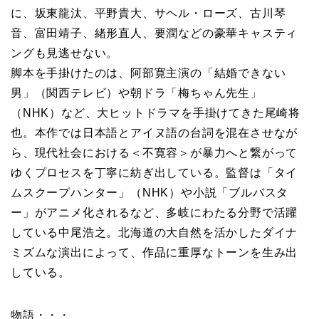
に、坂東龍汰、平野貴大、サヘル・ローズ、古川琴
音、富田靖子、緒形直人、要潤などの豪華キャスティ
ングも見逃せない。
脚本を手掛けたのは、阿部寛主演の「結婚できない
男」（関西テレビ）や朝ドラ「梅ちゃん先生」
（NHK）など、大ヒットドラマを手掛けてきた尾崎将
也。本作では日本語とアイヌ語の台詞を混在させなが
ら、現代社会における＜不寛容＞が暴力へと繋がって
ゆくプロセスを丁寧に紡ぎ出している。監督は「タイ
ムスクープハンター」（NHK）や小説「ブルバスタ
ー」がアニメ化されるなど、多岐にわたる分野で活躍
している中尾浩之。北海道の大自然を活かしたダイナ
ミズムな演出によって、作品に重厚なトーンを生み出
している。
物語・・・