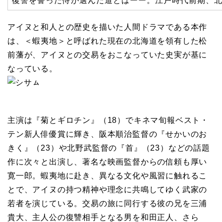
復讐を誓った侍が選んだ道とはーー。江戸時代前期、
アイヌと和人との歴史を描いた人間ドラマである本作
は、＜蝦夷地＞と呼ばれた現在の北海道を領有した松
前藩が、アイヌとの交易をおこなっていた史実が基に
なっている。
主演は『菊とギロチン』（18）でキネマ旬報ベスト・
テン新人俳優賞に輝き、阪本順治監督の『せかいのお
きく』（23）や北野武監督の『首』（23）などの話題
作に次々と出演し、著名な映画監督からの信頼も厚い
寛一郎。蝦夷地に赴き、異なる文化や風習に触れるこ
とで、アイヌの持つ精神や理念に共鳴してゆく武家の
若者を演じている。交易の旅に同行する彼の兄を三浦
貴大、主人公の復讐相手となる男を和田正人、さら