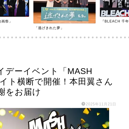
『BLEACH 千年血戦篇-訣別譚-』
『アダマン
夢」
イデーイベント「MASH
19サイト横断で開催！本田翼さん
謝をお届け
2025年11月21日