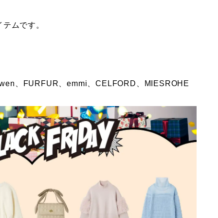
イテムです。
a Owen、FURFUR、emmi、CELFORD、MIESROHE