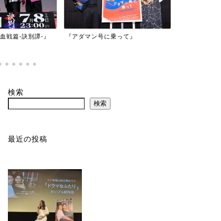
映画『も
号に乗って』
『バイオハザード：デスアイラン
かもしれ
ド』
検索
検索
最近の投稿