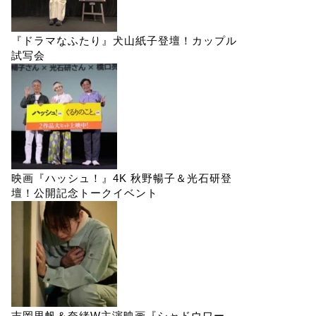
『ドラマなふたり』犬山紙子登壇！カップル
試写会
映画『ハッシュ！』4K 秋野暢子＆光石研登
壇！公開記念トークイベント
吉岡里帆＆奈緒W主演映画『シャドウワー