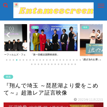
映画
映画
イアーフィルムズ・フェ
「第一回横浜国際映画祭」
「逃げきれた夢」
映画
『翔んで埼玉 ～琵琶湖より愛をこめ
て～』超激レア証言映像
2023年11月22日