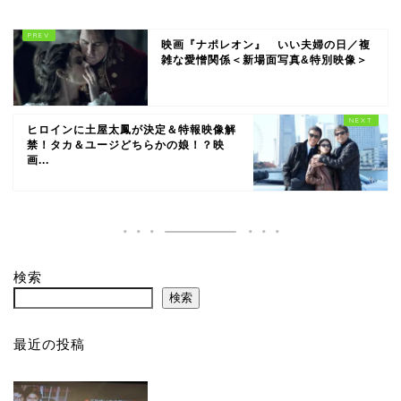
映画『ナポレオン』 いい夫婦の日／複
雑な愛憎関係＜新場面写真&特別映像＞
ヒロインに土屋太鳳が決定＆特報映像解
禁！タカ＆ユージどちらかの娘！？映
画...
検索
検索
最近の投稿