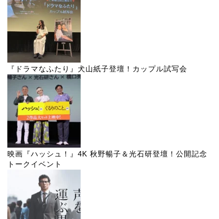
『ドラマなふたり』犬山紙子登壇！カップル試写会
映画『ハッシュ！』4K 秋野暢子＆光石研登壇！公開記念
トークイベント