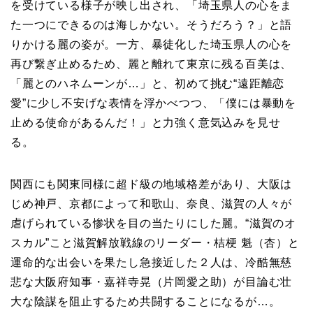
を受けている様子が映し出され、「埼玉県人の心をま
た一つにできるのは海しかない。そうだろう？」と語
りかける麗の姿が。一方、暴徒化した埼玉県人の心を
再び繋ぎ止めるため、麗と離れて東京に残る百美は、
「麗とのハネムーンが…」と、初めて挑む“遠距離恋
愛”に少し不安げな表情を浮かべつつ、「僕には暴動を
止める使命があるんだ！」と力強く意気込みを見せ
る。
関西にも関東同様に超ド級の地域格差があり、大阪は
じめ神戸、京都によって和歌山、奈良、滋賀の人々が
虐げられている惨状を目の当たりにした麗。“滋賀のオ
スカル”こと滋賀解放戦線のリーダー・桔梗 魁（杏）と
運命的な出会いを果たし急接近した２人は、冷酷無慈
悲な大阪府知事・嘉祥寺晃（片岡愛之助）が目論む壮
大な陰謀を阻止するため共闘することになるが…。