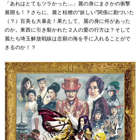
「あれはとてもツラかった…」麗の身にまさかの衝撃
展開も！？さらに、麗と桔梗の“妖しい”関係に勘づいた
（？）百美も大暴走！果たして、麗の身に何があった
のか。東西に引き裂かれた２人の愛の行方は？そして
麗たち埼玉解放戦線は念願の海を手に入れることがで
きるのか！？