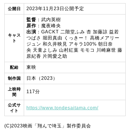
2023年11月23日公開予定
公開日
監督
：武内英樹
原作
：魔夜峰央
出演
：GACKT 二階堂ふみ 杏 加藤諒 益若
キャス
つばさ 堀田真由 くっきー！ 高橋メアリー
ト
ジュン 和久井映見 アキラ100% 朝日奈
央 天童よしみ 山村紅葉 モモコ 川崎麻世 藤
原紀香 片岡愛之助
東映
配給
日本（2023）
制作国
上映時
117分
間
公式サ
https://www.tondesaitama.com/
イト
(C)2023映画「翔んで埼玉」製作委員会