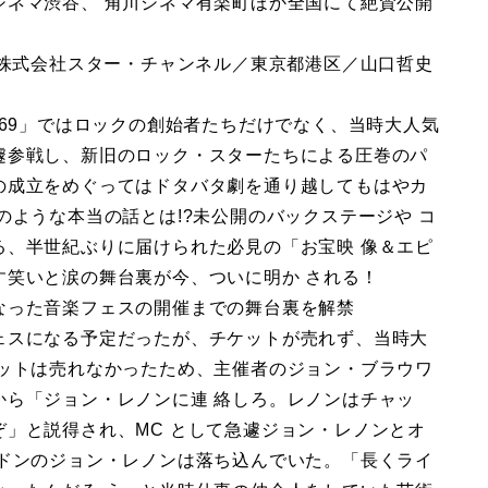
シネマ渋谷、 角川シネマ有楽町ほか全国にて絶賛公開
（運営：株式会社スター・チャンネル／東京都港区／⼭⼝哲史
969」ではロックの創始者たちだけでなく、当時大人気
遽参戦し、新旧のロック・スターたちによる圧巻のパ
の成立をめぐってはドタバタ劇を通り越してもはやカ
のような本当の話とは!?未公開のバックステージや コ
る、半世紀ぶりに届けられた必見の「お宝映 像＆エピ
す笑いと涙の舞台裏が今、ついに明か される！
なった音楽フェスの開催までの舞台裏を解禁
ェスになる予定だったが、チケットが売れず、当時大
ケットは売れなかったため、主催者のジョン・ブラウワ
から「ジョン・レノンに連 絡しろ。レノンはチャッ
」と説得され、MC として急遽ジョン・レノンとオ
ンドンのジョン・レノンは落ち込んでいた。「⻑くライ