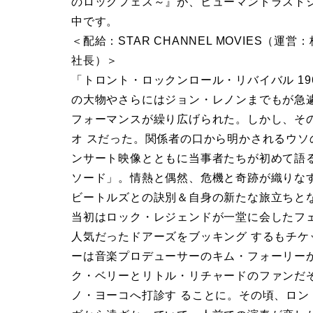
のロックフェス～』が、ヒューマントラスト
中です。
＜配給：STAR CHANNEL MOVIES
社⻑）＞
「トロント・ロックンロール・リバイバル 1
の大物やさらにはジョン・レノンまでもが急
フォーマンスが繰り広げられた。しかし、そ
オ スだった。関係者の⼝から明かされるウソ
ンサート映像とともに当事者たちが初めて語
ソード」。情熱と偶然、危機と奇跡が織りな
ビートルズとの訣別＆自身の新たな旅立ちと
当初はロック・レジェンドが一堂に会したフ
人気だったドアーズをブッキング するもチ
ーは音楽プロデューサーのキム・フォーリー
ク・ベリーとリトル・リチャードのファンだぞ
ノ・ヨーコへ打診す ることに。その頃、ロ