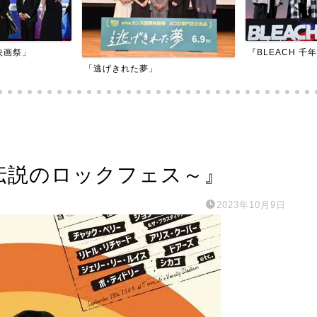
『BLEACH 千年血戦篇-訣別譚-』
『アダマン号に
～伝説のロックフェス～』
2023年10月9日