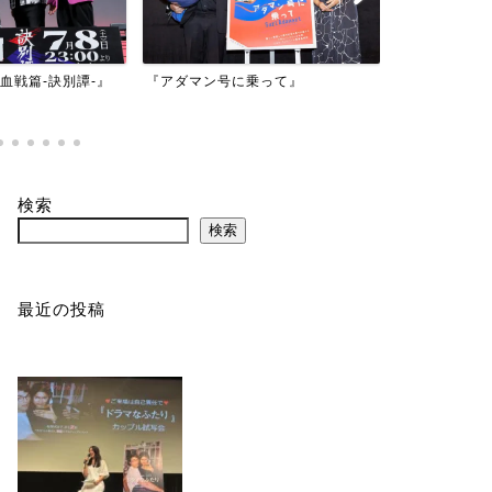
映画『もしか
乗って』
『バイオハザード：デスアイラン
かもしれない
ド』
検索
検索
最近の投稿