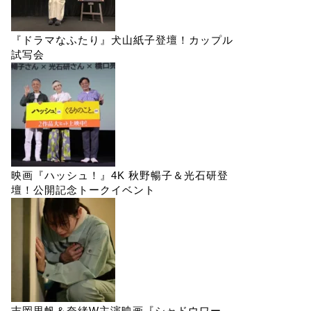
『ドラマなふたり』犬山紙子登壇！カップル
試写会
映画『ハッシュ！』4K 秋野暢子＆光石研登
壇！公開記念トークイベント
吉岡里帆＆奈緒W主演映画『シャドウワー