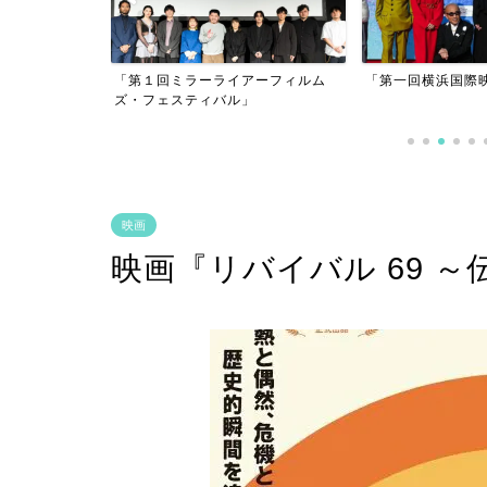
アーフィルム
「第一回横浜国際映画祭」
」
「逃げきれた夢」
映画
映画『リバイバル 69 