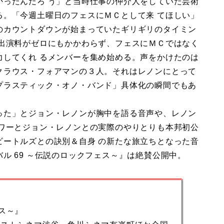
かったんだろ う」と当時仕事の仲介人をしていた芸術
る。「今週土曜日のフェスにＭＣとして来 てほしい」
のカウントダウンが始まっていたギリギリのタイミン
、出演料がゼロにもかかわらず、フェスにＭＣではなく
力してくれ るメンバーを集め始める。声をかけたのは
クラウス・フォアマンの３人。それはレノンにとって
プラスティック・オノ・バンド」具体化の瞬間でもあ
った」とジョン・レノンが胸中を語る音声や、レノン
ウワーとジョン・レノンとの実際のやりとりも本邦初公
ビートルズとの訣別＆自身 の新たな旅立ちとなった音
ル 69 ～伝説のロックフェス～』は絶賛公開中。
ス～』