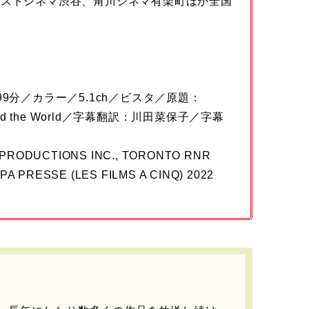
ラストシネマ渋谷、角川シネマ有楽町ほか全国
9分／カラー／5.1ch／ビスタ／原題：
t Rocked the World／字幕翻訳：川田菜保子／字幕
PRODUCTIONS INC., TORONTO RNR
PA PRESSE (LES FILMS A CINQ) 2022
>