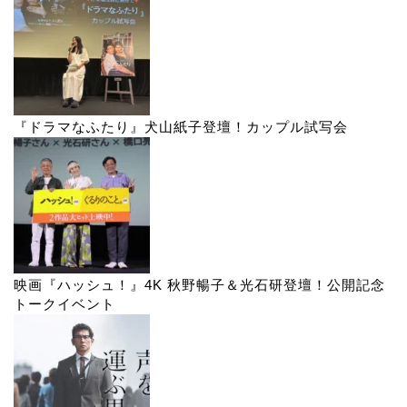
『ドラマなふたり』犬山紙子登壇！カップル試写会
映画『ハッシュ！』4K 秋野暢子＆光石研登壇！公開記念
トークイベント