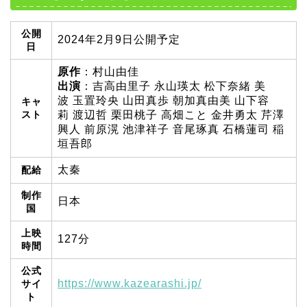
公開
2024年2月9日公開予定
日
原作
：村山由佳
出演
：吉高由里子 永山瑛太 松下奈緒 美
波 玉置玲央 山田真歩 朝加真由美 山下容
キャ
スト
莉 渡辺哲 栗田桃子 高畑こと 金井勇太 芹澤
興人 前原滉 池津祥子 音尾琢真 石橋蓮司 稲
垣吾郎
太秦
配給
制作
日本
国
上映
127分
時間
公式
https://www.kazearashi.jp/
サイ
ト