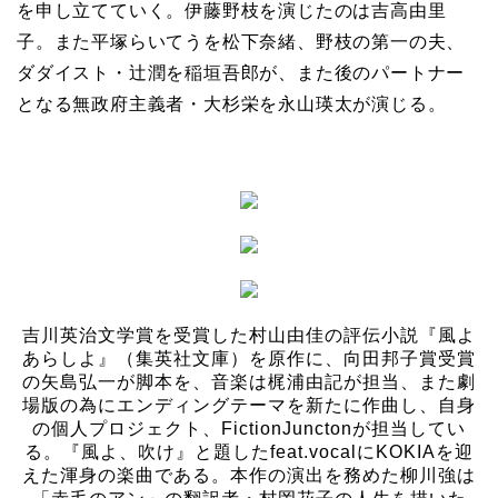
を申し立てていく。伊藤野枝を演じたのは吉高由里
子。また平塚らいてうを松下奈緒、野枝の第一の夫、
ダダイスト・辻潤を稲垣吾郎が、また後のパートナー
となる無政府主義者・大杉栄を永山瑛太が演じる。
吉川英治文学賞を受賞した村山由佳の評伝小説『風よ
あらしよ』（集英社文庫）を原作に、向田邦子賞受賞
の矢島弘一が脚本を、音楽は梶浦由記が担当、また劇
場版の為にエンディングテーマを新たに作曲し、自身
の個人プロジェクト、FictionJunctonが担当してい
る。『風よ、吹け』と題したfeat.vocalにKOKIAを迎
えた渾身の楽曲である。本作の演出を務めた柳川強は