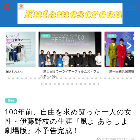
映画
映画
には騙されない」
「第１回ミラーライアーフィルムズ・フェ
「第一回横浜国際映画
スティバル」
映画
100年前、自由を求め闘った一人の女
性・伊藤野枝の生涯『風よ あらしよ
劇場版』本予告完成！
2023年12月14日