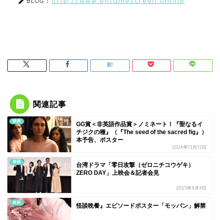
http://www.entamescreen.online
BLOG：
関連記事
映画
GG賞＜非英語作品賞＞ノミネート！『聖なるイ
チジクの種』（『The seed of the sacred fig』）
本予告、ポスター
2024年12月12日
映画
台湾ドラマ「零日攻撃（ゼロニチコウゲキ）
ZERO DAY」上映会＆記者会見
2025年8月9日
映画
怪談晩餐』エピソードポスター「モッパン」解禁