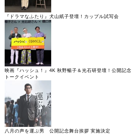
『ドラマなふたり』犬山紙子登壇！カップル試写会
映画『ハッシュ！』4K 秋野暢子＆光石研登壇！公開記念
トークイベント
八月の声を運ぶ男 公開記念舞台挨拶 実施決定