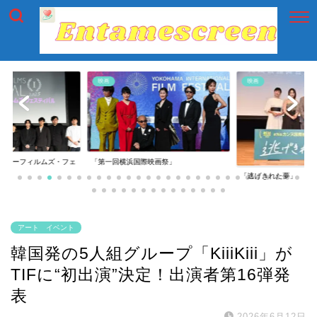
映画
映画
イアーフィルムズ・フェ
「第一回横浜国際映画祭」
「逃げきれた夢」
アート イベント
韓国発の5人組グループ「KiiiKiii」が
TIFに“初出演”決定！出演者第16弾発
表
2026年6月12日