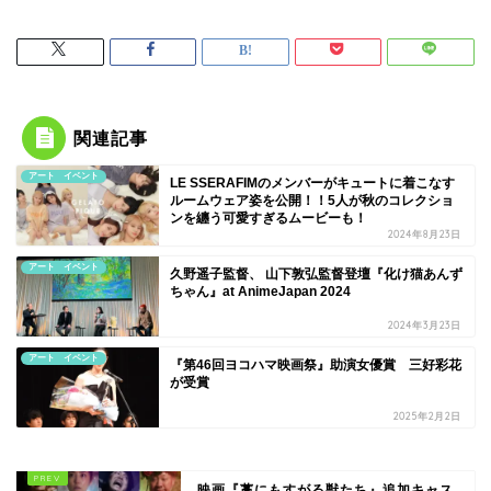
関連記事
アート イベント
LE SSERAFIMのメンバーがキュートに着こなす
ルームウェア姿を公開！！5人が秋のコレクショ
ンを纏う可愛すぎるムービーも！
2024年8月23日
アート イベント
久野遥子監督、 山下敦弘監督登壇『化け猫あんず
ちゃん』at AnimeJapan 2024
2024年3月23日
アート イベント
『第46回ヨコハマ映画祭』助演女優賞 三好彩花
が受賞
2025年2月2日
映画『藁にもすがる獣たち』追加キャス