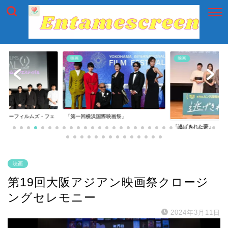
映画
映画
イアーフィルムズ・フェ
「第一回横浜国際映画祭」
「逃げきれた夢」
映画
第19回大阪アジアン映画祭クロージ
ングセレモニー
2024年3月11日