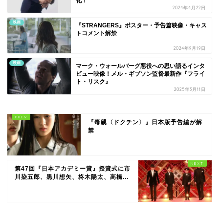
化！
2024年4月22日
映画
『STRANGERS』ポスター・予告篇映像・キャス
トコメント解禁
2024年9月19日
映画
マーク・ウォールバーグ悪役への思い語るインタ
ビュー映像！メル・ギブソン監督最新作『フライ
ト・リスク』
2025年3月11日
『毒親〈ドクチン〉』日本版予告編が解
禁
第47回『日本アカデミー賞』授賞式に市
川染五郎、黒川想矢、柊木陽太、高橋...