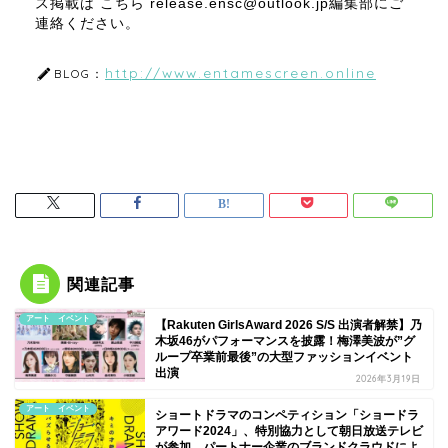
ス掲載は こちら release.ensc@outlook.jp編集部にご
連絡ください。
http://www.entamescreen.online
BLOG：
関連記事
アート イベント
【Rakuten GirlsAward 2026 S/S 出演者解禁】乃
木坂46がパフォーマンスを披露！梅澤美波が”グ
ループ卒業前最後”の大型ファッションイベント
出演
2026年3月19日
アート イベント
ショートドラマのコンペティション「ショードラ
アワード2024」、特別協力として朝日放送テレビ
が参加、パートナー企業のブランドクラウドによ