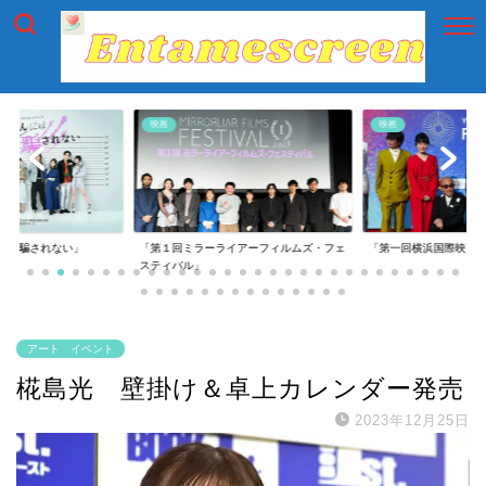
映画
映画
には騙されない」
「第１回ミラーライアーフィルムズ・フェ
「第一回横浜国際映画
スティバル」
アート イベント
椛島光 壁掛け＆卓上カレンダー発売
2023年12月25日