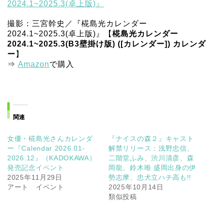
撮影：三宮幹史／『椛島光カレンダー
2024.1~2025.3(卓上版)』【
椛島光カレンダー
2024.1~2025.3(B3壁掛け版) ([カレンダー]) カレンダ
ー
】
⇒
Amazon
で購入
関連
女優・椛島光さんカレンダ
『ナイスの森２』キャスト
ー『Calendar 2026.01-
解禁リリース：浅野忠信、
2026.12』（KADOKAWA）
二階堂ふみ、渋川清彦、森
発売記念イベント
岡龍、鈴木唯 盛岡出身の伊
2025年11月29日
勢志摩、忠犬立ハチ高も!!
アート イベント
2025年10月14日
類似投稿