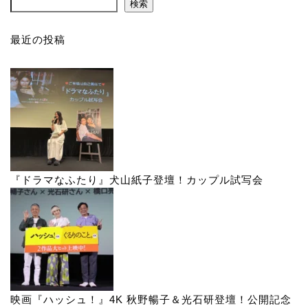
検索
最近の投稿
『ドラマなふたり』犬山紙子登壇！カップル試写会
映画『ハッシュ！』4K 秋野暢子＆光石研登壇！公開記念