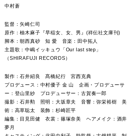
中村蒼
監督：矢崎仁司
原作：柚木麻子『早稲女、女、男』(祥伝社文庫刊)
脚本：朝西真砂 知 愛 音楽：田中拓人
主題歌：中嶋イッキュウ「Our last step」
（SHIRAFUJI RECORDS）
製作：石井紹良 髙橋紀行 宮西克典
プロデュース：中村優子 金 山 企画・プロデューサ
ー：登山里紗 プロデューサー：古賀奏一郎
撮影：石井勲 照明：大坂章夫 音響：弥栄裕樹 美
術：高草聡太 装飾：杉崎匠平
編集：目見田健 衣裳：篠塚奈美 ヘアメイク：酒井
夢月
キャスティング：北田由利子 助監督：古畑耕平 制