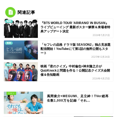
関連記事
映画
『BTS WORLD TOUR 'ARIRANG' IN BUSAN』
ライブビューイング 最新ポスター解禁＆来場者特
典アップデート決定
2026年5月21日
映画
「セフレの品格 ドラマ版 SEASON2」独占見放題
配信開始！YouTubeにて第1話の無料公開もスタ
ート
2025年12月26日
映画
映画『君のクイズ』中村倫也×神木隆之介が
QuizKnockと問題を作る！公開記念クイズ大会開
催＆告知動画
2026年4月23日
風間俊介×MEGUMI、足立紳！TVer総再
生数1,000万を記録「それ...