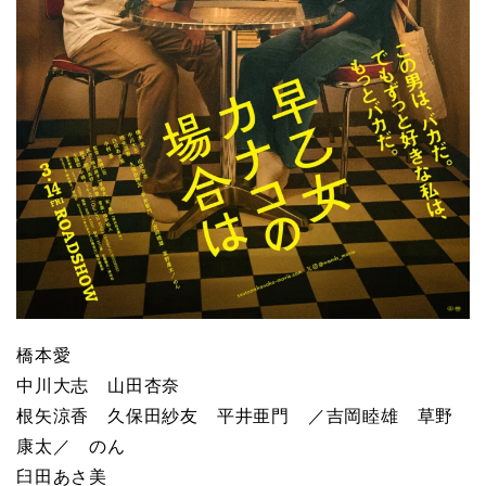
橋本愛
中川大志 山田杏奈
根矢涼香 久保田紗友 平井亜門 ／吉岡睦雄 草野
康太／ のん
臼田あさ美