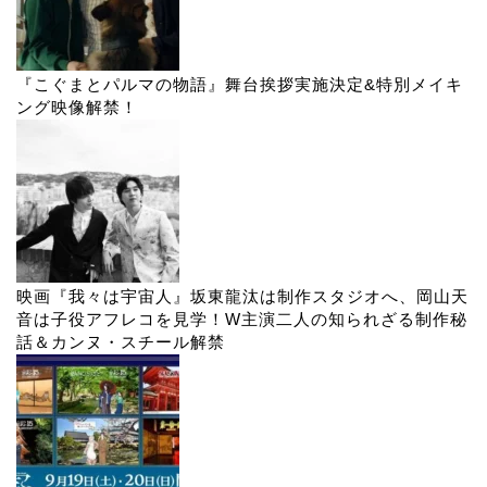
『こぐまとパルマの物語』舞台挨拶実施決定&特別メイキ
ング映像解禁！
映画『我々は宇宙人』坂東龍汰は制作スタジオへ、岡山天
音は子役アフレコを見学！W主演二人の知られざる制作秘
話＆カンヌ・スチール解禁