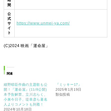
時
間
公
式
https://www.unmei-ya.com/
サ
イ
ト
(C)2024 映画「運命屋」
関連
細野晴臣作曲の主題歌も公
『ミッキー17』
開！『運命屋』(11/8公開)
2025年1月19日
本予告解禁。立川志らく、
類似投稿
小泉今日子、堤幸彦ら著名
人よりコメントも到着！
2024年10月18日