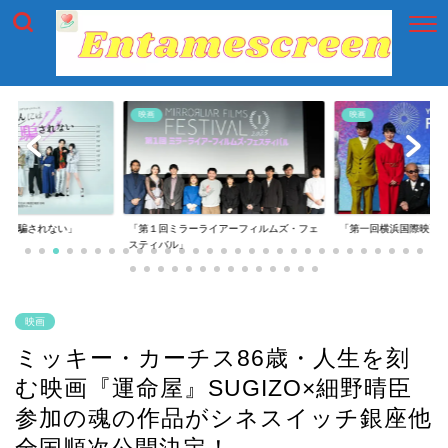
映画
映画
には騙されない」
「第１回ミラーライアーフィルムズ・フェ
「第一回横浜国際映画
スティバル」
映画
ミッキー・カーチス86歳・人生を刻
む映画『運命屋』SUGIZO×細野晴臣
参加の魂の作品がシネスイッチ銀座他
全国順次公開決定！