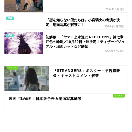
2026年5月5日
映画
『恋を知らない僕たちは』小宮璃央の出演が決
定！場面写真が解禁に！
2024年6月21日
映画
初解禁・「ヤマトよ永遠に REBEL3199」第七章
虹色の輪廻／10月30日上映決定！ティザービジュ
アル・場面カットなど解禁
2026年6月26日
『STRANGERS』ポスター・予告篇映
像・キャストコメント解禁
映画『動物界』日本版予告＆場面写真解禁