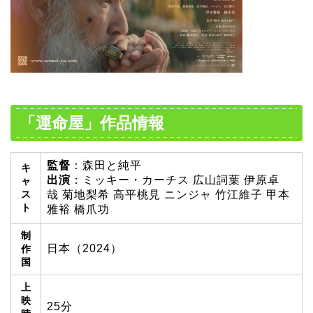
「運命屋」作品情報
監督
：森田と純平
キ
出演
：ミッキー・カーチス 広山詞葉 伊原卓
ャ
ス
哉 菊地梨希 高平桃見 ニンジャ 竹江維子 甲本
ト
雅裕 橋爪功
制
日本（2024）
作
国
上
映
25分