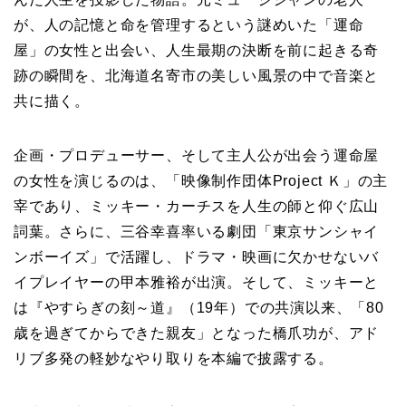
が、人の記憶と命を管理するという謎めいた「運命
屋」の女性と出会い、人生最期の決断を前に起きる奇
跡の瞬間を、北海道名寄市の美しい風景の中で音楽と
共に描く。
企画・プロデューサー、そして主人公が出会う運命屋
の女性を演じるのは、「映像制作団体Project Ｋ」の主
宰であり、ミッキー・カーチスを人生の師と仰ぐ広山
詞葉。さらに、三谷幸喜率いる劇団「東京サンシャイ
ンボーイズ」で活躍し、ドラマ・映画に欠かせないバ
イプレイヤーの甲本雅裕が出演。そして、ミッキーと
は『やすらぎの刻～道』（19年）での共演以来、「80
歳を過ぎてからできた親友」となった橋爪功が、アド
リブ多発の軽妙なやり取りを本編で披露する。