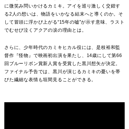
に微笑み問いかけるカミキ。アイを巡り激しく交錯す
る2人の想いは、物語をいかなる結末へと導くのか。そ
して冒頭に浮かび上がる“15年の嘘”が示す意味、ラスト
でむせび泣くアクアの涙の理由とは。
さらに、少年時代のカミキヒカル役には、是枝裕和監
督作『怪物』で映画初出演を果たし、14歳にして第66
回ブルーリボン賞新人賞を受賞した黒川想矢が決定。
ファイナル予告では、黒川が演じるカミキの憂いを帯
びた繊細な表情も垣間見ることができる。