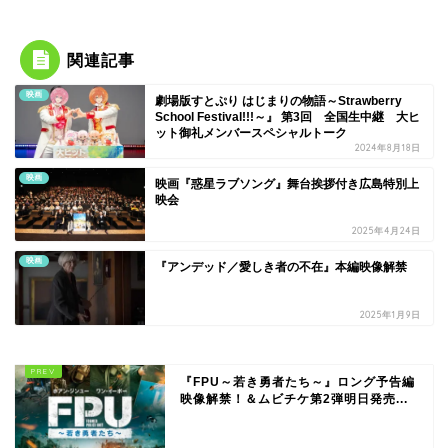
関連記事
映画
劇場版すとぷり はじまりの物語～Strawberry
School Festival!!!～』 第3回 全国生中継 大ヒ
ット御礼メンバースペシャルトーク
2024年8月18日
映画
映画『惑星ラブソング』舞台挨拶付き広島特別上
映会
2025年4月24日
映画
『アンデッド／愛しき者の不在』本編映像解禁
2025年1月9日
『FPU～若き勇者たち～』ロング予告編
映像解禁！＆ムビチケ第2弾明日発売...