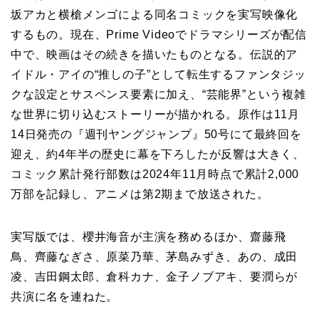
坂アカと横槍メンゴによる同名コミックを実写映像化
するもの。現在、Prime Videoでドラマシリーズが配信
中で、映画はその続きを描いたものとなる。伝説的ア
イドル・アイの“推しの子”として転生するファンタジッ
クな設定とサスペンス要素に加え、“芸能界”という複雑
な世界に切り込むストーリーが描かれる。原作は11月
14日発売の『週刊ヤングジャンプ』50号にて最終回を
迎え、約4年半の歴史に幕を下ろしたが反響は大きく、
コミック累計発行部数は2024年11月時点で累計2,000
万部を記録し、アニメは第2期まで放送された。
実写版では、櫻井海音が主演を務めるほか、齋藤飛
鳥、齊藤なぎさ、原菜乃華、茅島みずき、あの、成田
凌、吉田鋼太郎、倉科カナ、金子ノブアキ、要潤らが
共演に名を連ねた。