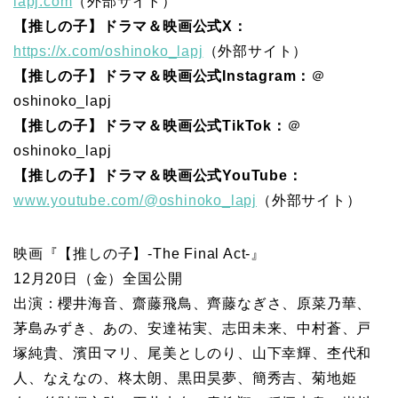
lapj.com
（外部サイト）
【推しの子】ドラマ＆映画公式X：
https://x.com/oshinoko_lapj
（外部サイト）
【推しの子】ドラマ＆映画公式Instagram：
＠
oshinoko_lapj
【推しの子】ドラマ＆映画公式TikTok：
＠
oshinoko_lapj
【推しの子】ドラマ＆映画公式YouTube：
www.youtube.com/@oshinoko_lapj
（外部サイト）
映画『【推しの子】-The Final Act-』
12月20日（金）全国公開
出演：櫻井海音、齋藤飛鳥、齊藤なぎさ、原菜乃華、
茅島みずき、あの、安達祐実、志田未来、中村蒼、戸
塚純貴、濱田マリ、尾美としのり、山下幸輝、杢代和
人、なえなの、柊太朗、黒田昊夢、簡秀吉、菊地姫