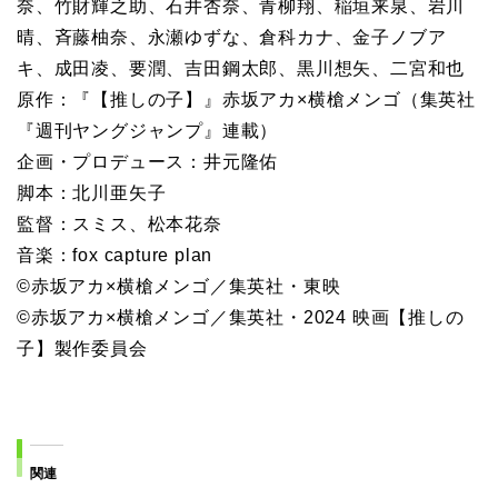
奈、竹財輝之助、石井杏奈、青柳翔、稲垣来泉、岩川
晴、斉藤柚奈、永瀬ゆずな、倉科カナ、金子ノブア
キ、成田凌、要潤、吉田鋼太郎、黒川想矢、二宮和也
原作：『【推しの子】』赤坂アカ×横槍メンゴ（集英社
『週刊ヤングジャンプ』連載）
企画・プロデュース：井元隆佑
脚本：北川亜矢子
監督：スミス、松本花奈
音楽：fox capture plan
©赤坂アカ×横槍メンゴ／集英社・東映
©赤坂アカ×横槍メンゴ／集英社・2024 映画【推しの
子】製作委員会
関連