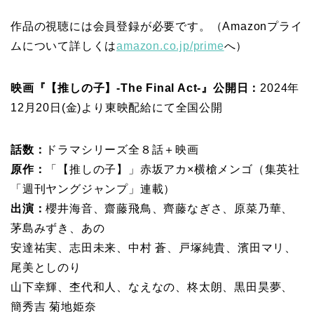
作品の視聴には会員登録が必要です。（Amazonプライ
ムについて詳しくは
amazon.co.jp/prime
へ）
映画『【推しの子】-The Final Act-』公開日：
2024年
12月20日(金)より東映配給にて全国公開
話数：
ドラマシリーズ全８話＋映画
原作：
「【推しの子】」赤坂アカ×横槍メンゴ（集英社
「週刊ヤングジャンプ」連載）
出演：
櫻井海音、齋藤飛鳥、齊藤なぎさ、原菜乃華、
茅島みずき、あの
安達祐実、志田未来、中村 蒼、戸塚純貴、濱田マリ、
尾美としのり
山下幸輝、杢代和人、なえなの、柊太朗、黒田昊夢、
簡秀吉 菊地姫奈