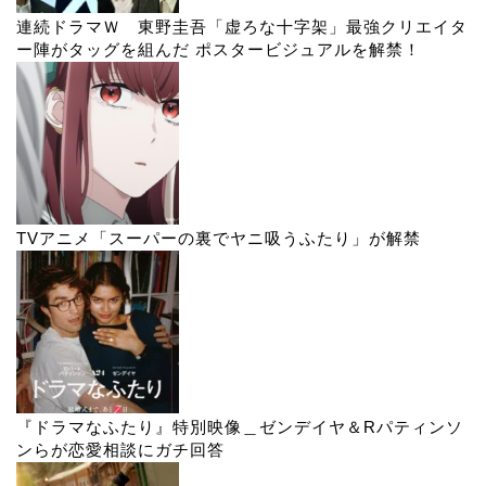
連続ドラマＷ 東野圭吾「虚ろな十字架」最強クリエイタ
ー陣がタッグを組んだ ポスタービジュアルを解禁！
TVアニメ「スーパーの裏でヤニ吸うふたり」
が解禁
『ドラマなふたり』特別映像＿ゼンデイヤ＆Rパティンソ
ンらが恋愛相談にガチ回答