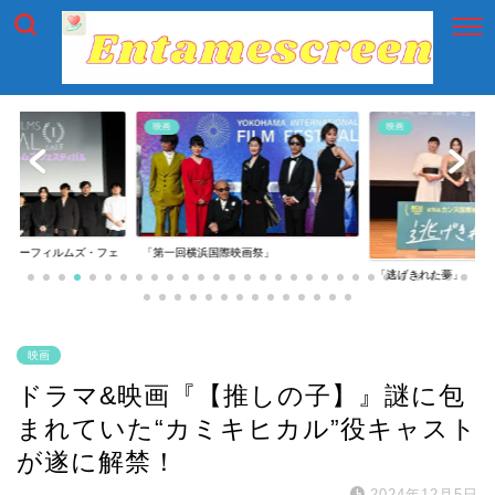
映画
映画
イアーフィルムズ・フェ
「第一回横浜国際映画祭」
「逃げきれた夢」
映画
ドラマ&映画『【推しの子】』謎に包
まれていた“カミキヒカル”役キャスト
が遂に解禁！
2024年12月5日