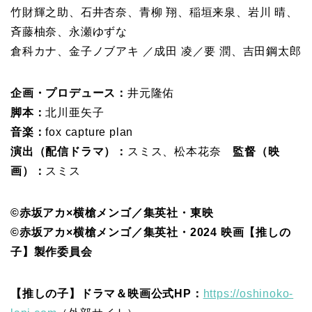
竹財輝之助、石井杏奈、青柳 翔、稲垣来泉、岩川 晴、
斉藤柚奈、永瀬ゆずな
倉科カナ、金子ノブアキ ／成田 凌／要 潤、吉田鋼太郎
企画・プロデュース：
井元隆佑
脚本：
北川亜矢子
音楽：
fox capture plan
演出（配信ドラマ）：
スミス、松本花奈
監督（映
画）：
スミス
©赤坂アカ×横槍メンゴ／集英社・東映
©赤坂アカ×横槍メンゴ／集英社・2024 映画【推しの
子】製作委員会
【推しの子】ドラマ＆映画公式HP：
https://oshinoko-