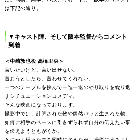
は下記の通り。
▼キャスト陣、そして阪本監督からコメント
到着
＜中崎敦也役 ⾼橋⾥央＞
⾔いたいけど、⾔い出せない。
⾔おうとしたら、⾔わせてくれない。
⼀つのテーブルを挟んで⼀進⼀退のやり取りを繰り返
すシチュエーションコメディ。
そんな映画になっております。
撮影中では、計算された物や偶然パッと⽣まれた物。
如何に相⼿のペースに引きずられず⾃分の伝えたい事
を伝えようともがくか。
とにかく様々な事を同時に考えながら撮影に臨みまし