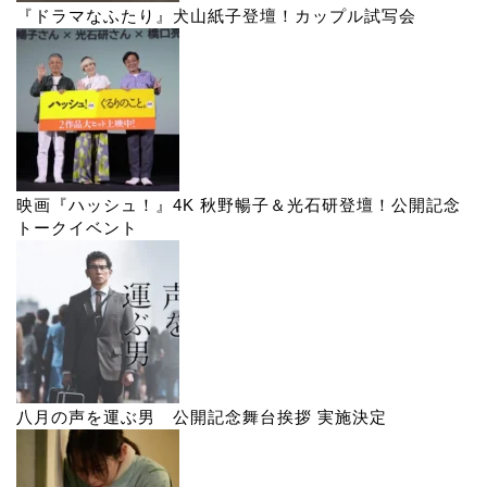
『ドラマなふたり』犬山紙子登壇！カップル試写会
映画『ハッシュ！』4K 秋野暢子＆光石研登壇！公開記念
トークイベント
八月の声を運ぶ男 公開記念舞台挨拶 実施決定