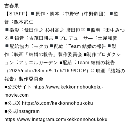
吉春果
【STAFF】
原作・脚本︓中野守（中野劇団）
監
督︓阪本武仁
撮影︓飯⽥佳之 杉村⾼之 廣⽥恒平
照明︓⽥中みつ
る
録⾳︓古茂⽥耕吉
プロデューサ―︓⼟屋和彦
配給協⼒︓モクカ
配給︓Team 結婚の報告
製
作︓映画「結婚の報告」製作委員会 ■制作プロダクシ
ョン︓アリエルガーデン ■配給︓Team 結婚の報告
（2025/color/68min/5.1ch/16:9/DCP）© 映画『結婚の
報告』製作委員会
■公式サイト https://www.kekkonnohoukoku-
movie.com
■公式X https://x.com/kekkonnohoukoku
■公式Instagram
https://www.instagram.com/kekkonnohoukoku