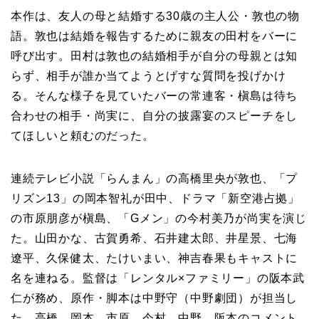
本作は、友人の母と結婚する30歳の主人公・敦也の物
語。敦也は結婚を報告するために親友の田村をバーに
呼び出す。田村は敦也の結婚相手が自分の母親とは知
らず、相手が誰か当てようとげすな質問を投げかけ
る。そんな様子を見ていたバーの常連客・槇島は待ち
合わせの相手・尚実に、自分の披露宴のスピーチをし
てほしいと頼むのだった。
連続テレビ小説「らんまん」の
高橋里央が敦也、「プ
リズン13」の
岡本智礼が田中、ドラマ「新空港占拠」
の
市原朋彦が槇島、「Gメン」の
今村美乃が尚実を演じ
た。山田かな、
古賀勇希、石井建太郎、井星景、七海
遼平、久保健太、たけいまい、神吉春果もキャストに
名を連ねる。監督は「レンタル×ファミリー」の
阪本武
仁が務め、原作・脚本は
中野守（中野劇団）が担当し
た。高橋、岡本、市原、今村、中野、阪本のコメント