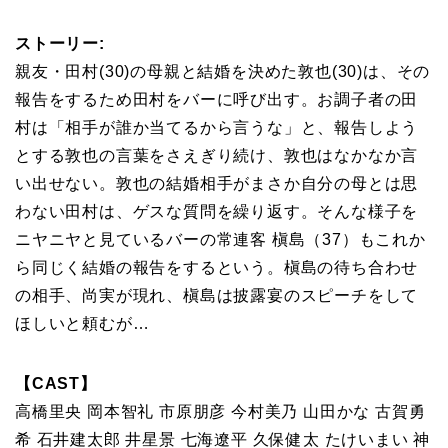
ストーリー:
親友・⽥村(30)の⺟親と結婚を決めた敦也(30)は、その
報告をするため⽥村をバーに呼び出す。お調⼦者の⽥
村は「相⼿が誰か当てるから⾔うな」と、報告しよう
とする敦也の⾔葉をさえぎり続け、敦也はなかなか⾔
い出せない。敦也の結婚相⼿がまさか⾃分の⺟とは思
わない⽥村は、ゲスな質問を繰り返す。そんな様⼦を
ニヤニヤと⾒ているバーの常連客 槇島（37）もこれか
ら同じく結婚の報告をするという。槇島の待ち合わせ
の相⼿、尚実が現れ、槇島は披露宴のスピーチをして
ほしいと頼むが…
【CAST】
⾼橋⾥央 岡本智礼 市原朋彦 今村美乃 ⼭⽥かな 古賀勇
希 ⽯井建太郎 井星景 七海遼平 久保健太 たけいまい 神