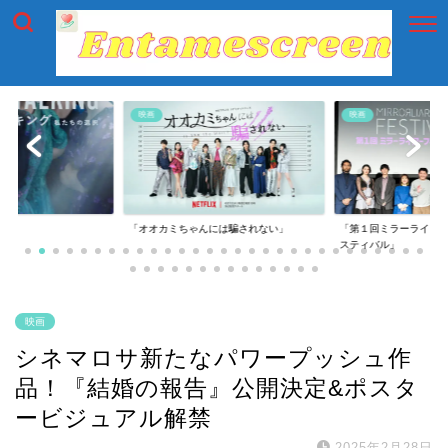
映画
映画
には騙されない」
「第１回ミラーライアーフィルムズ・フェ
「第一回横浜国際映画
スティバル」
映画
シネマロサ新たなパワープッシュ作
品！『結婚の報告』公開決定&ポスタ
ービジュアル解禁
2025年2月28日