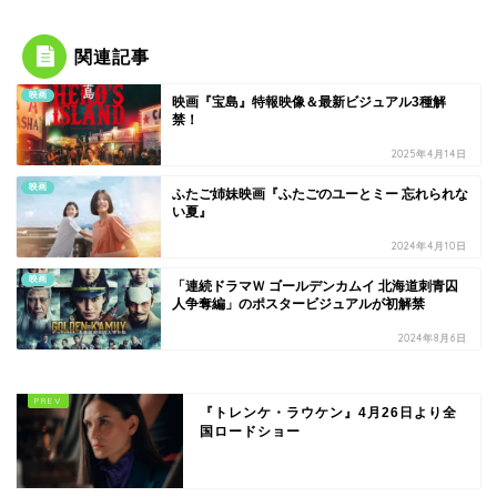
関連記事
映画
映画『宝島』特報映像＆最新ビジュアル3種解
禁！
2025年4月14日
映画
ふたご姉妹映画『ふたごのユーとミー 忘れられな
い夏』
2024年4月10日
映画
「連続ドラマＷ ゴールデンカムイ 北海道刺青囚
人争奪編」のポスタービジュアルが初解禁
2024年8月6日
『トレンケ・ラウケン』4月26日より全
国ロードショー