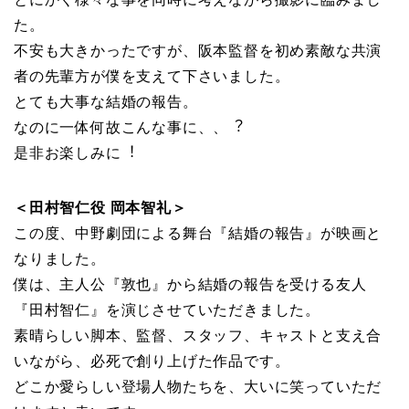
た。
不安も⼤きかったですが、阪本監督を初め素敵な共演
者の先輩⽅が僕を⽀えて下さいました。
とても⼤事な結婚の報告。
なのに⼀体何故こんな事に、、︖
是⾮お楽しみに︕
＜⽥村智仁役 岡本智礼＞
この度、中野劇団による舞台『結婚の報告』が映画と
なりました。
僕は、主⼈公『敦也』から結婚の報告を受ける友⼈
『⽥村智仁』を演じさせていただきました。
素晴らしい脚本、監督、スタッフ、キャストと⽀え合
いながら、必死で創り上げた作品です。
どこか愛らしい登場⼈物たちを、⼤いに笑っていただ