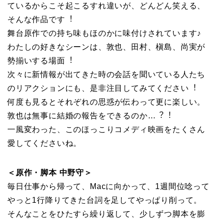
ているからこそ起こるすれ違いが、どんどん笑える、
そんな作品です︕
舞台原作での持ち味もほのかに味付けされています♪
わたしの好きなシーンは、敦也、⽥村、槇島、尚実が
勢揃いする場⾯︕
次々に新情報が出てきた時の会話を聞いている⼈たち
のリアクションにも、是⾮注⽬してみてください︕
何度も⾒るとそれぞれの思惑が伝わって更に楽しい。
敦也は無事に結婚の報告をできるのか…︖︕
⼀⾵変わった、このほっこりコメディ映画をたくさん
愛してくださいね。
＜原作・脚本 中野守＞
毎⽇仕事から帰って、Macに向かって、1週間位唸って
やっと1⾏降りてきた台詞を⾜してやっぱり削って。
そんなことをひたすら繰り返して、少しずつ脚本を膨