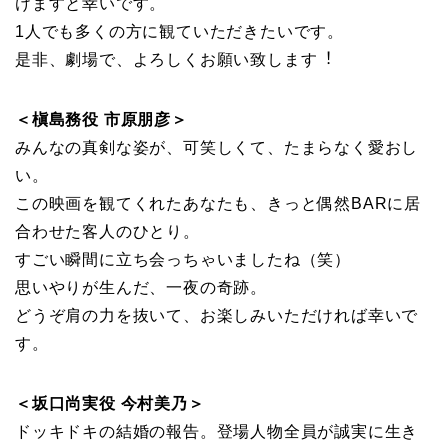
けますと幸いです。
1⼈でも多くの⽅に観ていただきたいです。
是⾮、劇場で、よろしくお願い致します︕
＜槇島務役 市原朋彦＞
みんなの真剣な姿が、可笑しくて、たまらなく愛おし
い。
この映画を観てくれたあなたも、きっと偶然BARに居
合わせた客⼈のひとり。
すごい瞬間に⽴ち会っちゃいましたね（笑）
思いやりが⽣んだ、⼀夜の奇跡。
どうぞ肩の⼒を抜いて、お楽しみいただければ幸いで
す。
＜坂⼝尚実役 今村美乃＞
ドッキドキの結婚の報告。登場⼈物全員が誠実に⽣き