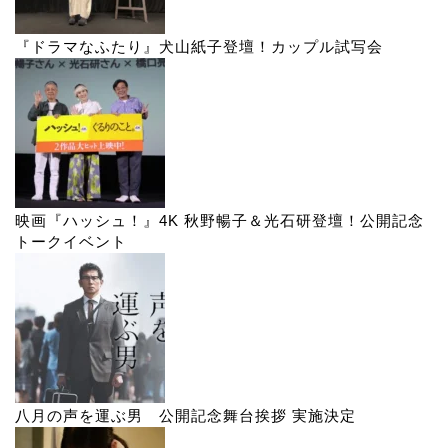
『ドラマなふたり』犬山紙子登壇！カップル試写会
映画『ハッシュ！』4K 秋野暢子＆光石研登壇！公開記念
トークイベント
八月の声を運ぶ男 公開記念舞台挨拶 実施決定