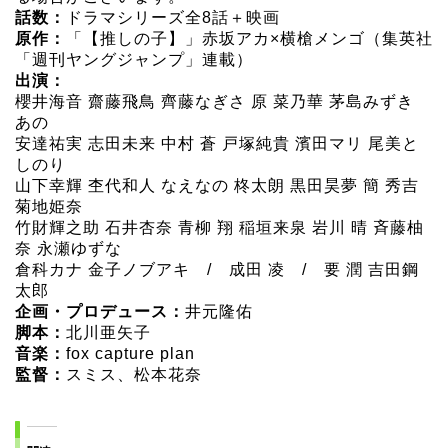
話数：
ドラマシリーズ全8話＋映画
原作：
「【推しの子】」赤坂アカ×横槍メンゴ（集英社
「週刊ヤングジャンプ」連載）
出演：
櫻井海音 齋藤飛鳥 齊藤なぎさ 原 菜乃華 茅島みずき
あの
安達祐実 志田未来 中村 蒼 戸塚純貴 濱田マリ 尾美と
しのり
山下幸輝 杢代和人 なえなの 柊太朗 黒田昊夢 簡 秀吉
菊地姫奈
竹財輝之助 石井杏奈 青柳 翔 稲垣来泉 岩川 晴 斉藤柚
奈 永瀬ゆずな
倉科カナ 金子ノブアキ / 成田 凌 / 要 潤 吉田鋼
太郎
企画・プロデュース：
井元隆佑
脚本：
北川亜矢子
音楽：
fox capture plan
監督：
スミス、松本花奈