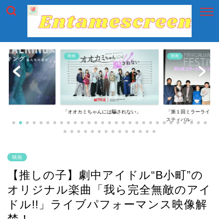
映画
映画
には騙されない」
「第１回ミラーライアーフィルムズ・フェ
「第一回横浜国際映画
スティバル」
映画
【推しの子】劇中アイドル“B小町”の
オリジナル楽曲「我ら完全無敵のアイ
ドル!!」ライブパフォーマンス映像解
禁！