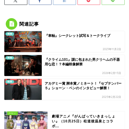
関連記事
映画
『車軸』シークレット試写＆トークライブ
2023年11月2日
映画
『クライム101』謎に包まれた男クリヘムの不器
用な恋！？本編映像解禁
2026年2月15日
映画
アカデミー賞 脚本賞ノミネート！『セプテンバー
５』ショーン・ペンのインタビュー解禁！
2025年2月22日
劇場アニメ『がんばっていきまっしょ
い』（10月25日）松道後温泉とコラ
ボ...