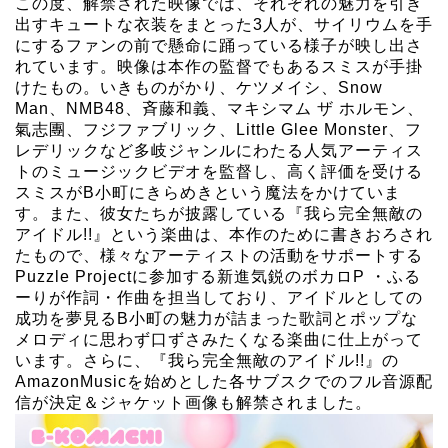
この度、解禁された映像では、それぞれの魅力を引き
出すキュートな衣装をまとった3人が、サイリウムを手
にするファンの前で懸命に踊っている様子が映し出さ
れています。映像は本作の監督でもあるスミスが手掛
けたもの。いきものがかり、ケツメイシ、Snow
Man、NMB48、斉藤和義、マキシマム ザ ホルモン、
氣志團、フジファブリック、Little Glee Monster、フ
レデリックなど多岐ジャンルにわたる人気アーティス
トのミュージックビデオを監督し、高く評価を受ける
スミスがB小町にきらめきという魔法をかけていま
す。また、彼女たちが披露している『我ら完全無敵の
アイドル!!』という楽曲は、本作のために書きおろされ
たもので、様々なアーティストの活動をサポートする
Puzzle Projectに参加する新進気鋭のボカロP ・ふる
ーりが作詞・作曲を担当しており、アイドルとしての
成功を夢見るB小町の魅力が詰まった歌詞とポップな
メロディに思わず口ずさみたくなる楽曲に仕上がって
います。さらに、『我ら完全無敵のアイドル!!』の
AmazonMusicを始めとした各サブスクでのフル音源配
信が決定＆ジャケット画像も解禁されました。