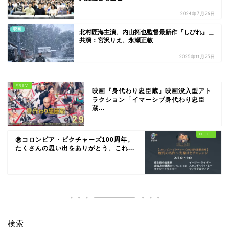
2024年7月26日
映画
北村匠海主演、内山拓也監督最新作『しびれ』＿
共演：宮沢りえ、永瀬正敏
2025年11月23日
映画『身代わり忠臣蔵』映画没入型アト
ラクション「イマーシブ身代わり忠臣
蔵...
㊗コロンビア・ピクチャーズ100周年。
たくさんの思い出をありがとう、これ...
検索