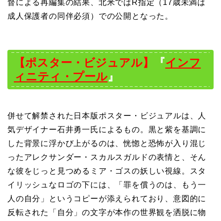
督による再編集の結果、北米ではR指定（17歳未満は
成人保護者の同伴必須）での公開となった。
【ポスター・ビジュアル】
『
インフ
ィニティ・プール
』
併せて解禁された日本版ポスター・ビジュアルは、人
気デザイナー石井勇一氏によるもの。黒と紫を基調に
した背景に浮かび上がるのは、恍惚と恐怖が入り混じ
ったアレクサンダー・スカルスガルドの表情と、そん
な彼をじっと見つめるミア・ゴスの妖しい視線。スタ
イリッシュなロゴの下には、「罪を償うのは、もう一
人の自分」というコピーが添えられており、意図的に
反転された「自分」の文字が本作の世界観を洒脱に物