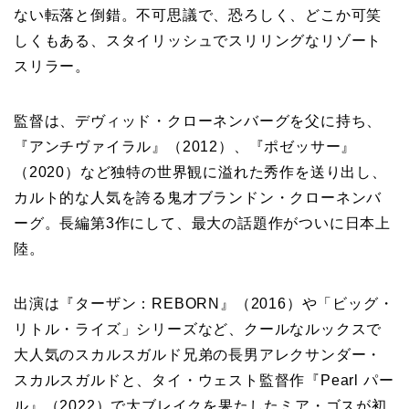
ない転落と倒錯。不可思議で、恐ろしく、どこか可笑
しくもある、スタイリッシュでスリリングなリゾート
スリラー。
監督は、デヴィッド・クローネンバーグを父に持ち、
『アンチヴァイラル』（2012）、『ポゼッサー』
（2020）など独特の世界観に溢れた秀作を送り出し、
カルト的な人気を誇る鬼才ブランドン・クローネンバ
ーグ。長編第3作にして、最大の話題作がついに日本上
陸。
出演は『ターザン：REBORN』（2016）や「ビッグ・
リトル・ライズ」シリーズなど、クールなルックスで
大人気のスカルスガルド兄弟の長男アレクサンダー・
スカルスガルドと、タイ・ウェスト監督作『Pearl パー
ル』（2022）で大ブレイクを果たしたミア・ゴスが初