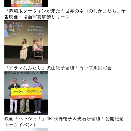
『劇場版ダーウィンが来た！世界のネコのなかまたち』予
告映像・場面写真解禁リリース
『ドラマなふたり』犬山紙子登壇！カップル試写会
映画『ハッシュ！』4K 秋野暢子＆光石研登壇！公開記念
トークイベント