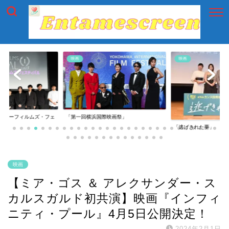
映画
映画
イアーフィルムズ・フェ
「第一回横浜国際映画祭」
「逃げきれた夢」
映画
【ミア・ゴス ＆ アレクサンダー・ス
カルスガルド初共演】映画『インフィ
ニティ・プール』4月5日公開決定！
2024年2月1日