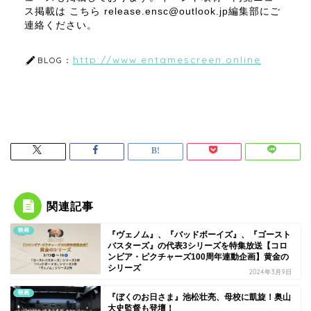
ス掲載は こちら release.ensc@outlook.jp編集部にご
連絡ください。
http://www.entamescreen.online
BLOG：
関連記事
映画
『ヴェノム』、『バッドボーイズ』、『ゴースト
バスターズ』の代表3シリーズを特集放送【コロ
ンビア・ピクチャーズ100周年連動企画】黄金の
シリーズ
2024年3月9日
映画
『ぼくのお日さま』池松壮亮、母校に凱旋！奥山
大史監督も登壇！