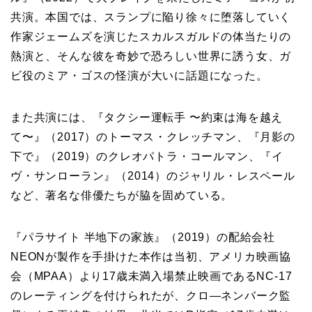
共演。本国では、スランプに陥り徐々に堕落していく
作家ジェームズを演じたスカルスガルドの体当たりの
熱演と、そんな彼を奇妙で恐ろしい世界に誘う女、ガ
ビ役のミア・ゴスの怪演が大いに話題になった。
また共演には、『タクシー運転⼿ 〜約束は海を越え
て〜』（2017）のトーマス・クレッチマン、『月影の
下で』（2019）のクレオパトラ・コールマン、『イ
ヴ・サンローラン』（2014）のジャリル・レスペール
など、著名な俳優たちが脇を固めている。
『パラサイト 半地下の家族』（2019）の配給会社
NEONが製作を手掛けた本作は当初、アメリカ映画協
会（MPAA）より17歳未満入場禁止映画であるNC-17
のレーティングを付けられたが、クロ―ネンバーク監