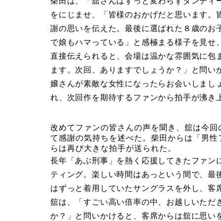
柴田は、「舘さんはずっと変わらずダンディ
をにじませ、「皆様のおかげだと思います。
謝の思いを伝えた。最後に選ばれた８歳のお
で娘もハマっている」と感極まる様子を見せ
直接伝えられると、会場は温かな雰囲気に包
ます。次回、ありますでしょうか？」と問い
嬢さんが素敵な女性になったらお会いしまし
れ、次回作を期待するファンから拍手が沸き
改めてファンの皆さんの声を聞き、舘は今回
て感謝の気持ちを述べた。柴田からは「男性
らは再び大きな拍手が送られた。
長年「あぶ刑事」を熱く応援してきたファン
ティング。楽しい時間はあっという間で、最
はずっと着用していたサングラスを外し、客
舘は、「すごい高い倍率の中、お越しいただ
か？」と問いかけると、客席からは舘に思い