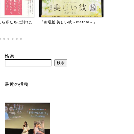
場版 美しい彼～eternal～』
『東京貧困女子。-貧困なんて他人
事だと思ってた-』
検索
検索
最近の投稿