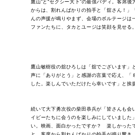
鷹山”と“セクシー大下”の最強バディ。客席
からは、割れんばかりの拍手と「舘さん！」
んの声援が鳴りやまず、会場のボルテージは
ファンたちに、タカとユージは笑顔を見せる
鷹山敏樹役の舘ひろしは「舘でございます」
声に「ありがとう」と感謝の言葉で応え、「
した。楽しんでいただけたら幸いです」と挨
続いて大下勇次役の柴田恭兵が「皆さんも会
イビーたちに会うのを楽しみにしていました
い。映画、面白かったですか？ 楽しかった
と、客席から割れんばかりの拍手が鳴り響き