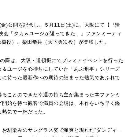
(金)公開を記念し、５月11日(土)に、大阪にて【『帰
上映会「タカ＆ユージが返ってきた！」ファンミーティ
敏樹役）、柴田恭兵（大下勇次役）が登壇した。
事』の際は、大阪・道頓掘にてプレミアイベントを行った
カ＆ユージを心待ちにしていた「あぶ刑事」シリーズ
ちに待った最新作への期待の詰まった熱気であふれて
得ることのできた幸運の持ち主が集まった本ファンミ
グ開始を待つ観客で満員の会場は、本作をいち早く鑑
る熱気で一杯だった。
、お馴染みのサングラス姿で颯爽と現れた“ダンディー