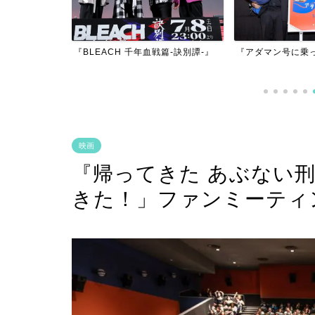
ACH 千年血戦篇-訣別譚-』
『アダマン号に乗って』
『バ
ド』
映画
『帰ってきた あぶない
きた！」ファンミーティン