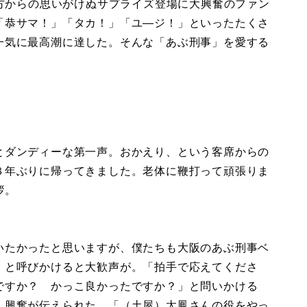
後方からの思いがけぬサプライズ登場に大興奮のファン
「恭サマ！」「タカ！」「ユ―ジ！」といったたくさ
一気に最高潮に達した。そんな「あぶ刑事」を愛する
。
とダンディーな第一声。おかえり、という客席からの
８年ぶりに帰ってきました。老体に鞭打って頑張りま
拶。
いたかったと思いますが、僕たちも大阪のあぶ刑事ベ
」と呼びかけると大歓声が。「拍手で応えてくださ
ですか？ かっこ良かったですか？」と問いかける
、興奮が伝えられた。「（土屋）太鳳さんの役をやっ