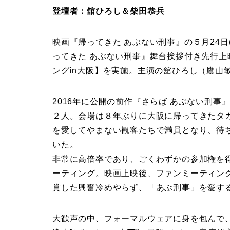
登壇者：舘ひろし＆柴田恭兵
映画『帰ってきた あぶない刑事』の５月24日
ってきた あぶない刑事』舞台挨拶付き先行
ングin大阪】を実施。主演の舘ひろし（鷹山
2016年に公開の前作『さらば あぶない刑
２人。会場は８年ぶりに大阪に帰ってきたタ
を愛してやまない観客たちで満員となり、待
いた。
非常に高倍率であり、ごくわずかの参加権を
ーティング。映画上映後、ファンミーティン
賞した興奮冷めやらず、「あぶ刑事」を愛す
大歓声の中、フォーマルウェアに身を包んで