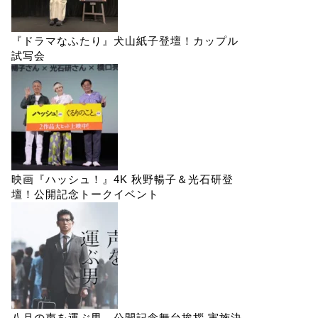
『ドラマなふたり』犬山紙子登壇！カップル
試写会
映画『ハッシュ！』4K 秋野暢子＆光石研登
壇！公開記念トークイベント
八月の声を運ぶ男 公開記念舞台挨拶 実施決