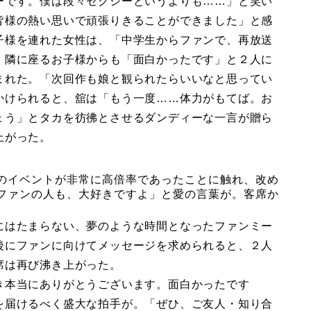
ーです。僕は段々セクシーというよりも……」と笑い
皆様の熱い思いで頑張りきることができました」と感
子様を連れた女性は、「中学生からファンで、再放送
、隣に座るお子様からも「面白かったです」と２人に
まれた。「次回作も娘と観られたらいいなと思ってい
かけられると、舘は「もう一度……体力がもてば。お
ょう」とタカを彷彿とさせるダンディーな一言が贈ら
上がった。
のイベントが非常に高倍率であったことに触れ、改め
ファンの人も、大好きですよ」と愛の言葉が。客席か
にはたまらない、夢のような時間となったファンミー
後にファンに向けてメッセージを求められると、２人
席は再び沸き上がった。
き本当にありがとうございます。面白かったです
を届けるべく盛大な拍手が。「ぜひ、ご友人・知り合