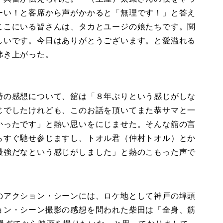
ーい！と客席から声がかかると「無理です！」と答え
ここにいる皆さんは、タカとユージの娘たちです。関
しいです。今日はありがとうございます。と愛溢れる
沸き上がった。
時の感想について、舘は「８年ぶりという感じがしな
じでしたけれども、このお話を頂いてまた恭サマと一
かったです」と熱い思いをにじませた。そんな舘の言
らすぐ馳せ参じますし、トオル君（仲村トオル）とか
最強だなという感じがしました」と熱のこもった声で
のアクション・シーンには、ロケ地として神戸の埠頭
ョン・シーン撮影の感想を問われた柴田は「全身、筋