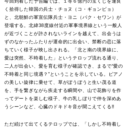
今回到着した予告編では、１等６億円の宝くじを運良
く拾得した韓国の兵士・チョヌ（コ・ギョンピョ）
と、北朝鮮の軍宣伝隊兵士・ヨニ（パク・セワン）が
登場する。北緯38度線付近の軍事境界線という一般人
が近づくことが許されないラインを越えて、出会うは
ずのなかったふたりが運命的に出会い、禁断の恋に落
ちていく様子が映し出される。「北と南の境界線に、
愛は突然、不時着した」というテロップ流れる通り、
二人が出会い、愛を育む様子が確認でき、まるで“愛の
不時着と同じ境遇？”ということを示している。ピアノ
の美しい旋律に乗せて、草がぼうぼうと生い茂る道
を、手を繋ぎながら疾走する瞬間や、山で花飾りを作
ってデートを楽しむ様子、牛の乳しぼりで仲を深めあ
うシーンなど、心臓のドキドキ音が聞こえてくる!!
ただ続けて出てくるテロップでは、「しかし不時着し