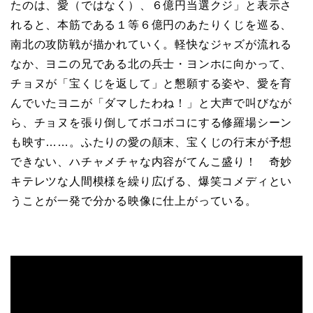
たのは、愛（ではなく）、６億円当選クジ」と表示さ
れると、本筋である１等６億円のあたりくじを巡る、
南北の攻防戦が描かれていく。軽快なジャズが流れる
なか、ヨニの兄である北の兵士・ヨンホに向かって、
チョヌが「宝くじを返して」と懇願する姿や、愛を育
んでいたヨニが「ダマしたわね！」と大声で叫びなが
ら、チョヌを張り倒してボコボコにする修羅場シーン
も映す……。ふたりの愛の顛末、宝くじの行末が予想
できない、ハチャメチャな内容がてんこ盛り！ 奇妙
キテレツな人間模様を繰り広げる、爆笑コメディとい
うことが一発で分かる映像に仕上がっている。