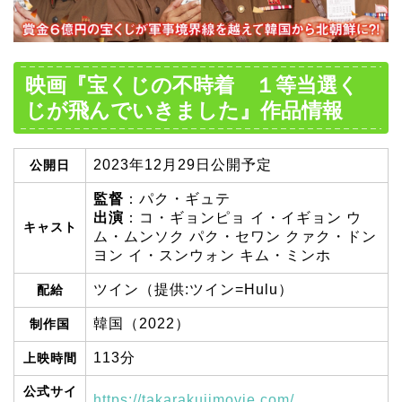
映画『宝くじの不時着 １等当選く
じが飛んでいきました』作品情報
2023年12月29日公開予定
公開日
監督
：パク・ギュテ
出演
：コ・ギョンピョ イ・イギョン ウ
キャスト
ム・ムンソク パク・セワン クァク・ドン
ヨン イ・スンウォン キム・ミンホ
ツイン（提供:ツイン=Hulu）
配給
韓国（2022）
制作国
113分
上映時間
公式サイ
https://takarakujimovie.com/