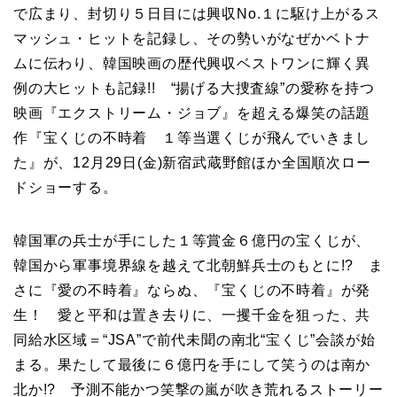
で広まり、封切り５日目には興収No.１に駆け上がるス
マッシュ・ヒットを記録し、その勢いがなぜかベトナ
ムに伝わり、韓国映画の歴代興収ベストワンに輝く異
例の大ヒットも記録!! “揚げる大捜査線”の愛称を持つ
映画『エクストリーム・ジョブ』を超える爆笑の話題
作『宝くじの不時着 １等当選くじが飛んでいきまし
た』が、12月29日(金)新宿武蔵野館ほか全国順次ロー
ドショーする。
韓国軍の兵士が手にした１等賞金６億円の宝くじが、
韓国から軍事境界線を越えて北朝鮮兵士のもとに!? ま
さに『愛の不時着』ならぬ、『宝くじの不時着』が発
生！ 愛と平和は置き去りに、一攫千金を狙った、共
同給水区域＝“JSA”で前代未聞の南北“宝くじ”会談が始
まる。果たして最後に６億円を手にして笑うのは南か
北か!? 予測不能かつ笑撃の嵐が吹き荒れるストーリー