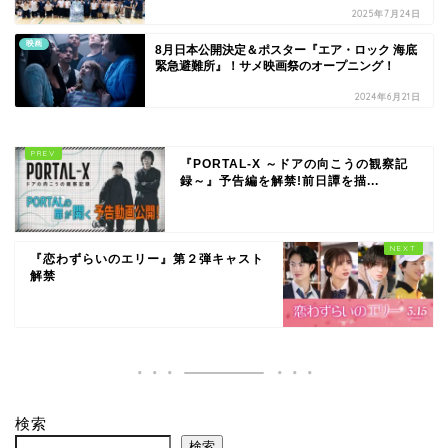
2025年7月24日
映画
8月日本公開決定＆ポスター『エア・ロック 海底
緊急避難所』！サメ映画祭のオープニング！
2024年6月21日
『PORTAL-X ～ドアの向こうの観察記
録～』予告編を解禁!前日譚を描...
『恋わずらいのエリー』第２弾キャスト
解禁
検索
検索