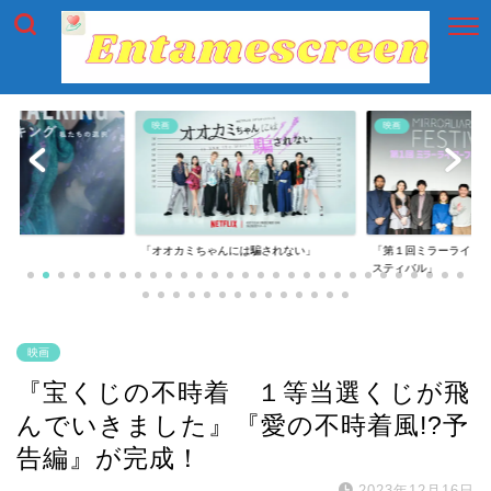
映画
映画
には騙されない」
「第１回ミラーライアーフィルムズ・フェ
「第一回横浜国際映画
スティバル」
映画
『宝くじの不時着 １等当選くじが飛
んでいきました』『愛の不時着風!?予
告編』が完成！
2023年12月16日