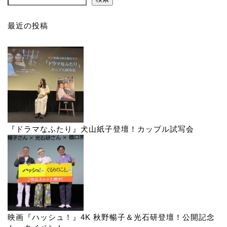
最近の投稿
『ドラマなふたり』犬山紙子登壇！カップル試写会
映画『ハッシュ！』4K 秋野暢子＆光石研登壇！公開記念