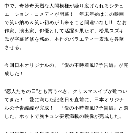
中で、奇妙奇天烈な人間模様が繰り広げられるシチュ
エーション・コメディが開幕！ 年末年始はこの映画
で笑い納め＆笑い初めが出来ること間違いなし!! なお
作家、演出家、俳優として活躍を果たす、松尾スズキ
氏が字幕監修を務め、本作のバラエティー表現を昇華
させる。
今回日本オリジナルの、『愛の不時着風!?予告編』が完
成した
！
“恋人たちの日”とも言うべき、クリスマスイブが近づい
てきた！ 愛に満ちた記念日を直前に、日本オリジナ
ルの予告編編が完成！ 『愛の不時着風!?予告編』と題
した、ホットで胸キュン要素満載の映像が完成した。