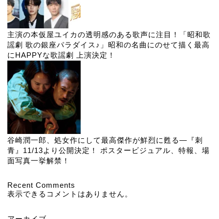
主演の本仮屋ユイカの透明感のある歌声に注目！「昭和歌
謡劇 歌の銀座パラダイス♪」昭和の名曲にのせて描く最高
にHAPPYな歌謡劇 上演決定！
谷崎潤一郎、処女作にして最高傑作が鮮烈に甦る―『刺
青』11/13より公開決定！ ポスタービジュアル、特報、場
面写真一挙解禁！
Recent Comments
表示できるコメントはありません。
アーカイブ