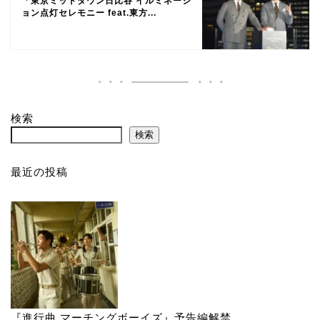
「東京ミッドタウン日比谷 イルミネーシ
ョン点灯セレモニー feat.東方...
検索
検索
最近の投稿
『進行曲 マーチングボーイズ』予告編解禁