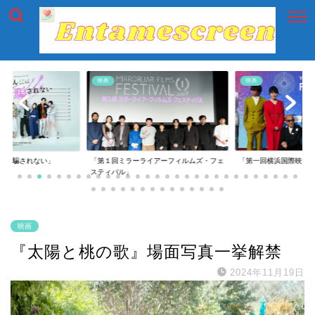
映画
映画
には騙されない」
「第１回ミラーライアーフィルムズ・フェ
「第一回横浜国際映画
スティバル」
映画
『太陽と桃の歌』場面写真一挙解禁
2024年11月19日