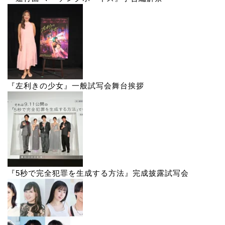
『左利きの少女』一般試写会舞台挨拶
『5秒で完全犯罪を生成する方法』完成披露試写会