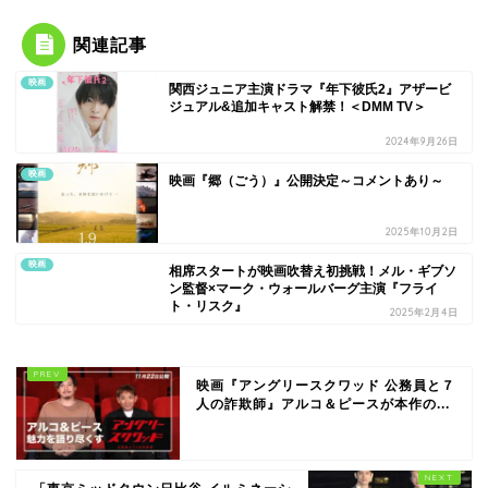
関連記事
映画
関西ジュニア主演ドラマ『年下彼氏2』アザービ
ジュアル&追加キャスト解禁！＜DMM TV＞
2024年9月26日
映画
映画『郷（ごう）』公開決定～コメントあり～
2025年10月2日
映画
相席スタートが映画吹替え初挑戦！メル・ギブソ
ン監督×マーク・ウォールバーグ主演『フライ
ト・リスク』
2025年2月4日
映画『アングリースクワッド 公務員と７
人の詐欺師』アルコ＆ピースが本作の...