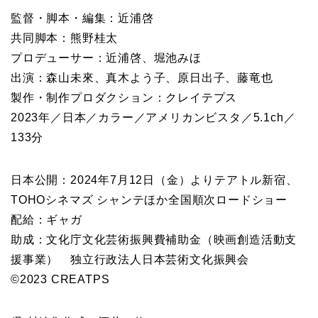
TOHOシネマズ シャンテほか全国順次ロードショー
配給：ギャガ
助成：文化庁文化芸術振興費補助金（映画創造活動支
援事業） 独立行政法人日本芸術文化振興会
©2023 CREATPS
(取材編集作成 酒井 修）
関連
藤竜也、流暢な英語で感謝
映画『大いなる不在』森山
のコメント！「ジャパン・
未來、藤竜也が絶大な信頼
カッツ」初の特別生涯功労
を置く映画監督・近浦啓と
賞受賞＆公式上映
は？
2024年7月19日
2024年7月4日
類似投稿
大いなる不在