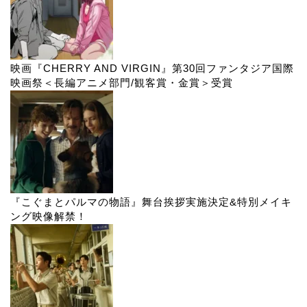
『こぐまとパルマの物語』舞台挨拶実施決定&特別メイキ
ング映像解禁！
『進行曲 マーチングボーイズ』予告編解禁
『左利きの少女』一般試写会舞台挨拶