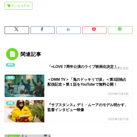
2024年10月4日
映画
『サブスタンス』デミ・ムーアのモデル明かす、
監督インタビュー映像
2025年3月27日
平成の“レジェンド”ライダーが”ゴージ
ャス”に参戦！最終映画告知解禁！
『SCRAPPER／スクラッパー』トーク
イベント
検索