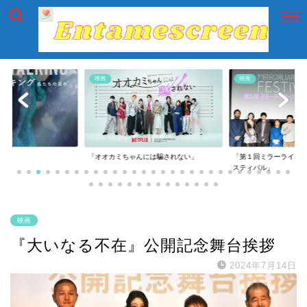
映画
映画
には騙されない」
「第１回ミラーライアーフィルムズ・フェ
「第一回横浜国際映画
スティバル」
映画
『大いなる不在』公開記念舞台挨拶
2024年7月14日