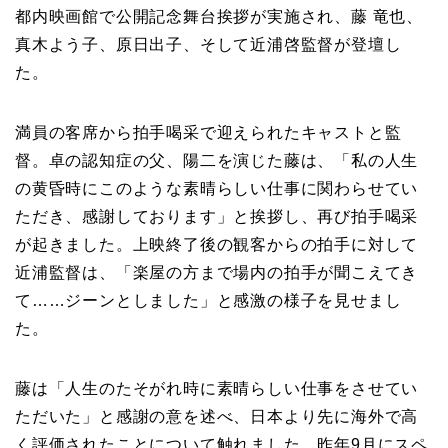
都内映画館で公開記念舞台挨拶が実施され、藤 竜也、
真木よう子、原日出子、そして近浦啓監督が登壇し
た。
満員の客席から拍手喝采で迎えられたキャストと監
督。卓の認知症の父、陽二を演じた藤は、「私の人生
の黄昏時にこのような素晴らしい仕事に関わらせてい
ただき、感謝しております」と挨拶し、再び拍手喝采
が起きました。上映終了後の観客からの拍手に対して
近浦監督は、「楽屋の方まで場内の拍手が聞こえてき
て……ジーンとしました」と感激の様子を見せまし
た。
藤は「人生のたそがれ時に素晴らしい仕事をさせてい
ただいた」と感謝の意を述べ、日本より先に海外で高
く評価されたことについて触れました。昨年9月にスペ