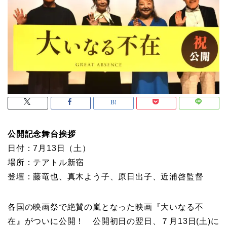
公開記念舞台挨拶
日付：7月13日（土）
場所：テアトル新宿
登壇：藤竜也、真木よう子、原日出子、近浦啓監督
各国の映画祭で絶賛の嵐となった映画『大いなる不
在』がついに公開！ 公開初日の翌日、７月13日(土)に