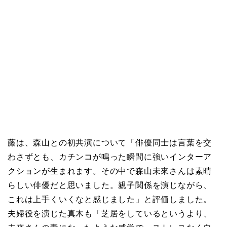
藤は、森山との初共演について「俳優同士は言葉を交
わさずとも、カチンコが鳴った瞬間に強いインターア
クションが生まれます。その中で森山未來さんは素晴
らしい俳優だと思いました。親子関係を演じながら、
これは上手くいくなと感じました」と評価しました。
夫婦役を演じた真木も「芝居をしているというより、
未來さんの妻になったような感覚で、ストレスなく自
然に演じることができました」と述べました。近浦監
督は森山のキャスティングについて「藤さんと森山さ
んを一緒にフレームに収めることで、日本の映画史に
残る作品になるのではないかと思いました。それが成
功していると感じています」と語りました。
本作は北米で開催される第17回JAPAN CUTSに出品さ
れ、藤に特別生涯功労賞が授与されることが決定して
います。ニューヨークやロサンゼルスでの劇場公開も