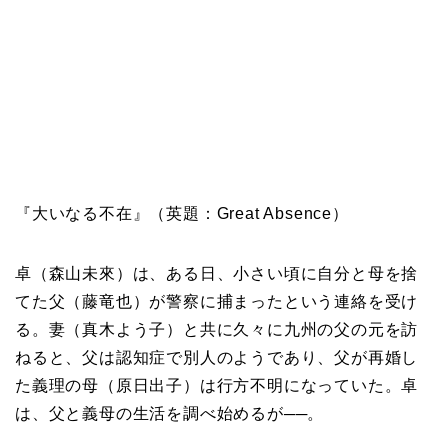
てた父（藤竜也）が警察に捕まったという連絡を受け
る。妻（真木よう子）と共に久々に九州の父の元を訪
ねると、父は認知症で別人のようであり、父が再婚し
た義理の母（原日出子）は行方不明になっていた。卓
は、父と義母の生活を調べ始めるが──。
監督・脚本・編集：近浦啓
共同脚本：熊野桂太
プロデューサー：近浦啓、堀池みほ
出演：森山未來、真木よう子、原日出子、藤竜也
製作・制作プロダクション：クレイテプス
2023年／日本／カラー／アメリカンビスタ／5.1ch／
133分
日本公開：2024年7月12日（金）よりテアトル新宿、