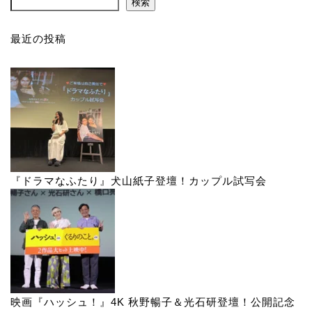
検索
最近の投稿
『ドラマなふたり』犬山紙子登壇！カップル試写会
映画『ハッシュ！』4K 秋野暢子＆光石研登壇！公開記念