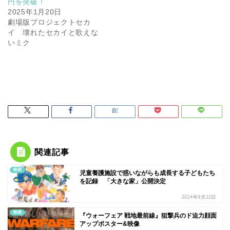
円を突破！
2025年1月20日
劇場版プロジェクトセカ
イ 壊れたセカイと歌えな
いミク
関連記事
映画
児童養護施設で惑いながらも成長する子どもたち
を記録 「大きな家」公開決定
2024年8月22日
映画
『ウォーフェア 戦地最前線』狙撃兵のド迫力顔面
アップポスター&映像