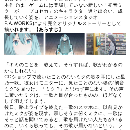
本作では、ゲームには登場していない新しい「初⾳ミ
ク」が、「プロセカ」のキャラクター達と出会い、成
⻑していく姿を、アニメーションスタジオ
P.A.WORKSにより完全オリジナルストーリーとして
描かれます。
【あらすじ】
「キミのことを、教えて。そうすれば、歌がわかるの
かもしれない」
CDショップで聴いたことのないミクの歌を耳にした星
乃一歌。彼女はモニターに、見たことのない姿の”初音
ミク”を見つけ、「ミク!?」と思わず声に出す。その声
に驚いたミクは、一歌と目が合ったものの、ほどなく
して消えてしまう。
後日、路上ライブを終えた一歌のスマホに、以前見か
けたミクが姿を現す。寂しそうに俯くミクに、一歌は
そっと話を聞いてみると、歌を届けたい人たちがいる
のに、いくら歌っても、その歌が届かないという。ラ