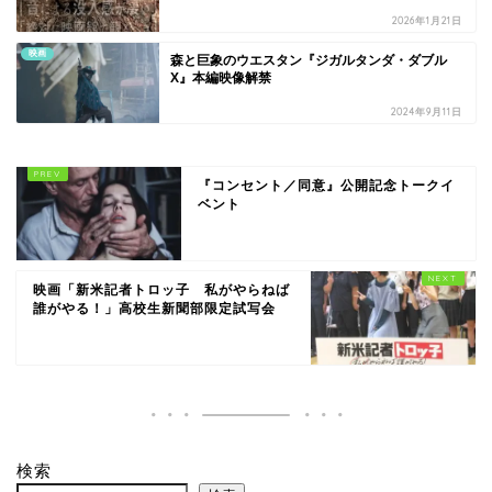
2026年1月21日
映画
森と巨象のウエスタン『ジガルタンダ・ダブル
X』本編映像解禁
2024年9月11日
『コンセント／同意』公開記念トークイ
ベント
映画「新米記者トロッ子 私がやらねば
誰がやる！」高校生新聞部限定試写会
検索