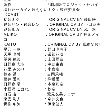
製作 ：「劇場版プロジェクトセカイ
壊れたセカイと歌えないミク」製作委員会
【CAST】
初音ミク ：ORIGINAL CV BY 藤田咲
鏡音リン・鏡音レン ：ORIGINAL CV BY 下田麻美
巡音ルカ ：ORIGINAL CV BY 浅川悠
MEIKO ：ORIGINAL CV BY 拝郷メイ
コ
KAITO ：ORIGINAL CV BY 風雅なおと
星乃 一歌 ：野口瑠璃子
天馬 咲希 ：礒部花凜
望月 穂波 ：上田麗奈
日野森 志歩 ：中島由貴
花里 みのり ：小倉唯
桐谷 遥 ：吉岡茉祐
桃井 愛莉 ：降幡愛
日野森 雫 ：本泉莉奈
小豆沢 こはね ：秋奈
白石 杏 ：鷲見友美ジェナ
東雲 彰人 ：今井文也
青柳 冬弥 ：伊東健人