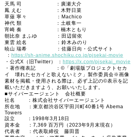
天馬 司 ：廣瀬大介
鳳 えむ ：木野日菜
草薙 寧々 ：Machico
神代 類 ：土岐隼一
宵崎 奏 ：楠木ともり
朝比奈 まふゆ ：田辺留依
東雲 絵名 ：鈴木みのり
暁山 瑞希 ：佐藤日向・公式サイト
：
https://sh-anime.shochiku.co.jp/pjsekai-movie
・公式X（旧Twitter） ：
https://x.com/pjsekai_movie
・著作権表記 ：©「劇場版プロジェクトセカ
イ 壊れたセカイと歌えないミク」製作委員会※画像
素材を掲載・使用される際は、必ず上記の©表示を記
載いただきますよう、お願いいたします。
■サイバーエージェント 会社概要
社名 ：株式会社サイバーエージェント
所在地 ：東京都渋谷区宇田川町40番1号 Abema
Towers
設立 ：1998年3月18日
資本金 ：7,369 百万円（2023年9月末現在）
代表者 ：代表取締役 藤田晋