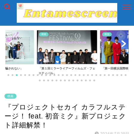
映画
映画
には騙されない」
「第１回ミラーライアーフィルムズ・フェ
「第一回横浜国際映画
スティバル」
映画
『プロジェクトセカイ カラフルステ
ージ！ feat. 初音ミク』新プロジェク
ト詳細解禁！
2024年7月29日