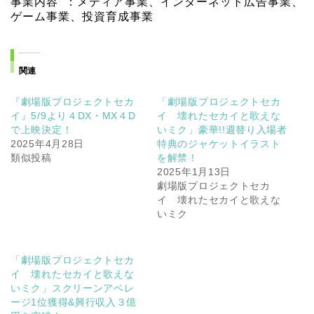
事業内容 ：メディア事業、インターネット広告事業、
ゲーム事業、投資育成事業
関連
『劇場版プロジェクトセカ
「劇場版プロジェクトセカ
イ』5/9より４DX・MX４D
イ 壊れたセカイと歌えな
で上映決定！
いミク」豪華!!週替り入場者
2025年4月28日
特典のジャケットイラスト
類似投稿
を解禁！
2025年1月13日
劇場版プロジェクトセカ
イ 壊れたセカイと歌えな
いミク
「劇場版プロジェクトセカ
イ 壊れたセカイと歌えな
いミク」スクリーンアベレ
ージ1位獲得&興行収入３億