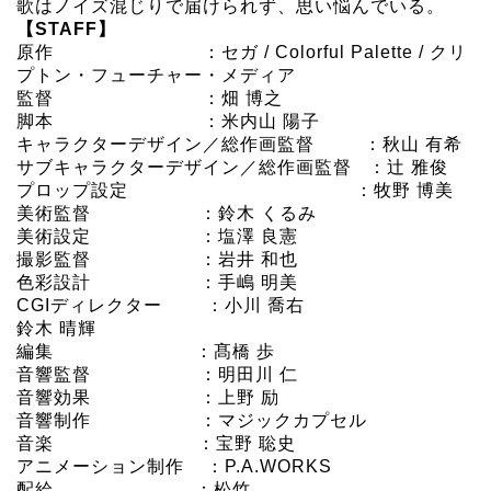
歌はノイズ混じりで届けられず、思い悩んでいる。
【STAFF】
原作 ：セガ / Colorful Palette / クリ
プトン・フューチャー・メディア
監督 ：畑 博之
脚本 ：米内山 陽子
キャラクターデザイン／総作画監督 ：秋山 有希
サブキャラクターデザイン／総作画監督 ：辻 雅俊
プロップ設定 ：牧野 博美
美術監督 ：鈴木 くるみ
美術設定 ：塩澤 良憲
撮影監督 ：岩井 和也
色彩設計 ：手嶋 明美
CGIディレクター ：小川 喬右
鈴木 晴輝
編集 ：髙橋 歩
音響監督 ：明田川 仁
音響効果 ：上野 励
音響制作 ：マジックカプセル
音楽 ：宝野 聡史
アニメーション制作 ：P.A.WORKS
配給 ：松竹