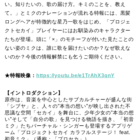
い。知りたいの、歌の届け方。キミのことを、教え
て。」とミクのナレーションが流れる特報には、黒髪
ロングヘアが特徴的な星乃一歌をはじめ、「プロジェ
クトセカイ」プレイヤーにはお馴染みのキャラクター
たちが登場。頭に「×」のモチーフが付いた見たことの
ない姿のミクは、誰に歌を届けたいのか？なぜ歌えな
いのか？今後の情報解禁にも乞うご期待ください。
★特報映像：
https://youtu.be/e1TrAhX3qnY
【イントロダクション】
原作は、⾳楽を中⼼としたサブカルチャーが盛んな街
「シブヤ」と、⼈々の”本当の想い”が映し出された不
思議な空間「セカイ」を舞台に、少年少女の”本当の想
い”そして「自分の歌」を見つける物語を描き、「初音
ミク」たちバーチャル・シンガーも登場するアプリゲ
ーム「プロジェクトセカイ カラフルステージ！ feat.
初音ミク」（通称：「プロセカ」）。