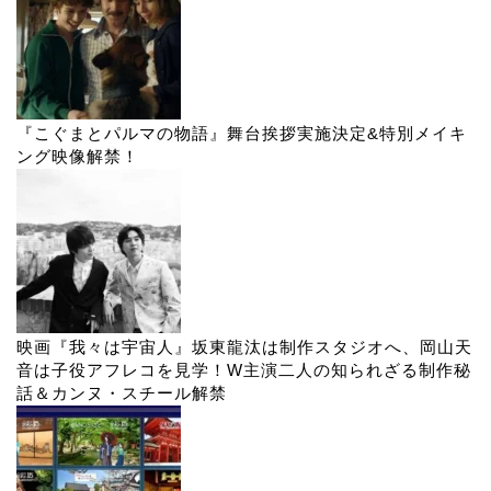
『こぐまとパルマの物語』舞台挨拶実施決定&特別メイキ
ング映像解禁！
映画『我々は宇宙人』坂東龍汰は制作スタジオへ、岡山天
音は子役アフレコを見学！W主演二人の知られざる制作秘
話＆カンヌ・スチール解禁