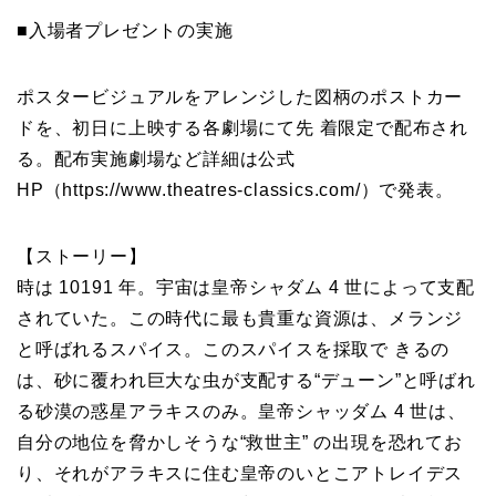
■入場者プレゼントの実施
ポスタービジュアルをアレンジした図柄のポストカー
ドを、初日に上映する各劇場にて先 着限定で配布され
る。配布実施劇場など詳細は公式
HP（https://www.theatres-classics.com/）で発表。
【ストーリー】
時は 10191 年。宇宙は皇帝シャダム 4 世によって支配
されていた。この時代に最も貴重な資源は、メランジ
と呼ばれるスパイス。このスパイスを採取で きるの
は、砂に覆われ巨大な虫が支配する“デューン”と呼ばれ
る砂漠の惑星アラキスのみ。皇帝シャッダム 4 世は、
自分の地位を脅かしそうな“救世主” の出現を恐れてお
り、それがアラキスに住む皇帝のいとこアトレイデス