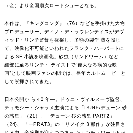
（金）より全国順次ロードショーとなる。
本作は、『キングコング』（76）などを手掛けた大物
プロデューサー、ディノ・デ・ラウレンティスがデヴ
ィッド・リンチ監督を抜擢し、多額の製作 費を投じ
て、映像化不可能といわれたフランク・ハーバートに
よる SF 小説を映画化。砂虫（サンドワーム）など、
細部に至るリンチ・ テイストで“偉大なる病的な映
画”として映画ファンの間では、長年カルトムービーと
して崇拝されてきた。
日本公開か ら４0 年―。ドゥニ・ヴィルヌーヴ監督、
ティモシー・シャラメ主演による「DUNE/デューン 砂
の惑星」（21）、「デューン 砂の惑星 PART2」
（24)、 「ーPRAT3」の「リメイク 3 部作」が注目さ
れる中、全盛期を迎えつつあっ たリンチ・ワールドが