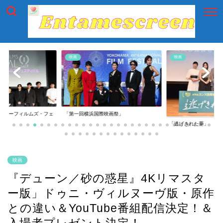
映画
映画
イアーフィルムズ・フェ
「第一回横浜国際映画祭」
「逃げきれた夢」
映画
『デューン／砂の惑星』4Kリマスタ
ー版」ドゥニ・ヴィルヌーヴ版・原作
との違い＆YouTube番組配信決定！＆
入場者プレゼント決定！