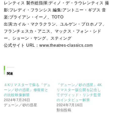
レンティス 製作総指揮:ディノ・デ・ラウレンティス 撮
影:フレディ・フランシス 編集:アントニー・ギブス 音
楽:ブライアン・イーノ、TOTO
出演:カイル・マクラクラン、ユルゲン・プロホノフ、
フランチェスカ・アニス、マックス・フォン・シド
ー、ショーン・ヤング、スティング
公式サイト URL：www.theatres-classics.com
関連
４Kリマスターで蘇る『デュ
『デューン／砂の惑星』4K
ーン／砂の惑星』修復前と
リマスター版公開を記念し
の比較映像解禁
てデヴィッド・リンチ監督
2024年7月26日
のインタビュー解禁
デューン／砂の惑星
2024年7月16日
類似投稿