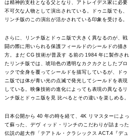
は精神的支柱となる父となり、アトレイデス家に必要
不可欠な人物として演出されている。ドゥニ版でも、
リンチ版のこの演出が活かされている印象を受ける。
さらに、リンチ版とドゥニ版で大きく異なるのが、戦
闘の際に用いられる保護フィールドのシールドの描き
方。まだ CG 技術が普及す る前の 1984 年に製作され
たリンチ版では、琥珀色の透明なカクカクとしたブロ
ックで全身を覆ってシールドを描写しているが、ドゥ
ニ版では体が青い光の点滅で発光してシールドを表現
している。映像技術の進化によっても表現の異なるリ
ンチ版とドゥニ版を見 比べるとその違いを楽しめる。
日本公開から 40 年の時を経て、4K リマスターによっ
て蘇った、デヴ ィッド・リンチのこだわりが詰まった
伝説の超大作「テアトル・クラシックス ACT.4『デュ