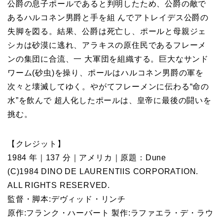
公爵の息子ポールであると判明したため、公爵の敵で
あるハルコネン男爵と手を組 んでアトレイデス公爵の
失脚を図る。結果、公爵は死亡し、ポールと母親ジェ
シカは砂漠に逃れ、アラキスの原住民であるフレーメ
ンの集団に合流、一 大軍団を組織する。巨大なサンド
ワーム(砂虫)を操り、ポールはハルコネン男爵の軍を
次々と壊滅してゆく。やがてフレーメンに伝わる“命の
水”を飲んで 超人化したポールは、皇帝に最後の闘いを
挑む。
【クレジット】
1984 年｜137 分｜アメリカ｜原題：Dune
(C)1984 DINO DE LAURENTIIS CORPORATION.
ALL RIGHTS RESERVED.
監督・脚本:デヴィッド・リンチ
原作:フランク・ハーバート 製作:ラファエラ・デ・ラウ