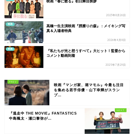
映画『春に散る』初日舞台挨拶
2023年8月26日
映画
高橋一生主演映画『脛擦りの森』：メイキング写
真＆入場者特典
2026年4月8日
映画
『私たちが光と想うすべて』大ヒット！監督から
コメント動画到着
2025年7月29日
映画『マンガ家、堀マモル』今最も注目
を集める若手俳優・山下幸輝がスラン
プ...
『逃走中 THE MOVIE』FANTASTICS
中島颯太・瀬口黎弥が...