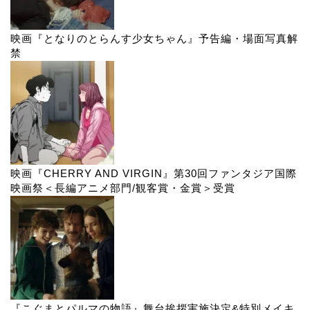
映画『となりのとらんす少女ちゃん』予告編・場面写真解
禁
映画『CHERRY AND VIRGIN』第30回ファンタジア国際
映画祭＜長編アニメ部門/観客賞・金賞＞受賞
『こぐまとパルマの物語』舞台挨拶実施決定&特別メイキ