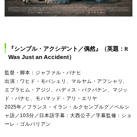
『シンプル・アクシデント／偶然』（英題：It
Was Just an Accident）
監督・脚本：ジャファル・パナヒ
出演：ワヒド・モバシェリ、マルヤム・アフシャリ、
エブラヒム・アジジ、ハディス・パクバテン、マジッ
ド・パナヒ、モハマッド・アリ・エリヤ
2025年／フランス・イラン・ルクセンブルグ／ペルシ
ャ語／103分／日本語字幕：大西公子／字幕監修：ショ
ーレ・ゴルパリアン