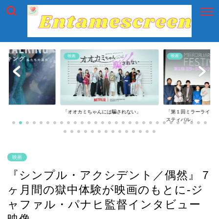
映画
映画
には騙されない」
「第１回ミラーライアーフィルムズ・フェ
「第一回横浜国際映画
スティバル」
映画
『シンプル・アクシデント／偶然』７
ヶ月間の獄中体験が映画のもとに-ジ
ャファル・パナヒ監督インタビュー
映像