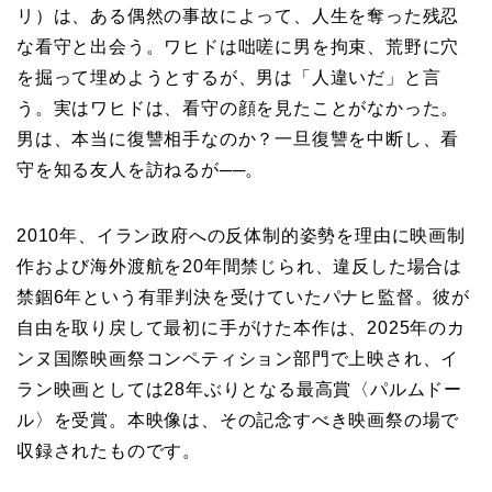
リ）は、ある偶然の事故によって、人生を奪った残忍
な看守と出会う。ワヒドは咄嗟に男を拘束、荒野に穴
を掘って埋めようとするが、男は「人違いだ」と言
う。実はワヒドは、看守の顔を見たことがなかった。
男は、本当に復讐相手なのか？一旦復讐を中断し、看
守を知る友人を訪ねるが──。
2010年、イラン政府への反体制的姿勢を理由に映画制
作および海外渡航を20年間禁じられ、違反した場合は
禁錮6年という有罪判決を受けていたパナヒ監督。彼が
自由を取り戻して最初に手がけた本作は、2025年のカ
ンヌ国際映画祭コンペティション部門で上映され、イ
ラン映画としては28年ぶりとなる最高賞〈パルムドー
ル〉を受賞。本映像は、その記念すべき映画祭の場で
収録されたものです。