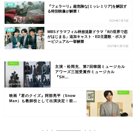
映画
『フェラーリ』超危険な[ミッレミリア]を解説す
る特別映像が解禁！
2024年7月5日
映画
MBSドラマフィル枠放送新ドラマ「ifの世界で恋
がはじまる」追加キャスト・ED主題歌・ポスタ
ービジュアル一挙解禁
2025年11月10日
主演・松岡充、第7回韓国ミュージカル
アワーズ三冠受賞作ミュージカル
『SH...
映画『君のクイズ』阿部亮平（Snow
Man）も教師役として出演決定！前...