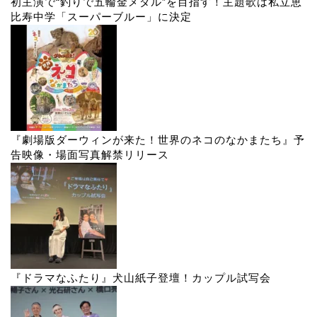
初主演で“釣りで五輪金メダル”を目指す！主題歌は私立恵
比寿中学「スーパーブルー」に決定
『劇場版ダーウィンが来た！世界のネコのなかまたち』予
告映像・場面写真解禁リリース
『ドラマなふたり』犬山紙子登壇！カップル試写会