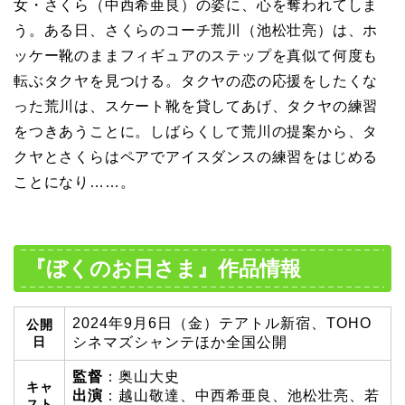
女・さくら（中西希亜良）の姿に、心を奪われてしま
う。ある日、さくらのコーチ荒川（池松壮亮）は、ホ
ッケー靴のままフィギュアのステップを真似て何度も
転ぶタクヤを見つける。タクヤの恋の応援をしたくな
った荒川は、スケート靴を貸してあげ、タクヤの練習
をつきあうことに。しばらくして荒川の提案から、タ
クヤとさくらはペアでアイスダンスの練習をはじめる
ことになり……。
『ぼくのお日さま』作品情報
2024年9月6日（金）テアトル新宿、TOHO
公開
日
シネマズシャンテほか全国公開
監督
：奥山大史
キャ
出演
：越山敬達、中西希亜良、池松壮亮、若
スト