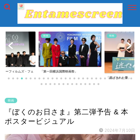
映画
映画
イアーフィルムズ・フェ
「第一回横浜国際映画祭」
「逃げきれた夢」
映画
『ぼくのお日さま』第二弾予告 & 本
ポスタービジュアル
2024年7月10日