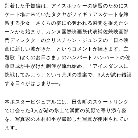
到着した予告編は、アイスホッケーの練習のためにス
ケート場に来ていたタクヤがフィギュアスケートを練
習する少女・さくらの姿に心奪われる瞬間を捉えたシ
ーンから始まり、カンヌ国際映画祭代表補佐兼映画部
門ディレクターのクリスチャン・ジュンヌの「日本映
画に新しい波がきた」というコメントが続きます。主
題歌「ぼくのお日さま」のハンバート ハンバートの佐
藤良成が手がけた劇伴が流れ始め、「アイスダンスに
挑戦してみよう」という荒川の提案で、3人が試行錯誤
する日々がはじまり──。
本ポスタービジュアルには、田舎町のスケートリンク
で出会った3人が湖の氷上で満面の笑顔で寄り添う姿
を、写真家の木村和平が撮影した写真が使用されてい
ます。