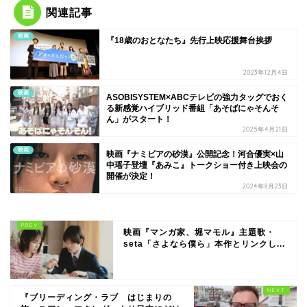
関連記事
映画
『18歳のおとなたち』先行上映応援舞台挨拶
2023年12月4日
映画
ASOBISYSTEM×ABCテレビの強力タッグでおく
る新感覚ハイブリッド番組「あそばにゃそんそ
ん」がスタート！
2025年4月21日
映画
映画『ナミビアの砂漠』公開記念！河合優実×山
中瑶子登壇『あみこ』トークショー付き上映会の
開催が決定！
2024年8月23日
映画『マンガ家、堀マモル』主題歌・
seta「さよなら僕ら」本作とリンクし...
『ブリーディング・ラブ はじまりの