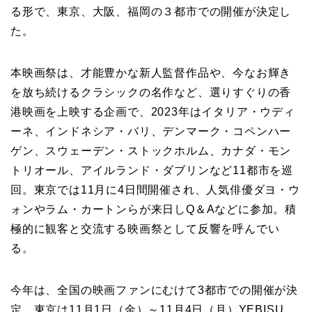
る形で、東京、大阪、福岡の３都市での開催が決定し
た。
本映画祭は、才能豊かな新人監督作品や、今なお輝き
を放ち続けるクラシックの名作など、選りすぐりの香
港映画を上映する企画で、2023年はイタリア・ウディ
ーネ、インドネシア・バリ、デンマーク・コペンハー
ゲン、スウェーデン・ストックホルム、カナダ・モン
トリオール、アイルランド・ダブリンなど11都市を巡
回。東京では11月に4日間開催され、人気俳優ダヨ・ウ
ォンやラム・カートンらが来日しQ＆Aなどに参加。積
極的に観客と交流する映画祭として反響を呼んでい
る。
今年は、全国の映画ファンにむけて3都市での開催が決
定。東京は11月1日（金）～11月4日（月）YEBISU