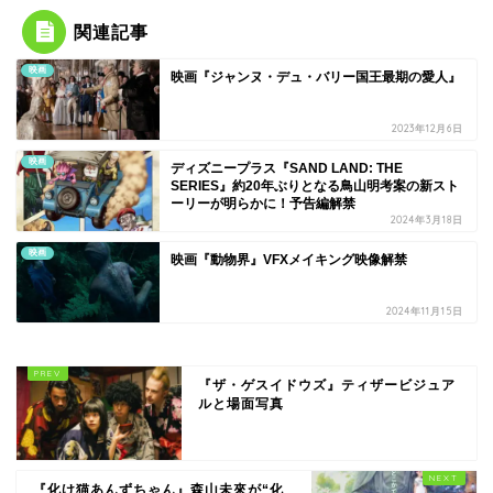
関連記事
映画
映画『ジャンヌ・デュ・バリー国王最期の愛人』
2023年12月6日
映画
ディズニープラス『SAND LAND: THE
SERIES』約20年ぶりとなる鳥山明考案の新スト
ーリーが明らかに！予告編解禁
2024年3月18日
映画
映画『動物界』VFXメイキング映像解禁
2024年11月15日
『ザ・ゲスイドウズ』ティザービジュア
ルと場面写真
『化け猫あんずちゃん』森山未來が“化