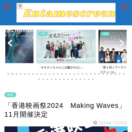
映画
映画
g」
「オオカミちゃんには騙されない」
「第１回ミラーライア
スティバル」
映画
「香港映画祭2024 Making Waves」
11月開催決定
2024年7月26日