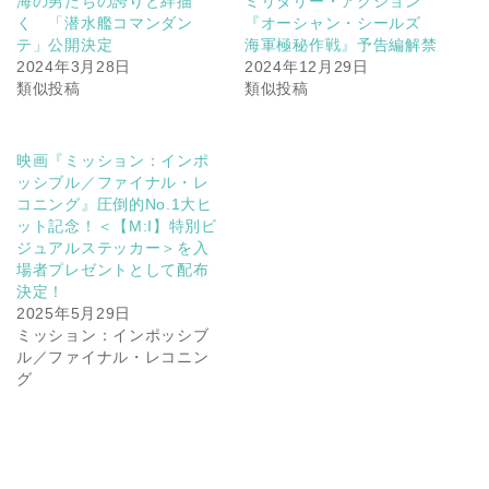
海の男たちの誇りと絆描
ミリタリー・アクション
く 「潜水艦コマンダン
『オーシャン・シールズ
テ」公開決定
海軍極秘作戦』予告編解禁
2024年3月28日
2024年12月29日
類似投稿
類似投稿
映画『ミッション：インポ
ッシブル／ファイナル・レ
コニング』圧倒的No.1大ヒ
ット記念！＜【M:I】特別ビ
ジュアルステッカー＞を入
場者プレゼントとして配布
決定！
2025年5月29日
ミッション：インポッシブ
ル／ファイナル・レコニン
グ