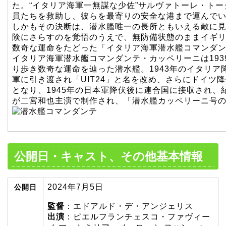
た。“イタリア海軍一無謀な少佐”サルヴァトーレ・ト
員たちを救助し、彼らを最寄りの安全な港まで運んで
しかもその決断は、潜水艦唯一の長所ともいえる敵に
険にさらすのを覚悟のうえで、無防備状態のままイギ
数奇な運命をたどった「イタリア海軍潜水艦コマンダ
イタリア海軍潜水艦コマンダンテ・カッペリーニは19
り歩き数奇な運命を辿った潜水艦。1943年のイタリ
軍に引き渡され「UIT24」と名を改め、さらにドイ
となり、1945年の日本軍降伏後に連合国に接収され
が二宮和也主演で制作され、「潜水艦カッペリーニ号の
公開日・キャスト、その他基本情報
2024年7月5日
公開日
監督
：エドアルド・デ・アンジェリス
出演
：ピエルフランチェスコ・ファヴィー