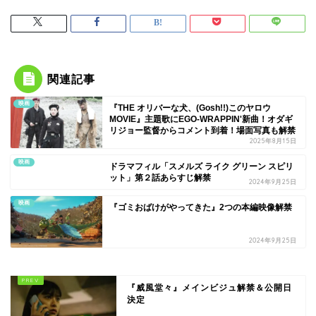
関連記事
映画
『THE オリバーな犬、(Gosh!!)このヤロウ
MOVIE』主題歌にEGO-WRAPPIN'新曲！オダギ
リジョー監督からコメント到着！場面写真も解禁
2025年8月15日
映画
ドラマフィル「スメルズ ライク グリーン スピリ
ット」第２話あらすじ解禁
2024年9月25日
映画
『ゴミおばけがやってきた』2つの本編映像解禁
2024年9月25日
『威風堂々』メインビジュ解禁＆公開日
決定