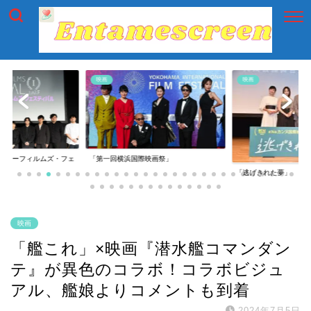
映画
映画
イアーフィルムズ・フェ
「第一回横浜国際映画祭」
「逃げきれた夢」
映画
「艦これ」×映画『潜水艦コマンダン
テ』が異色のコラボ！コラボビジュ
アル、艦娘よりコメントも到着
2024年7月5日