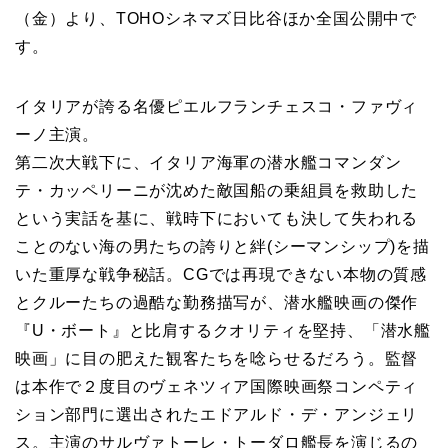
（金）より、TOHOシネマズ日比谷ほか全国公開中で
す。
イタリアが誇る名優ピエルフランチェスコ・ファヴィ
ーノ主演。
第二次大戦下に、イタリア海軍の潜水艦コマンダン
テ・カッペリーニが沈めた敵国船の乗組員を救助した
という実話を基に、戦時下においても決して失われる
ことのない海の男たちの誇りと絆(シーマンシップ)を描
いた重厚な戦争秘話。CGでは再現できない本物の質感
とクルーたちの過酷な勤務描写が、潜水艦映画の傑作
『U・ボート』と比肩するクオリティを堅持、「潜水艦
映画」に目の肥えた観客たちを唸らせるだろう。監督
は本作で２度目のヴェネツィア国際映画祭コンペティ
ション部門に選出されたエドアルド・デ・アンジェリ
ス。主演のサルヴァトーレ・トーダロ艦長を演じるの