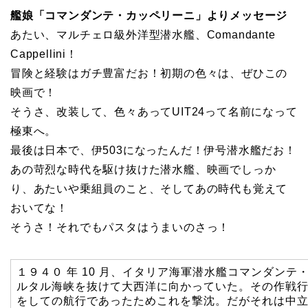
艦娘「コマンダンテ・カッペリーニ」よりメッセージ
あたい、マルチェロ級外洋型潜水艦、Comandante
Cappellini！
冒険と経験はガチ豊富だお！初期の色々は、ぜひこの
映画で！
そうさ、改装して、色々あってUIT24って名前になって
極東へ。
最後は日本で、伊503になったんだ！伊号潜水艦だお！
あの苛烈な時代を駆け抜けた潜水艦、映画でしっか
り、あたいや乗組員のこと、そしてあの時代も覚えて
おいてな！
そうさ！それでもパスタはうまいのさっ！
１９４０ 年 10 月、イタリア海軍潜水艦コマンダン
ルタル海峡を抜けて大西洋に向かっていた。その作戦
をしての航行であったためこれを撃沈。だがそれは中