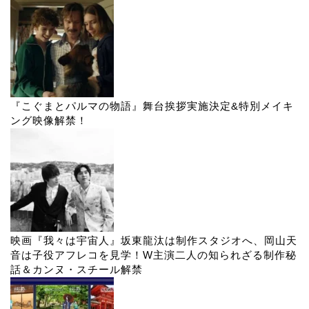
『こぐまとパルマの物語』舞台挨拶実施決定&特別メイキ
ング映像解禁！
映画『我々は宇宙人』坂東龍汰は制作スタジオへ、岡山天
音は子役アフレコを見学！W主演二人の知られざる制作秘
話＆カンヌ・スチール解禁