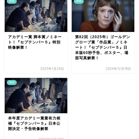
映画
映画
アカデミー賞 脚本賞ノミネー
第82回（2025年）ゴールデン
ト！『セプテンバー５』特別
グローブ賞「作品賞」ノミネ
映像解禁！
ート！『セプテンバー５』日
本版60秒予告、ポスター、場
面写真解禁！
2025年1月24日
2024年12月18日
映画
本年度アカデミー賞最有力候
補『セプテンバー５』日本公
開決定・予告映像解禁