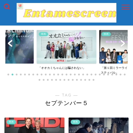
映画
映画
オカミちゃんには騙されない」
「第１回ミラーライアーフィルムズ・フェ
「第一回横
スティバル」
― TAG ―
セプテンバー５
映画
映画